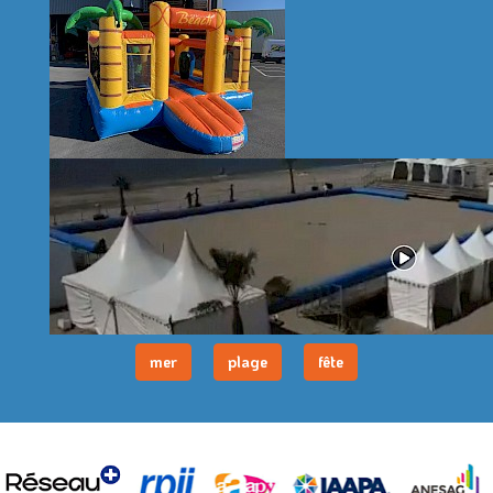
mer
plage
fête