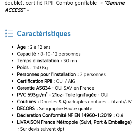
double), certifié RPII. Combo gonflable
- "Gamme
ACCESS" -
Caractéristiques
Âge :
2 à 12 ans
Capacité :
8-10-12 personnes
Temps d'installation :
30 mn
Poids :
150 Kg
Personnes pour l'installation :
2 personnes
Certification RPII :
OUI / AIG
Garantie ASG34 :
OUI SAV en France
PVC 593gr/m² - 21oz- Toile Ignifugée :
OUI
Coutures :
Doubles & Quadruples coutures - fil anti/UV
DECORS :
Sérigraphie Haute qualité
Déclaration Conformité NF EN 14960-1:2019 :
Oui
LIVRAISON France Métropole (Suivi, Port & Emballage)
:
Sur devis suivant dpt