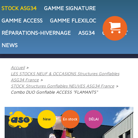
STOCK ASG34
GAMME SIGNATURE
GAMME ACCESS
GAMME FLEXILOC
RÉPARATIONS-HIVERNAGE
ASG34
CONTACT
NEWS
Accueil
LES STOCKS NEUF & OCCASIONS Structures Gonflables
ASG34 France
STOCK Structures Gonflables NEUVES ASG34 France
Combo DUO Gonflable ACCESS "FLAMANTS"
New
En stock
DÉLAI