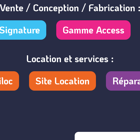
Vente / Conception / Fabrication 
Signature
Gamme Access
Location et services :
iloc
Site Location
Répara