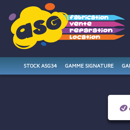
STOCK ASG34
GAMME SIGNATURE
GA