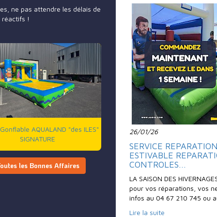
res, ne pas attendre les délais de
 réactifs !
Gonflable AQUALAND "des ILES"
26/01/26
SIGNATURE
SERVICE REPARATIONS 
ESTIVABLE REPARATI
CONTROLES...
outes les Bonnes Affaires
LA SAISON DES HIVERNAGES
pour vos réparations, vos ne
infos au 04 67 210 745 ou
Lire la suite