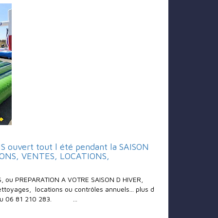
ouvert tout l été pendant la SAISON
ONS, VENTES, LOCATIONS,
, ou PREPARATION A VOTRE SAISON D HIVER,
ttoyages, locations ou contrôles annuels... plus d
 au 06 81 210 283. ...