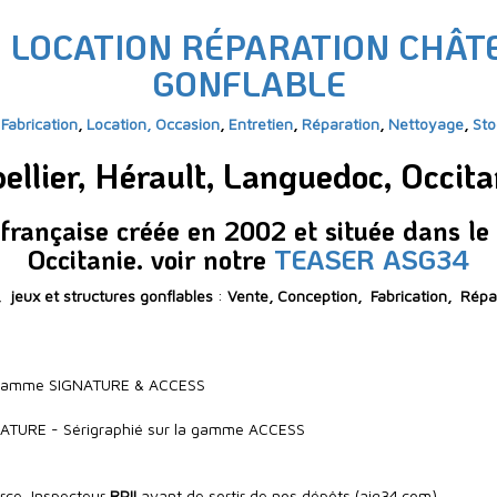
N LOCATION RÉPARATION CHÂT
GONFLABLE
Fabrication
,
Location
,
Occasion
,
Entretien
,
Réparation
,
Nettoyage
,
Sto
ellier, Hérault, Languedoc, Occ
française créée en 2002 et située dans le 
Occitanie.
voir notre
TEASER ASG34
x,
jeux et structures gonflables
:
Vente,
Conception,
Fabrication, Répa
 la gamme SIGNATURE & ACCESS
GNATURE - Sérigraphié sur la gamme ACCESS
orce, Inspecteur
RPII
avant de sortir de nos dépôts (aig34.com),