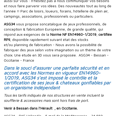
aussi sur vous : n'hésitez pas à nous communiquer vos besoins
et nous faire parvenir vos idées. Des nouveautés tout au long de
l'année !! Parc de loisirs, loueurs, forains, hôtellerie de plein air,
campings, associations, professionnels ou particuliers.
ASG34
vous propose soncatalogue de jeux professionnels, de
conception & fabrication Européenne, de grande qualité, qui
répond aux exigences de la
Norme NF EN14960-1/2019
,
certifiée
RPII
, disponible rapidement suivant état des stocks
et/ou planning de fabrication - Nous avons la possibilité de
fabriquer des jeux selon votre imagination ou un thème de votre
choix. Une étude en 3D vous sera proposée. ASG34 - Bessan -
Occitanie - France
Dans le souci d’assurer une parfaite sécurité et en
accord avec les Normes en vigueur EN14960-
1/2019, ASG34 s’est imposé le contrôle et la
certification de ses jeux & chateaux gonflables par
un organisme indépendant
Tous les tarifs indiqués de nos structures en vente incluent la
soufflerie & accessoires mais sont hors frais de port.
Venir à Bessan dans l’Hérault , en Occitanie.
ASG34 - PAE Héliopôle - 5 mail de la Méditerranée - 34 550