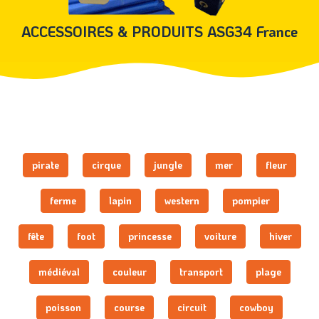
ACCESSOIRES & PRODUITS ASG34 France
pirate
cirque
jungle
mer
fleur
ferme
lapin
western
pompier
fête
foot
princesse
voiture
hiver
médiéval
couleur
transport
plage
poisson
course
circuit
cowboy