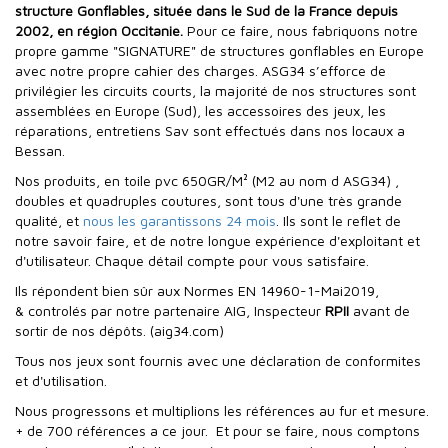
structure Gonflables, située dans le Sud de la France depuis
2002, en région Occitanie.
Pour ce faire, nous fabriquons notre
propre gamme "SIGNATURE" de structures gonflables en Europe
avec notre propre cahier des charges. ASG34 s’efforce de
privilégier les circuits courts, la majorité de nos structures sont
assemblées en Europe (Sud), les accessoires des jeux, les
réparations, entretiens Sav sont effectués dans nos locaux a
Bessan.
Nos produits, en toile pvc 650GR/M² (M2 au nom d ASG34) ,
doubles et quadruples coutures, sont tous d'une très grande
qualité, et
nous les garantissons 24 mois
. Ils sont le reflet de
notre savoir faire, et de notre longue expérience d'exploitant et
d'utilisateur. Chaque détail compte pour vous satisfaire.
Ils répondent bien sûr aux Normes EN 14960-1-Mai2019,
& controlés par notre partenaire AIG, Inspecteur
RPII
avant de
sortir de nos dépôts. (aig34.com)
Tous nos jeux sont fournis avec une déclaration de conformites
et d'utilisation.
Nous progressons et multiplions les références au fur et mesure.
+ de 700 références a ce jour. Et pour se faire, nous comptons