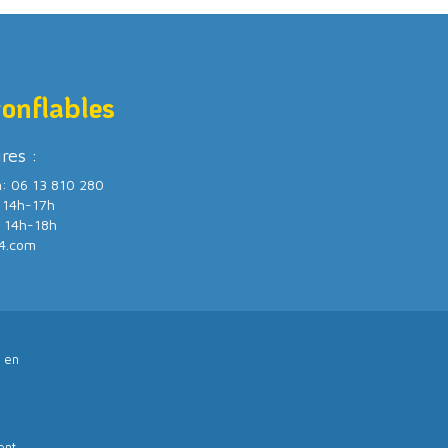
gonflables
ires :
m: 06 13 810 280
/ 14h-17h
/ 14h-18h
4.com
 en
ent