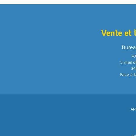
Vente et 
Burea
PA
5 mail d
34
Face à l
AN
Le