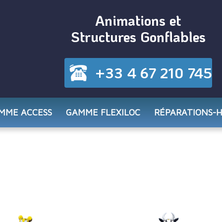
Animations et
Structures Gonflables
+33 4 67 210 745
MME ACCESS
GAMME FLEXILOC
RÉPARATIONS-