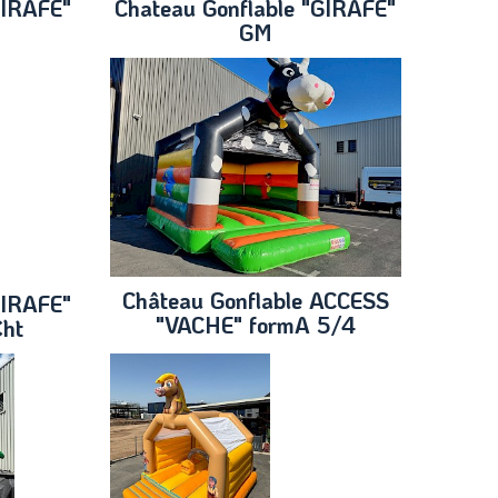
GIRAFE"
Chateau Gonflable "GIRAFE"
GM
Château Gonflable ACCESS
GIRAFE"
"VACHE" formA 5/4
€ht