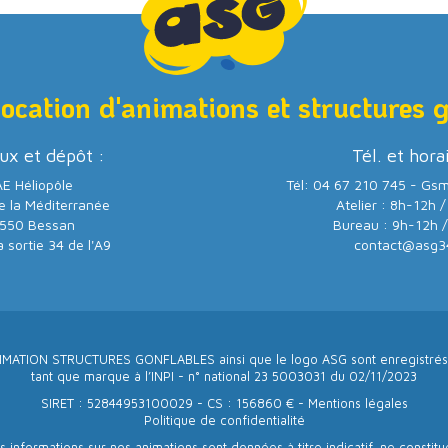
location d'animations et structures 
ux et dépôt :
Tél. et hora
E Héliopôle
Tél: 04 67 210 745 - Gs
e la Méditerranée
Atelier : 8h-12h 
550 Bessan
Bureau : 9h-12h 
a sortie 34 de l'A9
contact@asg3
IMATION STRUCTURES GONFLABLES ainsi que le logo ASG sont enregistrés
tant que marque à l’INPI - n° national 23 5003031 du 02/11/2023
SIRET : 52844953100029 - CS : 156860 € -
Mentions légales
Politique de confidentialité
s informations sur nos animations sont données à titre indicatif, ne constitu