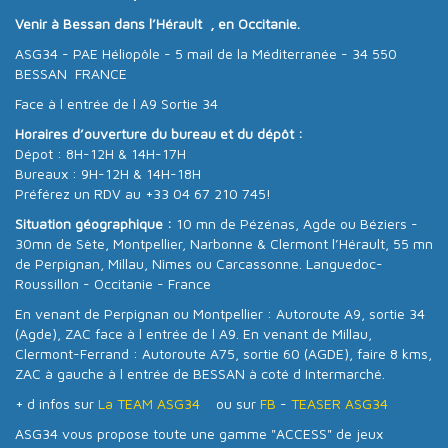
Venir à Bessan dans l’Hérault , en Occitanie.
ASG34 - PAE Héliopôle - 5 mail de la Méditerranée - 34 550
BESSAN FRANCE
Face à l entrée de l A9 Sortie 34
Horaires d’ouverture du bureau et du dépôt :
Dépot : 8H-12H & 14H-17H
Bureaux : 9H-12H & 14H-18H
Préférez un RDV au +33 04 67 210 745!
Situation géographique :
10 mn de Pézénas, Agde ou Béziers -
30mn de Sète, Montpellier, Narbonne & Clermont l’Hérault, 55 mn
de Perpignan, Millau, Nîmes ou Carcassonne. Languedoc-
Roussillon - Occitanie - France
En venant de Perpignan ou Montpellier : Autoroute A9, sortie 34
(Agde), ZAC face à l entrée de l A9. En venant de Millau,
Clermont-Ferrand : Autoroute A75, sortie 60 (AGDE), faire 8 kms,
ZAC à gauche à l entrée de BESSAN à coté d Intermarché.
+ d infos sur
La TEAM ASG34
ou sur
FB
-
TEASER ASG34
ASG34 vous propose toute une gamme "ACCESS" de jeux