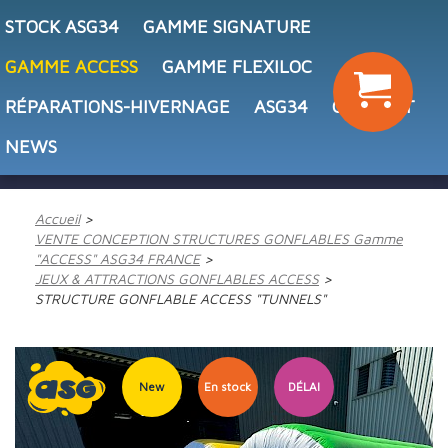
STOCK ASG34
GAMME SIGNATURE
GAMME ACCESS
GAMME FLEXILOC
RÉPARATIONS-HIVERNAGE
ASG34
CONTACT
NEWS
Accueil
VENTE CONCEPTION STRUCTURES GONFLABLES Gamme
"ACCESS" ASG34 FRANCE
JEUX & ATTRACTIONS GONFLABLES ACCESS
STRUCTURE GONFLABLE ACCESS "TUNNELS"
New
En stock
DÉLAI