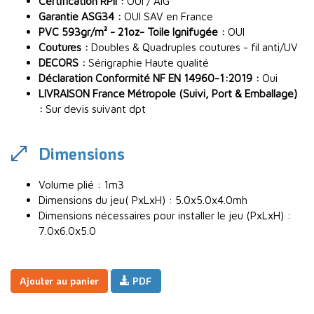
Certification RPII :
OUI / AIG
Garantie ASG34 :
OUI SAV en France
PVC 593gr/m² - 21oz- Toile Ignifugée :
OUI
Coutures :
Doubles & Quadruples coutures - fil anti/UV
DECORS :
Sérigraphie Haute qualité
Déclaration Conformité NF EN 14960-1:2019 :
Oui
LIVRAISON France Métropole (Suivi, Port & Emballage)
:
Sur devis suivant dpt
Dimensions
Volume plié : 1m3
Dimensions du jeu( PxLxH) : 5.0x5.0x4.0mh
Dimensions nécessaires pour installer le jeu (PxLxH) :
7.0x6.0x5.0
Ajouter au panier
PDF