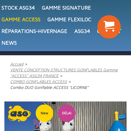
STOCK ASG34
GAMME SIGNATURE
GAMME ACCESS
GAMME FLEXILOC
RÉPARATIONS-HIVERNAGE
ASG34
CONTACT
NEWS
Accueil
VENTE CONCEPTION STRUCTURES GONFLABLES Gamme
"ACCESS" ASG34 FRANCE
COMBO GONFLABLES ACCESS
Combo DUO Gonflable ACCESS "LICORNE"
New
DÉLAI