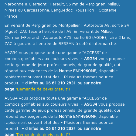
Narbonne & Clermont l’Hérault, 55 mn de Perpignan, Millau,
Nîmes ou Carcassonne. Languedoc-Roussillon - Occitanie -
France
En venant de Perpignan ou Montpellier : Autoroute A9, sortie 34
(Agde), ZAC face à l entrée de l A9. En venant de Millau,
Clermont-Ferrand : Autoroute A75, sortie 60 (AGDE), faire 8 kms,
ZAC à gauche à l entrée de BESSAN à coté d Intermarché.
ASG34 vous propose toute une gamme "ACCESS" de
combos gonflables aux couleurs vives -
ASG34
vous propose
cette gamme de jeux professionnels, de grande qualité, qui
répond aux exigences de la
Norme EN14960NF
, disponible
rapidement suivant état des - Plusieurs thèmes pour ce
produit.
+ d infos au 06 81 210 283! ou sur notre
page
"Demande de devis gratuit"!
ASG34 vous propose toute une gamme "ACCESS" de
combos gonflables aux couleurs vives -
ASG34
vous propose
cette gamme de jeux professionnels, de grande qualité, qui
répond aux exigences de la
Norme EN14960NF
, disponible
rapidement suivant état des - Plusieurs thèmes pour ce
produit.
+ d infos au 06 81 210 283! ou sur notre
page
"Demande de devis gratuit"!