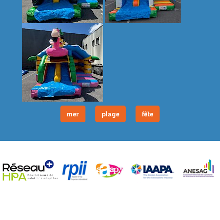
mer
plage
fête