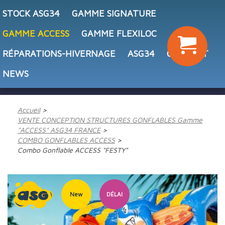
STOCK ASG34
GAMME SIGNATURE
GAMME ACCESS
GAMME FLEXILOC
RÉPARATIONS-HIVERNAGE
ASG34
CONTACT
NEWS
Accueil
VENTE CONCEPTION STRUCTURES GONFLABLES Gamme
"ACCESS" ASG34 FRANCE
COMBO GONFLABLES ACCESS
Combo Gonflable ACCESS "FESTY"
New
DÉLAI