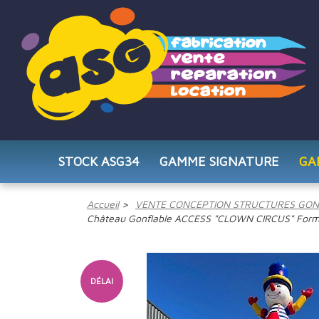
STOCK ASG34
GAMME SIGNATURE
GA
Accueil
VENTE CONCEPTION STRUCTURES GON
Château Gonflable ACCESS "CLOWN CIRCUS" Form
DÉLAI