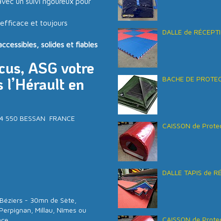
vec un suivi rigoureux pour
 efficace et toujours
DALLE de RÉCEPTI
essibles, solides et fiables
rcus, ASG votre
 l’Hérault en
BACHE DE PROTECT
- 34 550 BESSAN FRANCE
CAISSON de Protec
DALLE TAPIS de R
Béziers - 30mn de Sète,
Perpignan, Millau, Nîmes ou
CAISSON de Protec
nce