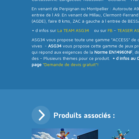
En venant de Perpignan ou Montpellier : Autoroute A9,
entrée de l A9. En venant de Millau, Clermont-Ferrand
(AGDE), faire 8 kms, ZAC à gauche à l entrée de BESS
+ d infos sur
La TEAM ASG34
ou sur
FB
-
TEASER A
ASG34 vous propose toute une gamme "ACCESS" de ch
vives -
ASG34
vous propose cette gamme de jeux prof
qui répond aux exigences de la
Norme EN14960NF
, d
des - Plusieurs thèmes pour ce produit.
+ d infos au 
page
"Demande de devis gratuit"!
Produits associés :