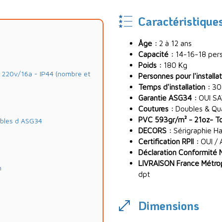
Caractéristique
Âge :
2 à 12 ans
Capacité :
14-16-18 per
Poids :
180 Kg
20v/16a - IP44 (nombre et
Personnes pour l'installat
Temps d'installation :
30
Garantie ASG34 :
OUI SA
Coutures :
Doubles & Quad
PVC 593gr/m² - 21oz- Toi
ables d ASG34
DECORS :
Sérigraphie Ha
Certification RPII :
OUI / 
Déclaration Conformité 
LIVRAISON France Métropo
m
dpt
Dimensions