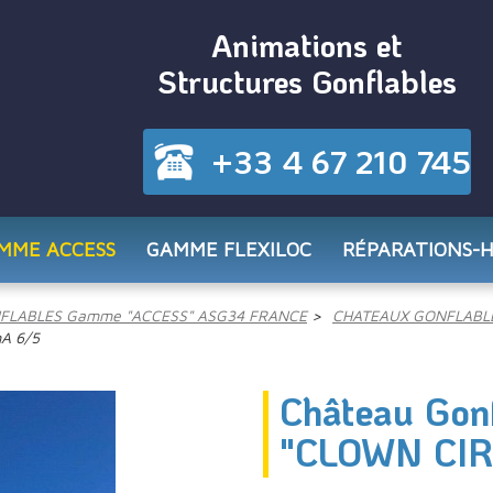
Animations et
Structures Gonflables
+33 4 67 210 745
MME ACCESS
GAMME FLEXILOC
RÉPARATIONS-
FLABLES Gamme "ACCESS" ASG34 FRANCE
CHATEAUX GONFLABL
A 6/5
Château Gon
"CLOWN CIR