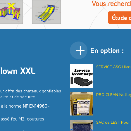
Vous recherc
Étude d
En option :
SERVICE ASG Hive
Clown XXL
ur offrir des châteaux gonflables
PRO CLEAN Nettoy
lité et de sécurité.
 à la norme
NF EN14960-
lassé feu M2, coutures
SAC de LEST Pour 