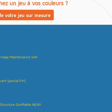
hez un jeu à vos couleurs ?
e votre jeu sur mesure
rnage Maintenance SAV
ant Spécial PVC
Structure Gonflable NEW!