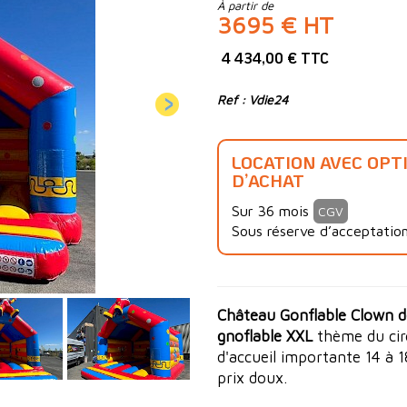
À partir de
3695 € HT
4 434,00 € TTC
Ref : Vdie24
LOCATION AVEC OPT
D’ACHAT
Sur 36 mois
CGV
Sous réserve d’acceptation
Château Gonflable Clown de
gnoflable XXL
thème du cirq
d'accueil importante 14 à 
prix doux.