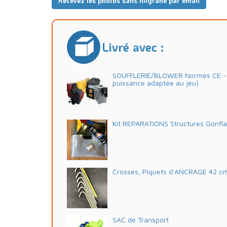
Recevez les photos sans filigrane par email
Livré avec :
SOUFFLERIE/BLOWER Normes CE - 2
puissance adaptée au jeu)
Kit REPARATIONS Structures Gonfl
Crosses, Piquets d'ANCRAGE 42 c
SAC de Transport