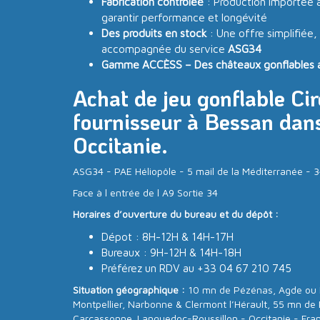
Fabrication contrôlée
: Production importée a
garantir performance et longévité
Des produits en stock
: Une offre simplifiée,
accompagnée du service
ASG34
Gamme ACCÈSS – Des châteaux gonflables acc
Achat de jeu gonflable Ci
fournisseur à Bessan dans
Occitanie.
ASG34 - PAE Héliopôle - 5 mail de la Méditerranée 
Face à l entrée de l A9 Sortie 34
Horaires d’ouverture du bureau et du dépôt :
Dépot : 8H-12H & 14H-17H
Bureaux : 9H-12H & 14H-18H
Préférez un RDV au +33 04 67 210 745
Situation géographique :
10 mn de Pézénas, Agde ou 
Montpellier, Narbonne & Clermont l’Hérault, 55 mn de 
Carcassonne. Languedoc-Roussillon - Occitanie - Fra