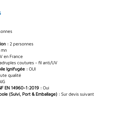
s
sonnes
ion :
2 personnes
 mn
V en France
ruples coutures - fil anti/UV
le Ignifugée :
OUI
ute qualité
AIG
NF EN 14960-1:2019 :
Oui
le (Suivi, Port & Emballage) :
Sur devis suivant