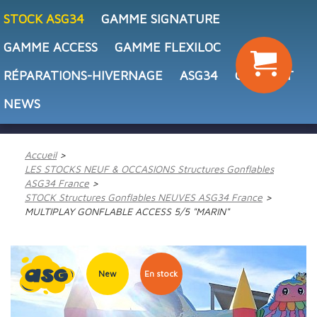
STOCK ASG34
GAMME SIGNATURE
GAMME ACCESS
GAMME FLEXILOC
RÉPARATIONS-HIVERNAGE
ASG34
CONTACT
NEWS
Accueil
LES STOCKS NEUF & OCCASIONS Structures Gonflables
ASG34 France
STOCK Structures Gonflables NEUVES ASG34 France
MULTIPLAY GONFLABLE ACCESS 5/5 "MARIN"
New
En stock