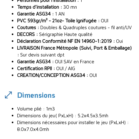
Personnes pour l'installation :
1
Temps d'installation :
30 mn
Garantie ASG34 :
1 AN
PVC 593gr/m² - 21oz- Toile Ignifugée :
OUI
Coutures :
Doubles & Quadruples coutures - fil anti/UV
DECORS :
Sérigraphie Haute qualité
Déclaration Conformité NF EN 14960-1:2019 :
Oui
LIVRAISON France Métropole (Suivi, Port & Emballage)
:
Sur devis suivant dpt
Garantie ASG34 :
OUI SAV en France
Certification RPII :
OUI / AIG
CREATION/CONCEPTION ASG34 :
OUI
Dimensions
Volume plié : 1m3
Dimensions du jeu( PxLxH) : 5.2x4.5x3.5mh
Dimensions nécessaires pour installer le jeu (PxLxH) :
8.0x7.0x4.0mh