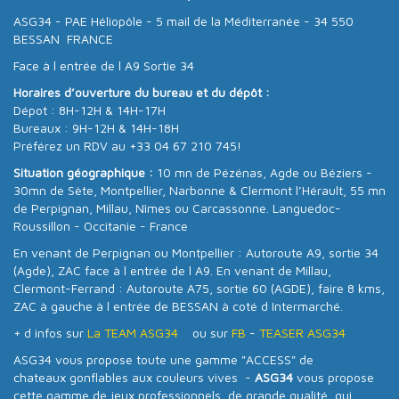
ASG34 - PAE Héliopôle - 5 mail de la Méditerranée - 34 550
BESSAN FRANCE
Face à l entrée de l A9 Sortie 34
Horaires d’ouverture du bureau et du dépôt :
Dépot : 8H-12H & 14H-17H
Bureaux : 9H-12H & 14H-18H
Préférez un RDV au +33 04 67 210 745!
Situation géographique :
10 mn de Pézénas, Agde ou Béziers -
30mn de Sète, Montpellier, Narbonne & Clermont l’Hérault, 55 mn
de Perpignan, Millau, Nîmes ou Carcassonne. Languedoc-
Roussillon - Occitanie - France
En venant de Perpignan ou Montpellier : Autoroute A9, sortie 34
(Agde), ZAC face à l entrée de l A9. En venant de Millau,
Clermont-Ferrand : Autoroute A75, sortie 60 (AGDE), faire 8 kms,
ZAC à gauche à l entrée de BESSAN à coté d Intermarché.
+ d infos sur
La TEAM ASG34
ou sur
FB
-
TEASER ASG34
ASG34 vous propose toute une gamme "ACCESS" de
chateaux gonflables aux couleurs vives -
ASG34
vous propose
cette gamme de jeux professionnels, de grande qualité, qui