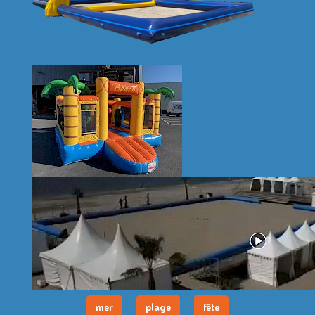
mer
plage
fête