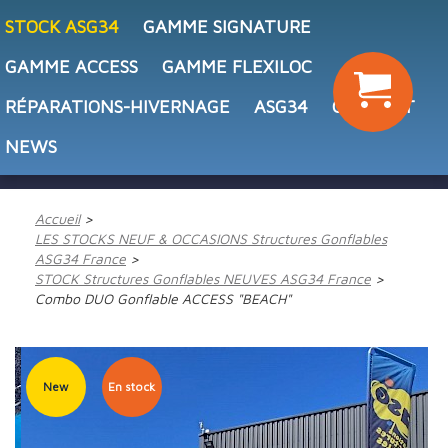
STOCK ASG34
GAMME SIGNATURE
GAMME ACCESS
GAMME FLEXILOC
RÉPARATIONS-HIVERNAGE
ASG34
CONTACT
NEWS
Accueil
LES STOCKS NEUF & OCCASIONS Structures Gonflables
ASG34 France
STOCK Structures Gonflables NEUVES ASG34 France
Combo DUO Gonflable ACCESS "BEACH"
New
En stock