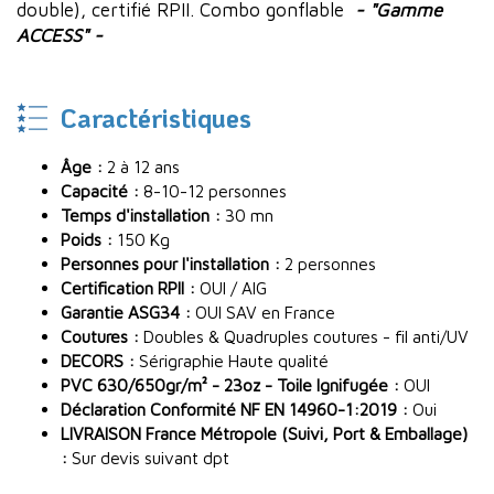
double), certifié RPII. Combo gonflable
- "Gamme
ACCESS" -
Caractéristiques
Âge :
2 à 12 ans
Capacité :
8-10-12 personnes
Temps d'installation :
30 mn
Poids :
150 Kg
Personnes pour l'installation :
2 personnes
Certification RPII :
OUI / AIG
Garantie ASG34 :
OUI SAV en France
Coutures :
Doubles & Quadruples coutures - fil anti/UV
DECORS :
Sérigraphie Haute qualité
PVC 630/650gr/m² - 23oz - Toile Ignifugée :
OUI
Déclaration Conformité NF EN 14960-1:2019 :
Oui
LIVRAISON France Métropole (Suivi, Port & Emballage)
:
Sur devis suivant dpt