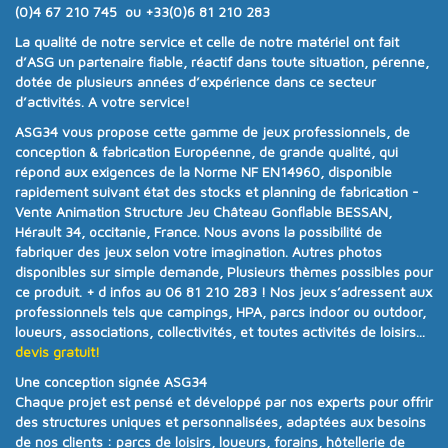
(0)4 67 210 745 ou +33(0)6 81 210 283
La qualité de notre service et celle de notre matériel ont fait
d’ASG un partenaire fiable, réactif dans toute situation, pérenne,
dotée de plusieurs années d’expérience dans ce secteur
d’activités. A votre service!
ASG34
vous propose cette gamme de jeux professionnels, de
conception & fabrication Européenne, de grande qualité, qui
répond aux exigences de la
Norme NF EN14960
, disponible
rapidement suivant état des stocks et planning de fabrication -
Vente Animation Structure Jeu Château Gonflable BESSAN,
Hérault 34, occitanie, France. Nous avons la possibilité de
fabriquer des jeux selon votre imagination. Autres photos
disponibles sur simple demande, Plusieurs thèmes possibles pour
ce produit.
+ d infos au 06 81 210 283 !
Nos jeux s’adressent aux
professionnels tels que campings, HPA, parcs indoor ou outdoor,
loueurs, associations, collectivités, et toutes activités de loisirs...
devis gratuit!
Une conception signée ASG34
Chaque projet est pensé et développé par nos experts pour offrir
des structures uniques et personnalisées
, adaptées aux besoins
de nos clients :
parcs de loisirs, loueurs, forains, hôtellerie de