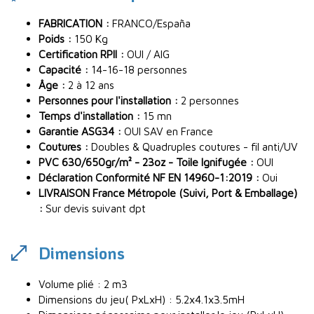
FABRICATION :
FRANCO/España
Poids :
150 Kg
Certification RPII :
OUI / AIG
Capacité :
14-16-18 personnes
Âge :
2 à 12 ans
Personnes pour l'installation :
2 personnes
Temps d'installation :
15 mn
Garantie ASG34 :
OUI SAV en France
Coutures :
Doubles & Quadruples coutures - fil anti/UV
PVC 630/650gr/m² - 23oz - Toile Ignifugée :
OUI
Déclaration Conformité NF EN 14960-1:2019 :
Oui
LIVRAISON France Métropole (Suivi, Port & Emballage)
:
Sur devis suivant dpt
Dimensions
Volume plié : 2 m3
Dimensions du jeu( PxLxH) : 5.2x4.1x3.5mH