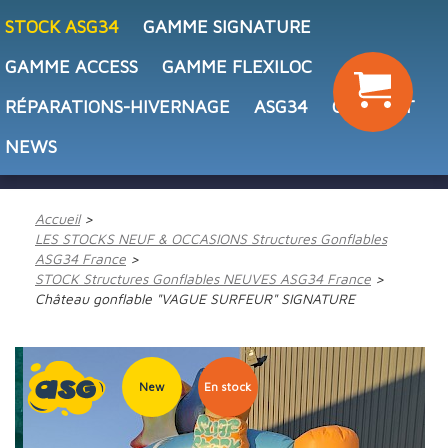
STOCK ASG34
GAMME SIGNATURE
GAMME ACCESS
GAMME FLEXILOC
RÉPARATIONS-HIVERNAGE
ASG34
CONTACT
NEWS
Accueil
LES STOCKS NEUF & OCCASIONS Structures Gonflables
ASG34 France
STOCK Structures Gonflables NEUVES ASG34 France
Château gonflable "VAGUE SURFEUR" SIGNATURE
New
En stock