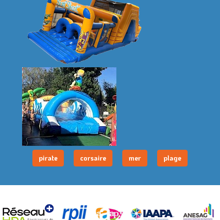
pirate
corsaire
mer
plage