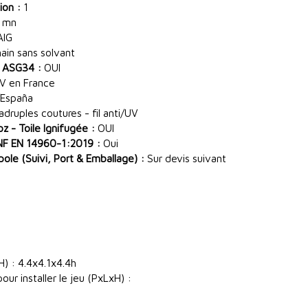
ion :
1
 mn
AIG
main sans solvant
 ASG34 :
OUI
V en France
España
ruples coutures - fil anti/UV
 - Toile Ignifugée :
OUI
NF EN 14960-1:2019 :
Oui
le (Suivi, Port & Emballage) :
Sur devis suivant
) : 4.4x4.1x4.4h
ur installer le jeu (PxLxH) :