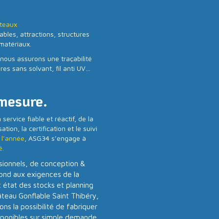
teaux
lables, attractions, structures
 matériaux.
nous assurons une traçabilité
es sans solvant, fil anti UV…
mesure.
rvice fiable et réactif, de la
tion, la certification et le suivi
 l’année
, ASG34 s’engage à
é
.
ionnels, de conception &
pond aux exigences de la
 état des stocks et planning
âteau Gonflable Saint Thibéry,
ns la possibilité de fabriquer
isponibles sur simple demande,