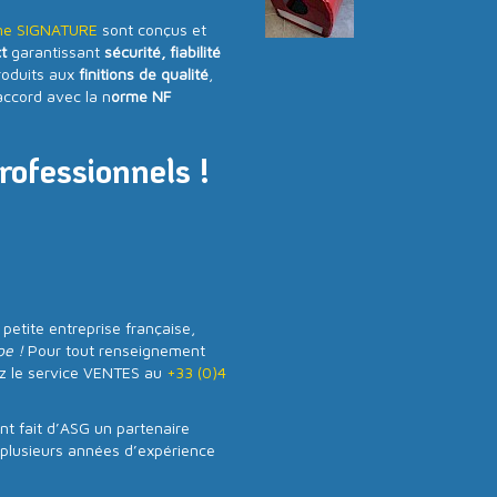
mme SIGNATURE
sont conçus et
ct
garantissant
sécurité, fiabilité
roduits aux
finitions de qualité
,
accord avec la n
orme NF
rofessionnels !
etite entreprise française,
pe !
Pour tout renseignement
ez le service VENTES au
+33 (0)4
ont fait d’ASG un partenaire
e plusieurs années d’expérience