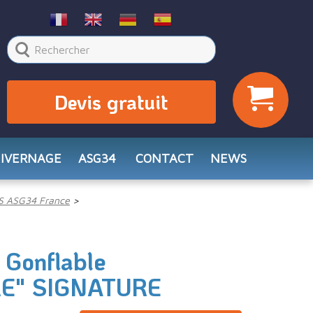
Devis gratuit
HIVERNAGE
ASG34
CONTACT
NEWS
S ASG34 France
 Gonflable
E" SIGNATURE