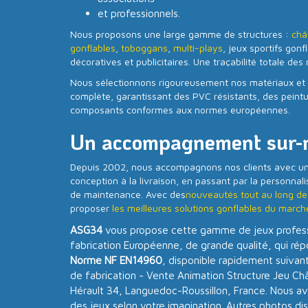
et professionnels.
Nous proposons une large gamme de structures :
châ
gonflables
,
toboggans
,
multi-plays
, jeux sportifs gonf
décoratives et publicitaires. Une traçabilité totale des
Nous sélectionnons rigoureusement nos matériaux et 
complète, garantissant des PVC résistants, des peintur
composants conformes aux normes européennes.
Un accompagnement sur-
Depuis 2002, nous accompagnons nos clients avec un se
conception à la livraison, en passant par la personnalisa
de maintenance. Avec des
nouveautés tout au long de
proposer
les meilleures solutions gonflables du march
ASG34
vous propose cette gamme de jeux profess
fabrication Européenne, de grande qualité, qui ré
Norme NF EN14960
, disponible rapidement suivant
de fabrication - Vente Animation Structure Jeu Ch
Hérault 34, Languedoc-Roussillon, France. Nous avo
des jeux selon votre imagination. Autres photos d