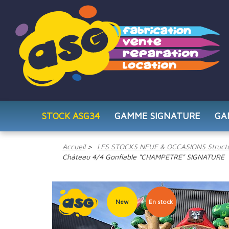
STOCK ASG34
GAMME SIGNATURE
GA
Accueil
LES STOCKS NEUF & OCCASIONS Structu
Château 4/4 Gonflable "CHAMPETRE" SIGNATURE
New
En stock