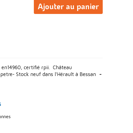
Ajouter au panier
 en14960, certifié rpii. Château
petre- Stock neuf dans l'Hérault à Bessan
-
s
onnes