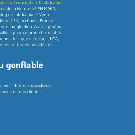
nels, de conception & fabrication
nces de la Norme NF EN14960,
ning de fabrication - Vente
rault 34, occitanie, France.
votre imagination. Autres photos
ibles pour ce produit. + d infos
onnels tels que campings, HPA,
vités, et toutes activités de
u gonflable
 pour offrir des
structures
esoins de nos clients :