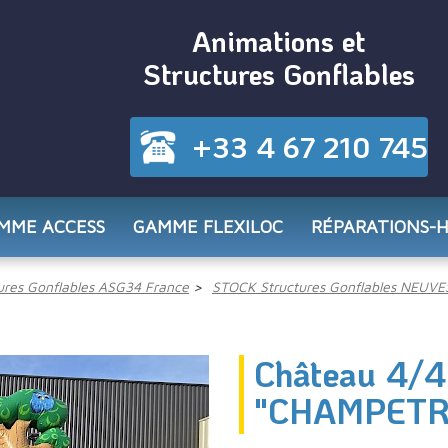
Animations et
Structures Gonflables
+33 4 67 210 745
MME ACCESS
GAMME FLEXILOC
RÉPARATIONS-
res Gonflables ASG34 France
STOCK Structures Gonflables NEUVE
Château 4/4
"CHAMPETR