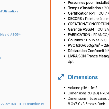
Personnes pour l'installat
Temps d'installation :
30
Utilisation
Certification RPII :
OUI / 
DECORS :
Peinture à la 
CREATION/CONCEPTION
Garantie ASG34 :
OUI SA
ables d ASG34
FABRICATION :
FRANCO/
Coutures :
Doubles & Quad
PVC 630/650gr/m² - 23oz
Déclaration Conformité 
LIVRAISON France Métropo
m
dpt
Dimensions
Volume plié : 1m3
Dimensions du jeu( PxLxH
Dimensions nécessaires po
20v/16a - IP44 (nombre et
8.0x7.0x3.5mhx4.0mh