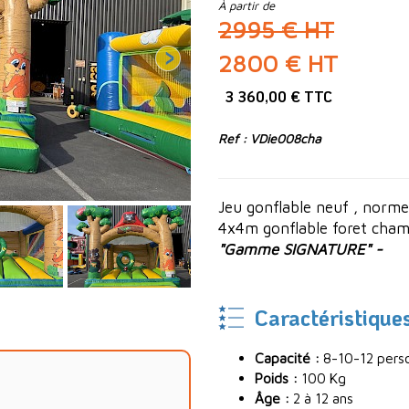
À partir de
2995 € HT
2800 € HT
3 360,00 € TTC
Ref : VDie008cha
Jeu gonflable neuf , norme
4x4m gonflable foret cham
"Gamme SIGNATURE" -
Caractéristique
Capacité :
8-10-12 pers
Poids :
100 Kg
Âge :
2 à 12 ans