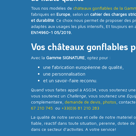
Tous nos modèles de
châteaux gonflables de la Ga
fabriqués en
Europe
, selon un
cahier des charges stri
et durabilité
. Ce choix nous permet de proposer des p
adaptés aux usages les plus intensifs, Et toujours en 
EN14960-1 05/2019.
Vos châteaux gonflables p
Avec la
Gamme SIGNATURE
, optez pour :
une fabrication européenne de qualité,
une personnalisation
et un savoir-faire reconnu.
Quand vous faites appel à ASG34, vous soutenez une p
vous soutenez un
Challenge
, vous soutenez une
Equi
complémentaire,
demande de devis, photos
, contact
67 210 745
ou
+33(0)6 81 210 283
La qualité de notre service et celle de notre matériel 
fiable, réactif dans toute situation, pérenne, dotée d
dans ce secteur d’activités. A votre service!