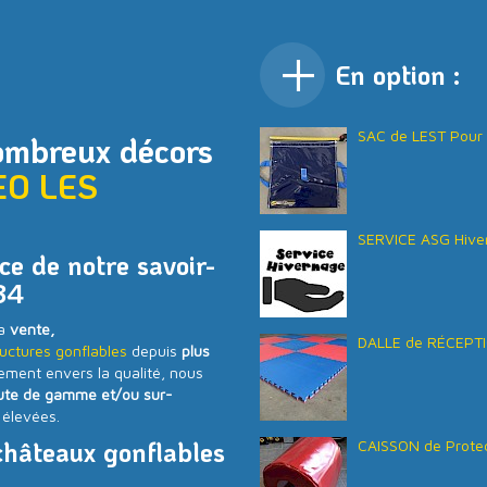
En option :
SAC de LEST Pour 
ombreux décors
EO
LES
SERVICE ASG Hive
e de notre savoir-
34
la
vente,
DALLE de RÉCEPTI
uctures gonflables
depuis
plus
gement envers la qualité, nous
ute de gamme et/ou sur-
 élevées.
châteaux gonflables
CAISSON de Protec