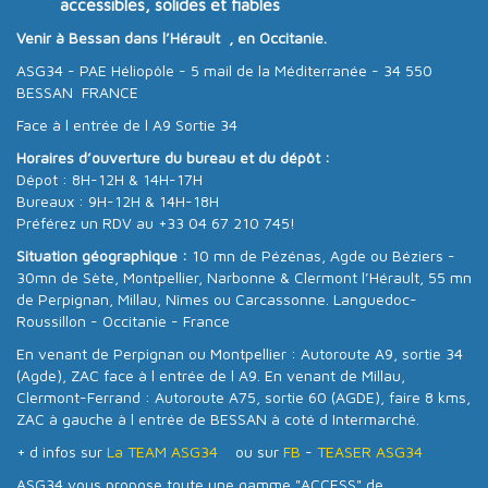
accessibles, solides et fiables
Venir à Bessan dans l’Hérault , en Occitanie.
ASG34 - PAE Héliopôle - 5 mail de la Méditerranée - 34 550
BESSAN FRANCE
Face à l entrée de l A9 Sortie 34
Horaires d’ouverture du bureau et du dépôt :
Dépot : 8H-12H & 14H-17H
Bureaux : 9H-12H & 14H-18H
Préférez un RDV au +33 04 67 210 745!
Situation géographique :
10 mn de Pézénas, Agde ou Béziers -
30mn de Sète, Montpellier, Narbonne & Clermont l’Hérault, 55 mn
de Perpignan, Millau, Nîmes ou Carcassonne. Languedoc-
Roussillon - Occitanie - France
En venant de Perpignan ou Montpellier : Autoroute A9, sortie 34
(Agde), ZAC face à l entrée de l A9. En venant de Millau,
Clermont-Ferrand : Autoroute A75, sortie 60 (AGDE), faire 8 kms,
ZAC à gauche à l entrée de BESSAN à coté d Intermarché.
+ d infos sur
La TEAM ASG34
ou sur
FB
-
TEASER ASG34
ASG34 vous propose toute une gamme "ACCESS" de