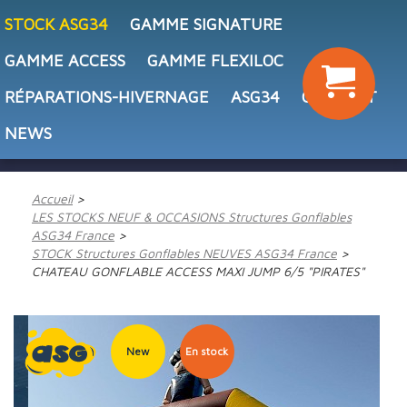
STOCK ASG34
GAMME SIGNATURE
GAMME ACCESS
GAMME FLEXILOC
RÉPARATIONS-HIVERNAGE
ASG34
CONTACT
NEWS
Accueil
LES STOCKS NEUF & OCCASIONS Structures Gonflables
ASG34 France
STOCK Structures Gonflables NEUVES ASG34 France
CHATEAU GONFLABLE ACCESS MAXI JUMP 6/5 "PIRATES"
New
En stock