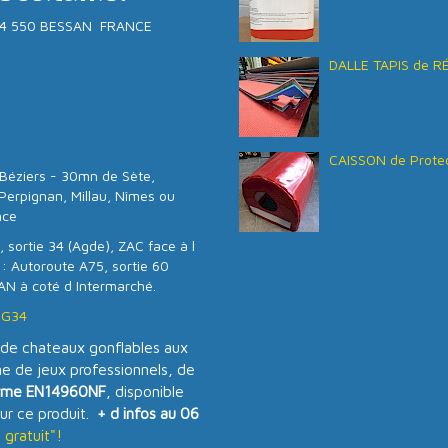
- 34 550 BESSAN FRANCE
DALLE TAPIS de R
CAISSON de Protec
Béziers - 30mn de Sète,
Perpignan, Millau, Nîmes ou
nce
 sortie 34 (Agde), ZAC face à l
 : Autoroute A75, sortie 60
AN à coté d Intermarché.
SG34
e chateaux gonflables aux
 de jeux professionnels, de
rme EN14960NF
, disponible
ur ce produit.
+ d infos au 06
gratuit"!