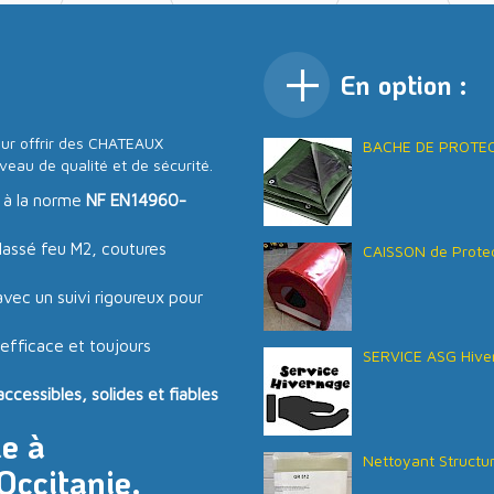
En option :
ur offrir des CHATEAUX
BACHE DE PROTECT
veau de qualité et de sécurité.
 à la norme
NF EN14960-
lassé feu M2, coutures
CAISSON de Protec
vec un suivi rigoureux pour
 efficace et toujours
SERVICE ASG Hive
essibles, solides et fiables
e à
Nettoyant Structu
Occitanie.