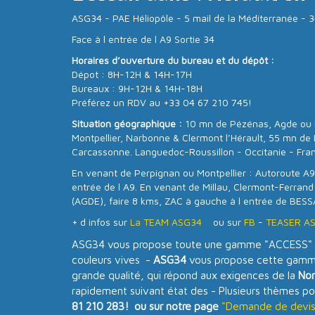
ASG34 - PAE Héliopôle - 5 mail de la Méditerranée 
Face à l entrée de l A9 Sortie 34
Horaires d’ouverture du bureau et du dépôt :
Dépot : 8H-12H & 14H-17H
Bureaux : 9H-12H & 14H-18H
Préférez un RDV au +33 04 67 210 745!
Situation géographique :
10 mn de Pézénas, Agde ou 
Montpellier, Narbonne & Clermont l’Hérault, 55 mn de 
Carcassonne. Languedoc-Roussillon - Occitanie - Fra
En venant de Perpignan ou Montpellier : Autoroute A9,
entrée de l A9. En venant de Millau, Clermont-Ferrand
(AGDE), faire 8 kms, ZAC à gauche à l entrée de BESS
+ d infos sur
La TEAM ASG34
ou sur
FB
-
TEASER A
ASG34 vous propose toute une gamme "ACCESS" d
couleurs vives -
ASG34
vous propose cette gamme
grande qualité, qui répond aux exigences de la
No
rapidement suivant état des - Plusieurs thèmes po
81 210 283! ou sur notre page
"Demande de devis 