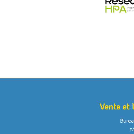
Vente et 
Burea
PA