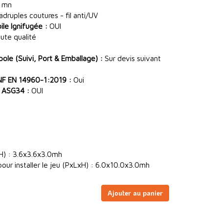
 mn
ruples coutures - fil anti/UV
le Ignifugée :
OUI
ute qualité
le (Suivi, Port & Emballage) :
Sur devis suivant
NF EN 14960-1:2019 :
Oui
 ASG34 :
OUI
H) : 3.6x3.6x3.0mh
our installer le jeu (PxLxH) : 6.0x10.0x3.0mh
Ajouter au panier