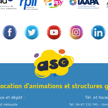
location d'animations et structures 
ux et dépôt :
Tél. et hora
E Héliopôle
Tél: 04 67 210 745 - Gs