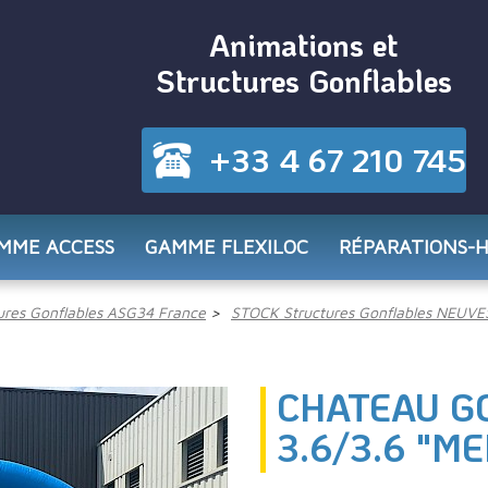
Animations et
Structures Gonflables
+33 4 67 210 745
MME ACCESS
GAMME FLEXILOC
RÉPARATIONS-
res Gonflables ASG34 France
STOCK Structures Gonflables NEUVE
CHATEAU G
3.6/3.6 "ME