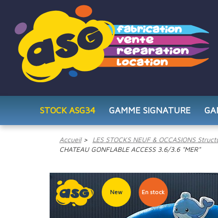
STOCK ASG34
GAMME SIGNATURE
GA
Accueil
LES STOCKS NEUF & OCCASIONS Structu
CHATEAU GONFLABLE ACCESS 3.6/3.6 "MER"
New
En stock