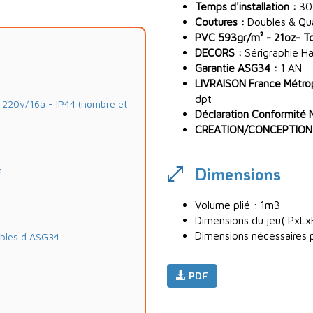
Temps d'installation :
30
Coutures :
Doubles & Quad
PVC 593gr/m² - 21oz- Toi
DECORS :
Sérigraphie Ha
Garantie ASG34 :
1 AN
LIVRAISON France Métropo
dpt
20v/16a - IP44 (nombre et
Déclaration Conformité 
CREATION/CONCEPTION
Dimensions
m
Volume plié : 1m3
Dimensions du jeu( PxLx
Dimensions nécessaires p
ables d ASG34
PDF