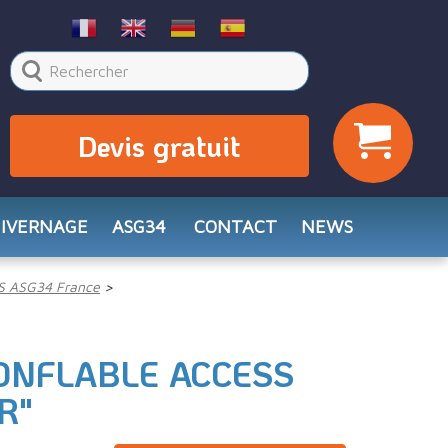
Devis gratuit
HIVERNAGE
ASG34
CONTACT
NEWS
S ASG34 France
ONFLABLE ACCESS
R"