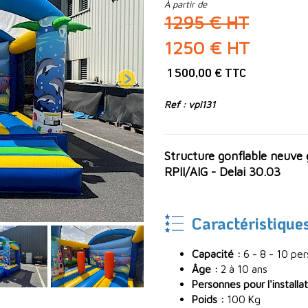
À partir de
1295 € HT
1250 € HT
1 500,00 € TTC
Ref : vpi131
Structure gonflable neuve 
RPII/AIG - Delai 30.03
Caractéristique
Capacité :
6 - 8 - 10 pe
Âge :
2 à 10 ans
Personnes pour l'installat
Poids :
100 Kg