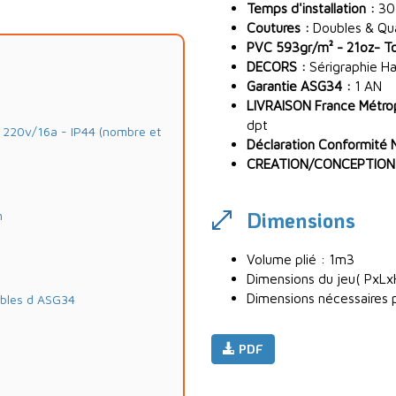
Temps d'installation :
30
Coutures :
Doubles & Quad
PVC 593gr/m² - 21oz- Toi
DECORS :
Sérigraphie Ha
Garantie ASG34 :
1 AN
LIVRAISON France Métropo
dpt
20v/16a - IP44 (nombre et
Déclaration Conformité 
CREATION/CONCEPTION
Dimensions
m
Volume plié : 1m3
Dimensions du jeu( PxLx
Dimensions nécessaires p
ables d ASG34
PDF