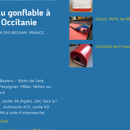
au gonflable à
 Occitanie
DALLE TAPIS de R
- 34 550 BESSAN FRANCE
CAISSON de Protec
Béziers - 30mn de Sète,
Perpignan, Millau, Nîmes ou
nce
 sortie 34 (Agde), ZAC face à l
 : Autoroute A75, sortie 60
AN à coté d Intermarché.
SG34