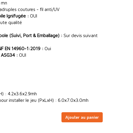
 mn
ruples coutures - fil anti/UV
le Ignifugée :
OUI
ute qualité
le (Suivi, Port & Emballage) :
Sur devis suivant
NF EN 14960-1:2019 :
Oui
 ASG34 :
OUI
H) : 4.2x3.6x2.9mh
our installer le jeu (PxLxH) : 6.0x7.0x3.0mh
Ajouter au panier