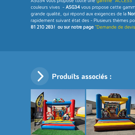
ASG34 vous propose toute une
gamme "ACCESS" d
couleurs vives -
ASG34
vous propose cette gamme
grande qualité, qui répond aux exigences de la
No
rapidement suivant état des - Plusieurs thèmes po
81 210 283! ou sur notre page
"Demande de devis 
Produits associés :