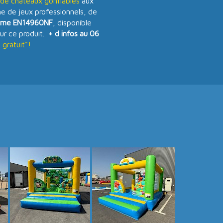
e chateaux gonflables
aux
 de jeux professionnels, de
rme EN14960NF
, disponible
ur ce produit.
+ d infos au 06
gratuit"!