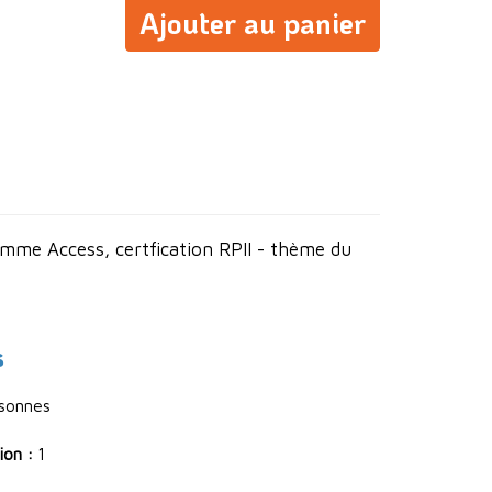
Ajouter au panier
mme Access, certfication RPII - thème du
s
rsonnes
ion :
1