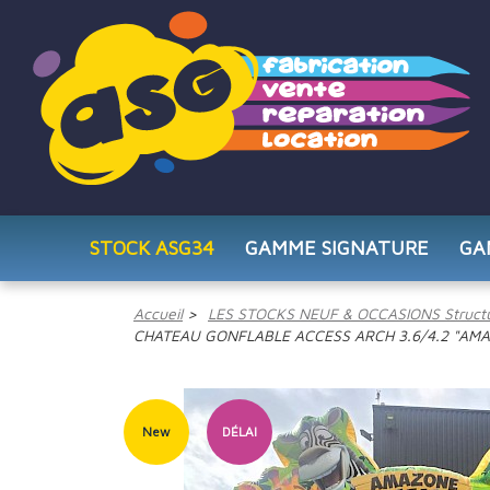
STOCK ASG34
GAMME SIGNATURE
GA
Accueil
LES STOCKS NEUF & OCCASIONS Structu
CHATEAU GONFLABLE ACCESS ARCH 3.6/4.2 "AMA
New
DÉLAI