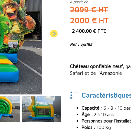
À partir de
2099 € HT
2000 € HT
2 400,00 € TTC
Ref : vpi185
Château gonflable neuf,
ga
Safari et de l'Amazonie
Caractéristique
Capacité :
6 - 8 - 10 pe
Âge :
2 à 10 ans
Personnes pour l'installat
Poids :
100 Kg