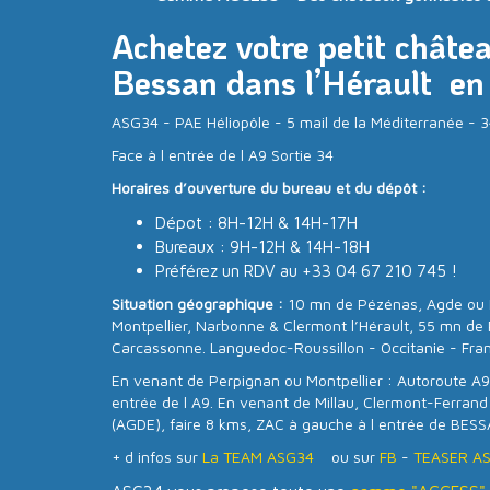
Achetez votre petit châte
Bessan dans l’Hérault en
ASG34 - PAE Héliopôle - 5 mail de la Méditerranée 
Face à l entrée de l A9 Sortie 34
Horaires d’ouverture du bureau et du dépôt :
Dépot : 8H-12H & 14H-17H
Bureaux : 9H-12H & 14H-18H
Préférez un RDV au +33 04 67 210 745 !
Situation géographique :
10 mn de Pézénas, Agde ou 
Montpellier, Narbonne & Clermont l’Hérault, 55 mn de 
Carcassonne. Languedoc-Roussillon - Occitanie - Fra
En venant de Perpignan ou Montpellier : Autoroute A9,
entrée de l A9. En venant de Millau, Clermont-Ferrand
(AGDE), faire 8 kms, ZAC à gauche à l entrée de BESS
+ d infos sur
La TEAM ASG34
ou sur
FB
-
TEASER A