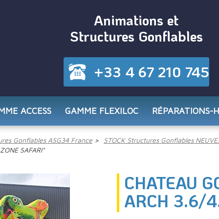
Animations et
Structures Gonflables
+33 4 67 210 745
MME ACCESS
GAMME FLEXILOC
RÉPARATIONS-
res Gonflables ASG34 France
STOCK Structures Gonflables NEUVE
ZONE SAFARI"
CHATEAU G
ARCH 3.6/4