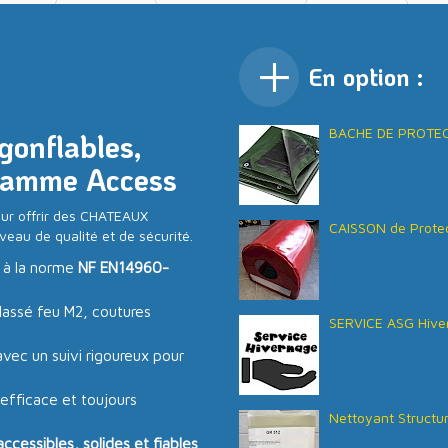
En option :
BACHE DE PROTECT
gonflables,
: gamme Access
ur offrir des CHATEAUX
CAISSON de Protec
veau de qualité et de sécurité.
 à la norme
NF EN14960-
lassé feu M2, coutures
SERVICE ASG Hive
vec un suivi rigoureux pour
 efficace et toujours
Nettoyant Structu
essibles, solides et fiables