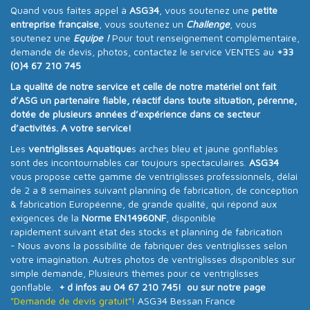
Quand vous faites appel à
ASG34
, vous soutenez une
petite
entreprise française
, vous soutenez un
Challenge
, vous
soutenez une
Equipe !
Pour tout renseignement complémentaire,
demande de devis, photos, contactez le service VENTES au
+33
(0)4 67 210 745
La qualité de notre service et celle de notre matériel ont fait
d’ASG un partenaire fiable, réactif dans toute situation, pérenne,
dotée de plusieurs années d’expérience dans ce secteur
d’activités. A votre service!
Les
ventriglisses Aquatique
s arches bleu et jaune gonflables
sont des incontournables car toujours spectaculaires.
ASG34
vous propose cette gamme de ventriglisses professionnels, délai
de 2 a 8 semaines suivant planning de fabrication, de conception
& fabrication Européenne, de grande qualité, qui répond aux
exigences de la
Norme EN14960NF
, disponible
rapidement suivant état des stocks et planning de fabrication
- Nous avons la possibilité de fabriquer des ventriglisses selon
votre imagination. Autres photos de ventriglisses disponibles sur
simple demande, Plusieurs thèmes pour ce ventriglisses
gonflable.
+ d infos au 04 67 210 745! ou sur notre page
"Demande de devis gratuit"!
ASG34 Bessan France