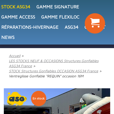
STOCK ASG34
GAMME SIGNATURE
GAMME ACCESS
GAMME FLEXILOC
RÉPARATIONS-HIVERNAGE
ASG34
CONTACT
NEWS
Accueil
LES STOCKS NEUF & OCCASIONS Structures Gonflables
ASG34 France
STOCK Structures Gonflables OCCASION ASG34 France
Ventreglisse Gonflable "REQUIN" occasion 16M
En stock