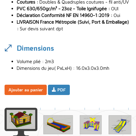
Coutures :
Doubles & Quadruples coutures - fil anti/UV
PVC 630/650gr/m² - 23oz - Toile Ignifugée :
OUI
Déclaration Conformité NF EN 14960-1:2019 :
Oui
LIVRAISON France Métropole (Suivi, Port & Emballage)
:
Sur devis suivant dpt
Dimensions
Volume plié : 2m3
Dimensions du jeu( PxLxH) : 16.0x3.0x3.0mh
Ajouter au panier
PDF