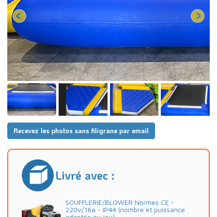
Recevez les photos sans filigrane par email
Livré avec :
SOUFFLERIE/BLOWER Normes CE -
220v/16a - IP44 (nombre et puissance
adaptée au jeu)