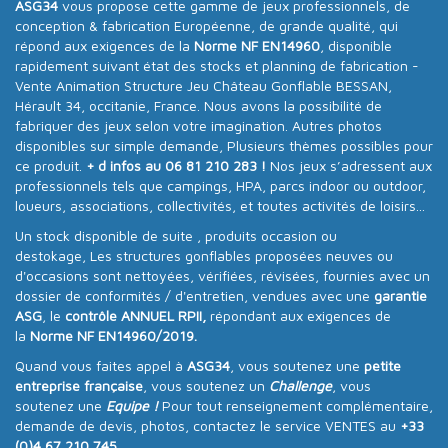
ASG34
vous propose cette gamme de jeux professionnels, de
conception & fabrication Européenne, de grande qualité, qui
répond aux exigences de la
Norme NF EN14960
, disponible
rapidement suivant état des stocks et planning de fabrication -
Vente Animation Structure Jeu Château Gonflable BESSAN,
Hérault 34, occitanie, France. Nous avons la possibilité de
fabriquer des jeux selon votre imagination. Autres photos
disponibles sur simple demande, Plusieurs thèmes possibles pour
ce produit.
+ d infos au 06 81 210 283 !
Nos jeux s’adressent aux
professionnels tels que campings, HPA, parcs indoor ou outdoor,
loueurs, associations, collectivités, et toutes activités de loisirs...
Un stock disponible de suite , produits occasion ou
destokage, Les structures gonflables proposées neuves ou
d'occasions sont nettoyées, vérifiées, révisées, fournies avec un
dossier de conformités / d'entretien, vendues avec une
garantie
ASG
, le
contrôle ANNUEL RPII,
répondant aux exigences de
la
Norme NF EN14960/2019.
Quand vous faites appel à
ASG34
, vous soutenez une
petite
entreprise française
, vous soutenez un
Challenge
, vous
soutenez une
Equipe !
Pour tout renseignement complémentaire,
demande de devis, photos, contactez le service VENTES au
+33
(0)4 67 210 745