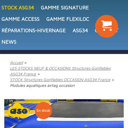
STOCK ASG34
GAMME SIGNATURE
GAMME ACCESS
GAMME FLEXILOC
RÉPARATIONS-HIVERNAGE
ASG34
CONTACT
NEWS
Accueil
LES STOCKS NEUF & OCCASIONS Structures Gonflables
ASG34 France
STOCK Structures Gonflables OCCASION ASG34 France
Modules aquatiques airtag occasion
En stock