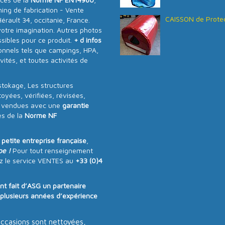
ning de fabrication - Vente
CAISSON de Protec
rault 34, occitanie, France.
votre imagination. Autres photos
ibles pour ce produit.
+ d infos
onnels tels que campings, HPA,
vités, et toutes activités de
stokage, Les structures
oyées, vérifiées, révisées,
n, vendues avec une
garantie
s de la
Norme NF
e
petite entreprise française
,
pe !
Pour tout renseignement
z le service VENTES au
+33 (0)4
ont fait d’ASG un partenaire
e plusieurs années d’expérience
occasions sont nettoyées,