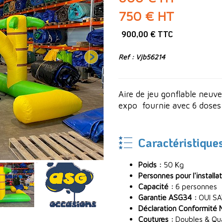
750 € HT
900,00 € TTC
Ref : Vjb56214
Aire de jeu gonflable neuv
expo fournie avec 6 doses 
Caractéristique
Poids :
50 Kg
Personnes pour l'installat
Capacité :
6 personnes
Garantie ASG34 :
OUI SA
Déclaration Conformité 
Coutures :
Doubles & Quad