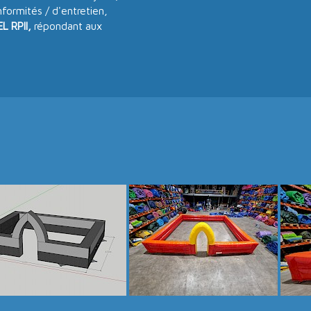
nformités / d'entretien,
L RPII,
répondant aux