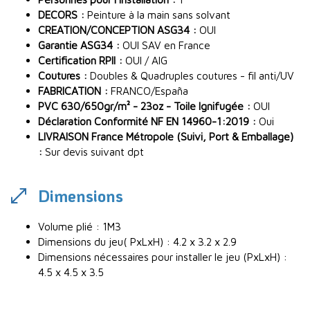
DECORS :
Peinture à la main sans solvant
CREATION/CONCEPTION ASG34 :
OUI
Garantie ASG34 :
OUI SAV en France
Certification RPII :
OUI / AIG
Coutures :
Doubles & Quadruples coutures - fil anti/UV
FABRICATION :
FRANCO/España
PVC 630/650gr/m² - 23oz - Toile Ignifugée :
OUI
Déclaration Conformité NF EN 14960-1:2019 :
Oui
LIVRAISON France Métropole (Suivi, Port & Emballage)
:
Sur devis suivant dpt
Dimensions
Volume plié : 1M3
Dimensions du jeu( PxLxH) : 4.2 x 3.2 x 2.9
Dimensions nécessaires pour installer le jeu (PxLxH) :
4.5 x 4.5 x 3.5