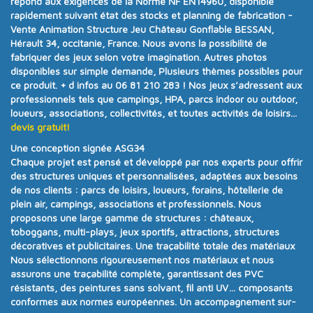
répond aux exigences de la
Norme NF EN14960
, disponible
rapidement suivant état des stocks et planning de fabrication -
Vente Animation Structure Jeu Château Gonflable BESSAN,
Hérault 34, occitanie, France. Nous avons la possibilité de
fabriquer des jeux selon votre imagination. Autres photos
disponibles sur simple demande, Plusieurs thèmes possibles pour
ce produit.
+ d infos au 06 81 210 283 !
Nos jeux s’adressent aux
professionnels tels que campings, HPA, parcs indoor ou outdoor,
loueurs, associations, collectivités, et toutes activités de loisirs...
devis gratuit!
Une conception signée ASG34
Chaque projet est pensé et développé par nos experts pour offrir
des structures uniques et personnalisées
, adaptées aux besoins
de nos clients :
parcs de loisirs, loueurs, forains, hôtellerie de
plein air, campings, associations et professionnels
. Nous
proposons une
large gamme de structures
:
châteaux,
toboggans, multi-plays, jeux sportifs, attractions, structures
décoratives et publicitaires
.
Une traçabilité totale des matériaux
Nous sélectionnons rigoureusement nos matériaux et nous
assurons
une traçabilité complète
, garantissant des PVC
résistants, des peintures sans solvant, fil anti UV… composants
conformes aux
normes européennes.
Un accompagnement sur-