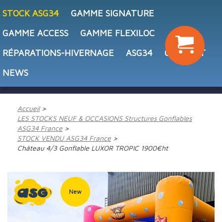
STOCK ASG34
GAMME SIGNATURE
GAMME ACCESS
GAMME FLEXILOC
RÉPARATIONS-HIVERNAGE
ASG34
CONTACT
NEWS
Accueil
LES STOCKS NEUF & OCCASIONS Structures Gonflables
ASG34 France
STOCK VENDU ASG34 France
Château 4/3 Gonflable LUXOR TROPIC 1900€ht
New