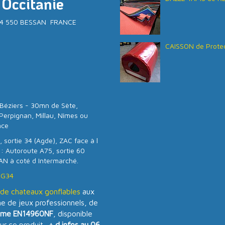
 Occitanie
- 34 550 BESSAN FRANCE
CAISSON de Protec
Béziers - 30mn de Sète,
Perpignan, Millau, Nîmes ou
nce
 sortie 34 (Agde), ZAC face à l
 : Autoroute A75, sortie 60
AN à coté d Intermarché.
SG34
e chateaux gonflables
aux
 de jeux professionnels, de
rme EN14960NF
, disponible
ur ce produit.
+ d infos au 06