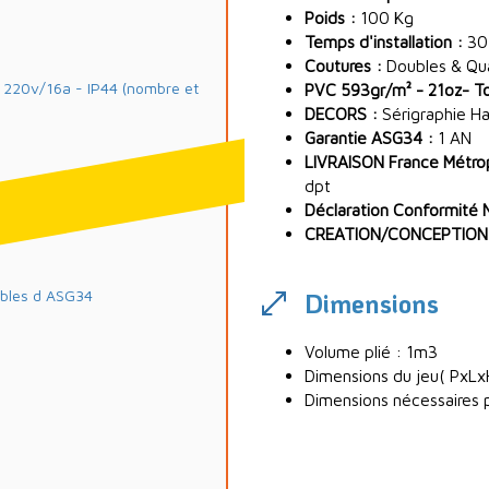
Poids :
100 Kg
Temps d'installation :
30
Coutures :
Doubles & Quad
20v/16a - IP44 (nombre et
PVC 593gr/m² - 21oz- Toi
DECORS :
Sérigraphie Ha
Garantie ASG34 :
1 AN
LIVRAISON France Métropo
dpt
m
Déclaration Conformité 
CREATION/CONCEPTION
ables d ASG34
Dimensions
Volume plié : 1m3
Dimensions du jeu( PxLx
Dimensions nécessaires p