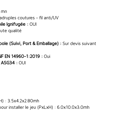
 mn
ruples coutures - fil anti/UV
le Ignifugée :
OUI
ute qualité
le (Suivi, Port & Emballage) :
Sur devis suivant
NF EN 14960-1:2019 :
Oui
 ASG34 :
OUI
H) : 3.5x4.2x2.80mh
our installer le jeu (PxLxH) : 6.0x10.0x3.0mh