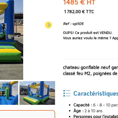
1485 € HT
1 782,00 € TTC
Ref : vpi105
OUPS! Ce produit est VENDU.
Vous auriez voulu le même ? App
chateau gonflable neuf gam
classé feu M2, poignées de p
Caractéristique
Capacité :
6 - 8 - 10 pe
Âge :
2 à 10 ans
Personnes pour l'installat