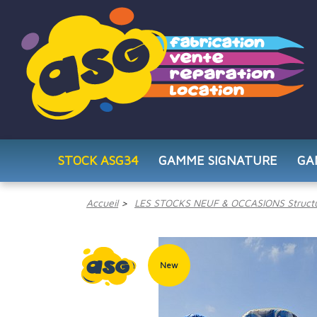
STOCK ASG34
GAMME SIGNATURE
GA
Accueil
LES STOCKS NEUF & OCCASIONS Structu
New