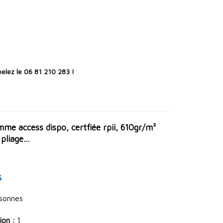
elez le 06 81 210 283 !
me access dispo, certfiée rpii, 610gr/m²
liage...
s
rsonnes
ion :
1