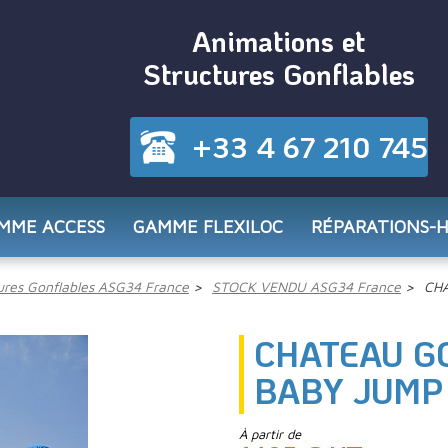
Animations et
Structures Gonflables
+33 4 67 210 745
MME ACCESS
GAMME FLEXILOC
RÉPARATIONS-
res Gonflables ASG34 France
STOCK VENDU ASG34 France
CHA
CHATEAU G
BABY JUMP 
À partir de