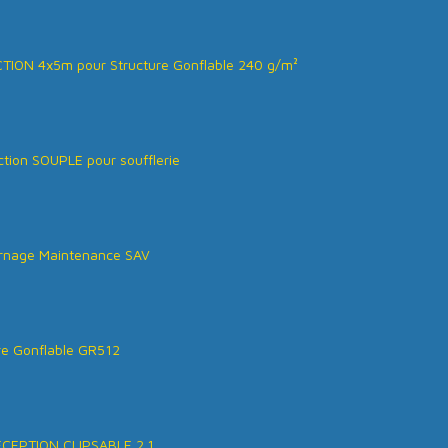
ION 4x5m pour Structure Gonflable 240 g/m²
tion SOUPLE pour soufflerie
rnage Maintenance SAV
re Gonflable GR512
ÉCEPTION CLIPSABLE 2.1