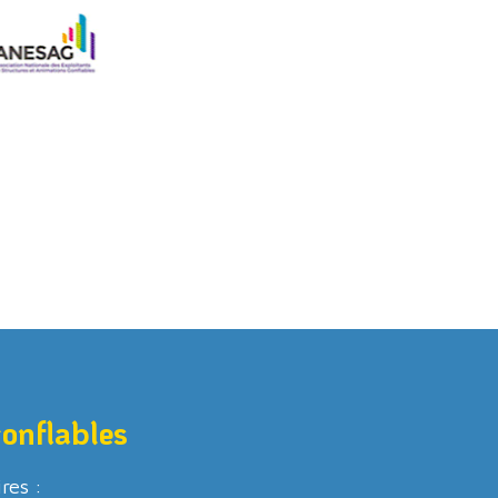
gonflables
ires :