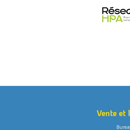
Vente et 
Burea