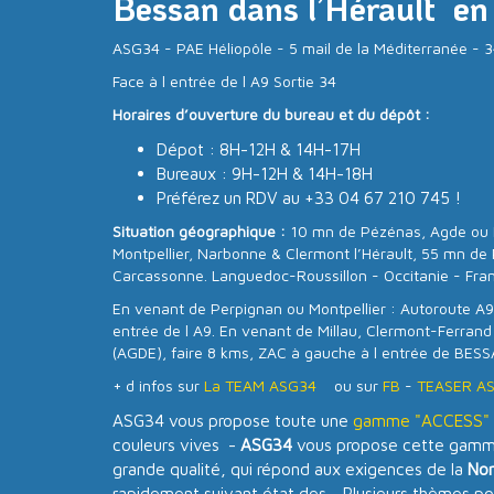
Bessan dans l’Hérault en
ASG34 - PAE Héliopôle - 5 mail de la Méditerranée 
Face à l entrée de l A9 Sortie 34
Horaires d’ouverture du bureau et du dépôt :
Dépot : 8H-12H & 14H-17H
Bureaux : 9H-12H & 14H-18H
Préférez un RDV au +33 04 67 210 745 !
Situation géographique :
10 mn de Pézénas, Agde ou 
Montpellier, Narbonne & Clermont l’Hérault, 55 mn de 
Carcassonne. Languedoc-Roussillon - Occitanie - Fra
En venant de Perpignan ou Montpellier : Autoroute A9,
entrée de l A9. En venant de Millau, Clermont-Ferrand
(AGDE), faire 8 kms, ZAC à gauche à l entrée de BESS
+ d infos sur
La TEAM ASG34
ou sur
FB
-
TEASER A
ASG34 vous propose toute une
gamme "ACCESS" d
couleurs vives -
ASG34
vous propose cette gamme
grande qualité, qui répond aux exigences de la
No
rapidement suivant état des - Plusieurs thèmes po