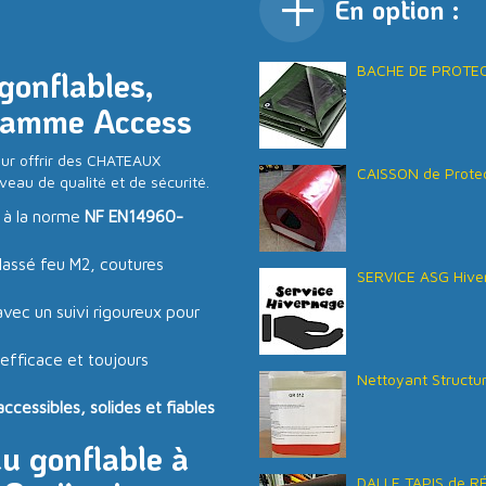
En option :
BACHE DE PROTECT
gonflables,
: gamme Access
ur offrir des CHATEAUX
CAISSON de Protec
veau de qualité et de sécurité.
 à la norme
NF EN14960-
lassé feu M2, coutures
SERVICE ASG Hive
vec un suivi rigoureux pour
 efficace et toujours
Nettoyant Structu
essibles, solides et fiables
au gonflable à
DALLE TAPIS de R