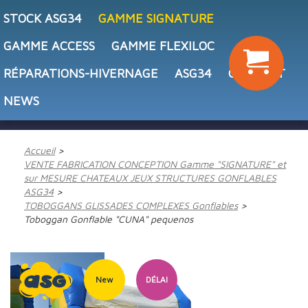
STOCK ASG34
GAMME SIGNATURE
GAMME ACCESS
GAMME FLEXILOC
RÉPARATIONS-HIVERNAGE
ASG34
CONTACT
NEWS
Accueil
VENTE FABRICATION CONCEPTION Gamme "SIGNATURE" et
sur MESURE CHATEAUX JEUX STRUCTURES GONFLABLES
ASG34
TOBOGGANS GLISSADES COMPLEXES Gonflables
Toboggan Gonflable "CUNA" pequenos
New
DÉLAI