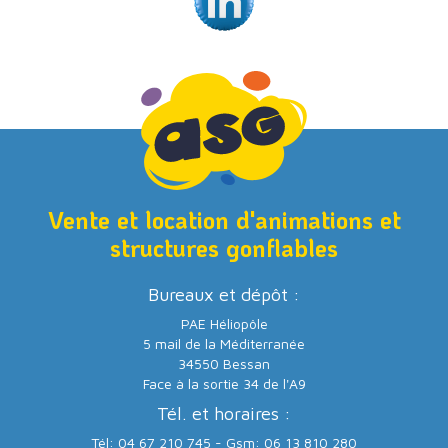
Vente et location d'animations et
structures gonflables
Bureaux et dépôt :
PAE Héliopôle
5 mail de la Méditerranée
34550 Bessan
Face à la sortie 34 de l'A9
Tél. et horaires :
Tél: 04 67 210 745 - Gsm: 06 13 810 280