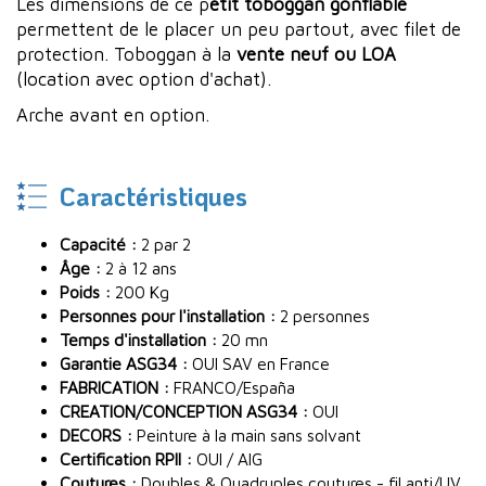
Les dimensions de ce p
etit toboggan gonflable
permettent de le placer un peu partout, avec filet de
protection. Toboggan à la
vente neuf ou LOA
(location avec option d'achat).
Arche avant en option.
Caractéristiques
Capacité :
2 par 2
Âge :
2 à 12 ans
Poids :
200 Kg
Personnes pour l'installation :
2 personnes
Temps d'installation :
20 mn
Garantie ASG34 :
OUI SAV en France
FABRICATION :
FRANCO/España
CREATION/CONCEPTION ASG34 :
OUI
DECORS :
Peinture à la main sans solvant
Certification RPII :
OUI / AIG
Coutures :
Doubles & Quadruples coutures - fil anti/UV