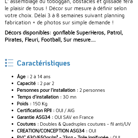
L' assemblage du toboggan, obstacles et glissade fera
le plaisir de tous ! Décor sur mesure à définir selon
votre choix. Délai 3 à 8 semaines suivant planning
fabrication + de photos sur simple demande !
Décors disponibles: gonflable SuperHeros, Patrol,
Pirates, Fleuri, Football, Sur mesure....
Caractéristiques
Âge :
2 à 14 ans
Capacité :
2 par 2
Personnes pour l'installation :
2 personnes
Temps d'installation :
30 mn
Poids :
150 Kg
Certification RPII :
OUI / AIG
Garantie ASG34 :
OUI SAV en France
Coutures :
Doubles & Quadruples coutures - fil anti/UV
CREATION/CONCEPTION ASG34 :
OUI
PVC 630/650gr/m² - 23oz - Toile Ignifugée :
OUI