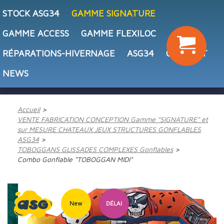
STOCK ASG34
GAMME SIGNATURE
GAMME ACCESS
GAMME FLEXILOC
RÉPARATIONS-HIVERNAGE
ASG34
CONTACT
NEWS
Accueil
VENTE FABRICATION CONCEPTION Gamme "SIGNATURE" et
sur MESURE CHATEAUX JEUX STRUCTURES GONFLABLES
ASG34
TOBOGGANS GLISSADES COMPLEXES Gonflables
Combo Gonflable "TOBOGGAN MIDI"
New
DÉLAI