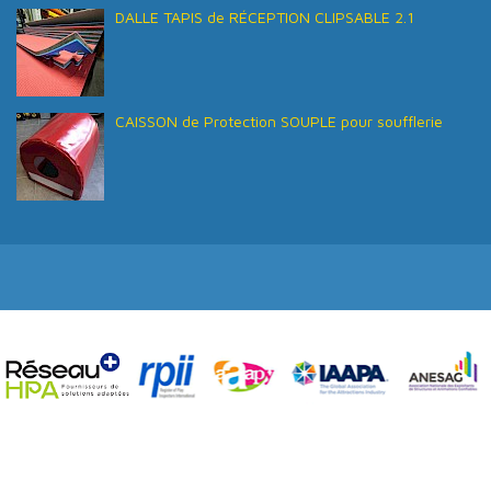
DALLE TAPIS de RÉCEPTION CLIPSABLE 2.1
CAISSON de Protection SOUPLE pour soufflerie