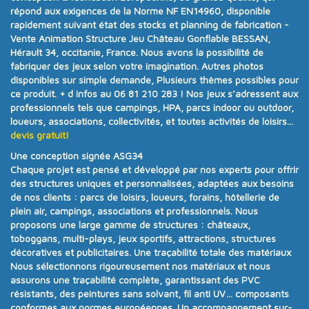
répond aux exigences de la
Norme NF EN14960
, disponible
rapidement suivant état des stocks et planning de fabrication -
Vente Animation Structure Jeu Château Gonflable BESSAN,
Hérault 34, occitanie, France. Nous avons la possibilité de
fabriquer des jeux selon votre imagination. Autres photos
disponibles sur simple demande, Plusieurs thèmes possibles pour
ce produit.
+ d infos au 06 81 210 283 !
Nos jeux s’adressent aux
professionnels tels que campings, HPA, parcs indoor ou outdoor,
loueurs, associations, collectivités, et toutes activités de loisirs...
devis gratuit!
Une conception signée ASG34
Chaque projet est pensé et développé par nos experts pour offrir
des structures uniques et personnalisées
, adaptées aux besoins
de nos clients :
parcs de loisirs, loueurs, forains, hôtellerie de
plein air, campings, associations et professionnels
. Nous
proposons une
large gamme de structures
:
châteaux,
toboggans, multi-plays, jeux sportifs, attractions, structures
décoratives et publicitaires
.
Une traçabilité totale des matériaux
Nous sélectionnons rigoureusement nos matériaux et nous
assurons
une traçabilité complète
, garantissant des PVC
résistants, des peintures sans solvant, fil anti UV… composants
conformes aux
normes européennes.
Un accompagnement sur-