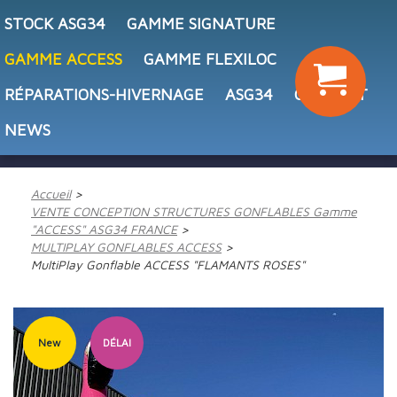
STOCK ASG34
GAMME SIGNATURE
GAMME ACCESS
GAMME FLEXILOC
RÉPARATIONS-HIVERNAGE
ASG34
CONTACT
NEWS
Accueil
VENTE CONCEPTION STRUCTURES GONFLABLES Gamme
"ACCESS" ASG34 FRANCE
MULTIPLAY GONFLABLES ACCESS
MultiPlay Gonflable ACCESS "FLAMANTS ROSES"
New
DÉLAI