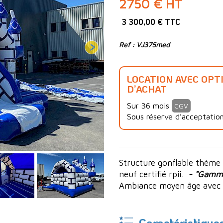
2750 € HT
3 300,00 € TTC
Ref : VJ375med
LOCATION AVEC OPT
D’ACHAT
Sur 36 mois
CGV
Sous réserve d’acceptation
Structure gonflable thème
neuf certifié rpii.
- "Gamme
Ambiance moyen âge avec 
Caractéristique