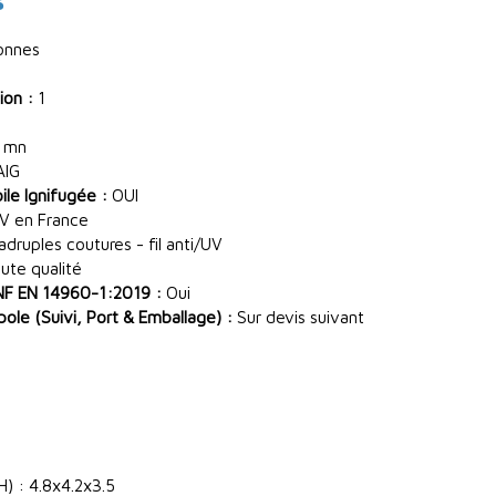
onnes
ion :
1
 mn
AIG
le Ignifugée :
OUI
V en France
ruples coutures - fil anti/UV
ute qualité
NF EN 14960-1:2019 :
Oui
le (Suivi, Port & Emballage) :
Sur devis suivant
) : 4.8x4.2x3.5