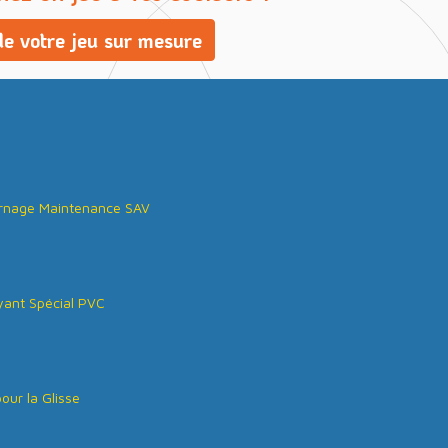
e votre jeu sur mesure
rnage Maintenance SAV
ant Spécial PVC
our la Glisse