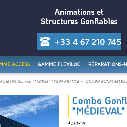
Animations et
Structures Gonflables
+33 4 67 210 745
MME ACCESS
GAMME FLEXILOC
RÉPARATIONS-
FLABLES Gamme "ACCESS" ASG34 FRANCE
COMBO GONFLABLES 
Combo Gonf
"MÉDIEVAL"
À partir de