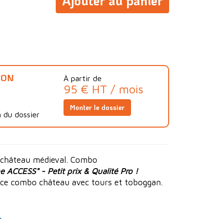
Ajouter au panier
ION
À partir de
95 € HT / mois
Monter le dossier
 du dossier
 château médieval. Combo
 ACCESS" - Petit prix & Qualité Pro !
ce combo château avec tours et toboggan.
s