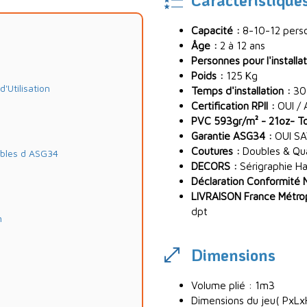
Capacité :
8-10-12 pers
Âge :
2 à 12 ans
Personnes pour l'installat
Poids :
125 Kg
Utilisation
Temps d'installation :
30
Certification RPII :
OUI / 
PVC 593gr/m² - 21oz- Toi
Garantie ASG34 :
OUI SA
Coutures :
Doubles & Quad
ables d ASG34
DECORS :
Sérigraphie Ha
Déclaration Conformité 
LIVRAISON France Métropo
dpt
m
Dimensions
Volume plié : 1m3
Dimensions du jeu( PxLxH