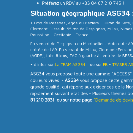
Préférez un RDV au +33 04 67 210 745 !
Situation géographique ASG34 
10 mn de Pézénas, Agde ou Béziers - 30mn de Sète, 
Clermont l’Hérault, 55 mn de Perpignan, Millau, Nîm
Roussillon - Occitanie - France
En venant de Perpignan ou Montpellier : Autoroute A9,
entrée de l A9. En venant de Millau, Clermont-Ferrand
(AGDE), faire 8 kms, ZAC à gauche à l entrée de BESS
+ d infos sur
La TEAM ASG34
ou sur
FB
-
TEASER A
ASG34 vous propose toute une gamme "ACCESS" 
couleurs vives -
ASG34
vous propose cette gamme
grande qualité, qui répond aux exigences de la
No
rapidement suivant état des - Plusieurs thèmes po
81 210 283! ou sur notre page
"Demande de devis 