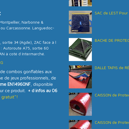
:
SAC de LEST Pour 
Montpellier, Narbonne &
es ou Carcassonne. Languedoc-
BACHE DE PROTECT
 sortie 34 (Agde), ZAC face à l
 : Autoroute A75, sortie 60
AN à coté d Intermarché.
SG
DALLE TAPIS de R
de combos gonflables aux
 de jeux professionnels, de
rme EN14960NF
, disponible
ur ce produit.
+ d infos au 06
CAISSON de Protec
gratuit"!
CAISSON de Protec