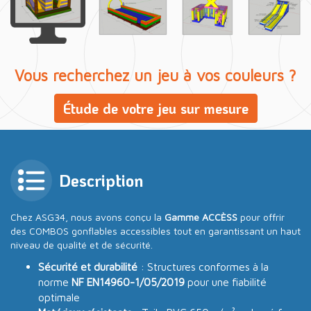
Vous recherchez un jeu à vos couleurs ?
Étude de votre jeu sur mesure
Description
Chez ASG34, nous avons conçu la
Gamme ACCÈSS
pour offrir
des COMBOS gonflables accessibles tout en garantissant un haut
niveau de qualité et de sécurité.
Sécurité et durabilité
: Structures conformes à la
norme
NF EN14960-1/05/2019
pour une fiabilité
optimale