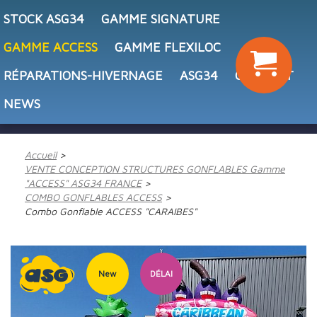
STOCK ASG34
GAMME SIGNATURE
GAMME ACCESS
GAMME FLEXILOC
RÉPARATIONS-HIVERNAGE
ASG34
CONTACT
NEWS
Accueil
VENTE CONCEPTION STRUCTURES GONFLABLES Gamme
"ACCESS" ASG34 FRANCE
COMBO GONFLABLES ACCESS
Combo Gonflable ACCESS "CARAIBES"
New
DÉLAI