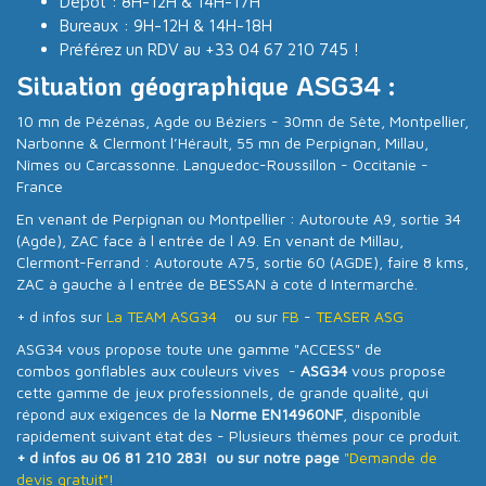
Dépot : 8H-12H & 14H-17H
Bureaux : 9H-12H & 14H-18H
Préférez un RDV au +33 04 67 210 745 !
Situation géographique ASG34 :
10 mn de Pézénas, Agde ou Béziers - 30mn de Sète, Montpellier,
Narbonne & Clermont l’Hérault, 55 mn de Perpignan, Millau,
Nîmes ou Carcassonne. Languedoc-Roussillon - Occitanie -
France
En venant de Perpignan ou Montpellier : Autoroute A9, sortie 34
(Agde), ZAC face à l entrée de l A9. En venant de Millau,
Clermont-Ferrand : Autoroute A75, sortie 60 (AGDE), faire 8 kms,
ZAC à gauche à l entrée de BESSAN à coté d Intermarché.
+ d infos sur
La TEAM ASG34
ou sur
FB
-
TEASER ASG
ASG34 vous propose toute une gamme "ACCESS" de
combos gonflables aux couleurs vives -
ASG34
vous propose
cette gamme de jeux professionnels, de grande qualité, qui
répond aux exigences de la
Norme EN14960NF
, disponible
rapidement suivant état des - Plusieurs thèmes pour ce produit.
+ d infos au 06 81 210 283! ou sur notre page
"Demande de
devis gratuit"!