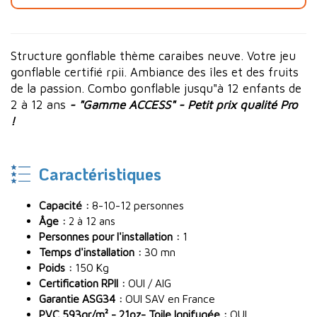
Structure gonflable thème caraibes neuve. Votre jeu
gonflable certifié rpii. Ambiance des îles et des fruits
de la passion. Combo gonflable jusqu"à 12 enfants de
2 à 12 ans
- "Gamme ACCESS" - Petit prix qualité Pro
!
Caractéristiques
Capacité :
8-10-12 personnes
Âge :
2 à 12 ans
Personnes pour l'installation :
1
Temps d'installation :
30 mn
Poids :
150 Kg
Certification RPII :
OUI / AIG
Garantie ASG34 :
OUI SAV en France
PVC 593gr/m² - 21oz- Toile Ignifugée :
OUI