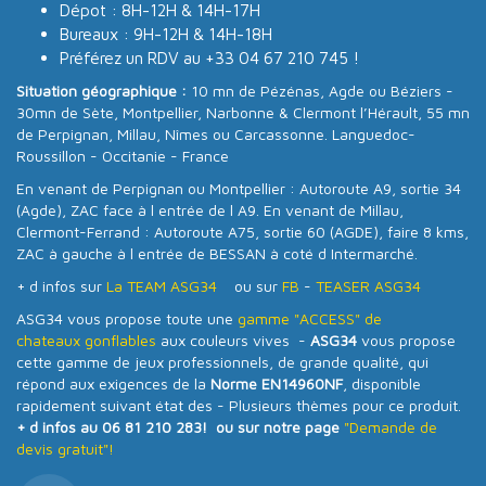
Dépot : 8H-12H & 14H-17H
Bureaux : 9H-12H & 14H-18H
Préférez un RDV au +33 04 67 210 745 !
Situation géographique :
10 mn de Pézénas, Agde ou Béziers -
30mn de Sète, Montpellier, Narbonne & Clermont l’Hérault, 55 mn
de Perpignan, Millau, Nîmes ou Carcassonne. Languedoc-
Roussillon - Occitanie - France
En venant de Perpignan ou Montpellier : Autoroute A9, sortie 34
(Agde), ZAC face à l entrée de l A9. En venant de Millau,
Clermont-Ferrand : Autoroute A75, sortie 60 (AGDE), faire 8 kms,
ZAC à gauche à l entrée de BESSAN à coté d Intermarché.
+ d infos sur
La TEAM ASG34
ou sur
FB
-
TEASER ASG34
ASG34 vous propose toute une
gamme "ACCESS" de
chateaux gonflables
aux couleurs vives -
ASG34
vous propose
cette gamme de jeux professionnels, de grande qualité, qui
répond aux exigences de la
Norme EN14960NF
, disponible
rapidement suivant état des - Plusieurs thèmes pour ce produit.
+ d infos au 06 81 210 283! ou sur notre page
"Demande de
devis gratuit"!