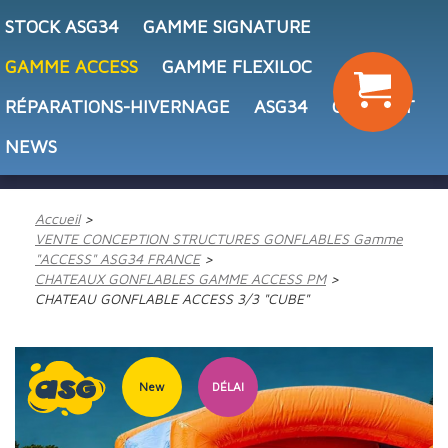
STOCK ASG34
GAMME SIGNATURE
GAMME ACCESS
GAMME FLEXILOC
RÉPARATIONS-HIVERNAGE
ASG34
CONTACT
NEWS
Accueil
VENTE CONCEPTION STRUCTURES GONFLABLES Gamme
"ACCESS" ASG34 FRANCE
CHATEAUX GONFLABLES GAMME ACCESS PM
CHATEAU GONFLABLE ACCESS 3/3 "CUBE"
New
DÉLAI