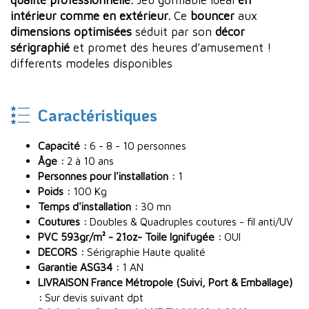
qualité professionnelle.
Jeu gonflable idéal
en
intérieur comme en extérieur.
Ce
bouncer
aux
dimensions optimisées
séduit par son
décor
sérigraphié
et promet des heures d’amusement !
differents modeles disponibles
Caractéristiques
Capacité :
6 - 8 - 10 personnes
Âge :
2 à 10 ans
Personnes pour l'installation :
1
Poids :
100 Kg
Temps d'installation :
30 mn
Coutures :
Doubles & Quadruples coutures - fil anti/UV
PVC 593gr/m² - 21oz- Toile Ignifugée :
OUI
DECORS :
Sérigraphie Haute qualité
Garantie ASG34 :
1 AN
LIVRAISON France Métropole (Suivi, Port & Emballage)
:
Sur devis suivant dpt