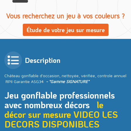
Vous recherchez un jeu à vos couleurs ?
Étude de votre jeu sur mesure
Description
Château gonflable d'occasion, nettoyée, vérifiée, controle annuel
RPII Garantie ASG34
- "Gamme SIGNATURE"
Jeu gonflable professionnels
avec nombreux décors
le
décor sur mesure VIDEO
LES
DECORS DISPONIBLES