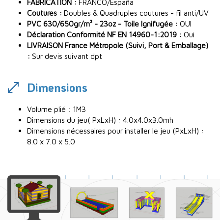
FABRICATION :
FRANCO/España
Coutures :
Doubles & Quadruples coutures - fil anti/UV
PVC 630/650gr/m² - 23oz - Toile Ignifugée :
OUI
Déclaration Conformité NF EN 14960-1:2019 :
Oui
LIVRAISON France Métropole (Suivi, Port & Emballage)
:
Sur devis suivant dpt
Dimensions
Volume plié : 1M3
Dimensions du jeu( PxLxH) : 4.0x4.0x3.0mh
Dimensions nécessaires pour installer le jeu (PxLxH) :
8.0 x 7.0 x 5.0