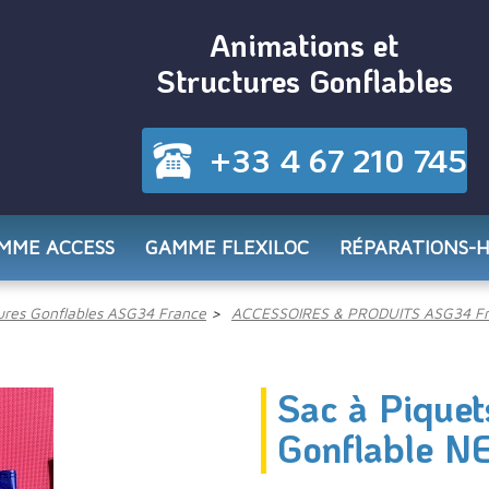
Animations et
Structures Gonflables
+33 4 67 210 745
MME ACCESS
GAMME FLEXILOC
RÉPARATIONS-
res Gonflables ASG34 France
ACCESSOIRES & PRODUITS ASG34 F
Sac à Piquet
Gonflable N