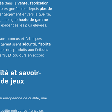
sée
dans la
vente, fabrication,
tures gonflables depuis
plus de
 engagement envers la qualité,
E
, une ligne
haute de gamme
 exigences les plus élevées.
sont conçus et fabriqués
garantissant
sécurité, fiabilité
ser des produits aux
finitions
sifs, Et toujours en accord
é et savoir-
 de jeux
n européenne de qualité, une
etite entreprise française,