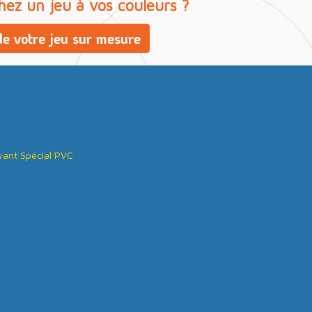
hez un jeu à vos couleurs ?
e votre jeu sur mesure
ant Spécial PVC