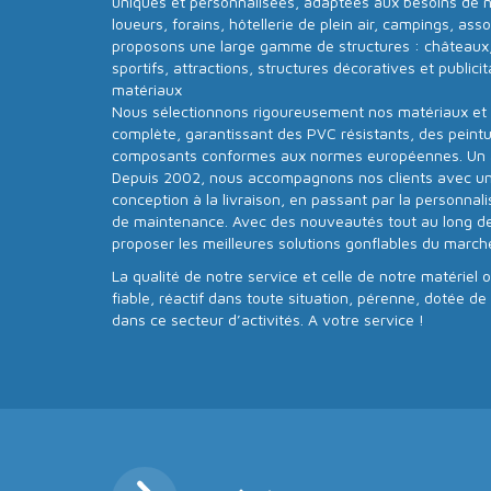
uniques et personnalisées, adaptées aux besoins de nos
loueurs, forains, hôtellerie de plein air, campings, ass
proposons une large gamme de structures : châteaux,
sportifs, attractions, structures décoratives et publicit
matériaux
Nous sélectionnons rigoureusement nos matériaux et 
complète, garantissant des PVC résistants, des peintur
composants conformes aux normes européennes. U
Depuis 2002, nous accompagnons nos clients avec un se
conception à la livraison, en passant par la personnalisa
de maintenance. Avec des nouveautés tout au long d
proposer les meilleures solutions gonflables du march
La qualité de notre service et celle de notre matériel 
fiable, réactif dans toute situation, pérenne, dotée d
dans ce secteur d’activités. A votre service !