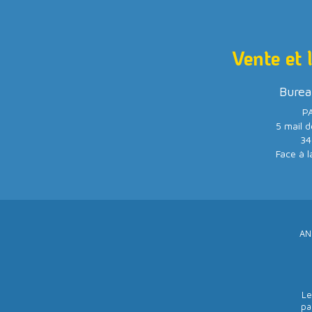
Vente et 
Burea
PA
5 mail d
34
Face à l
AN
Le
pa