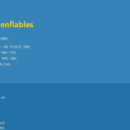
gonflables
ires :
m: 06 13 810 280
/ 14h-17h
/ 14h-18h
4.com
 en
ent
té.