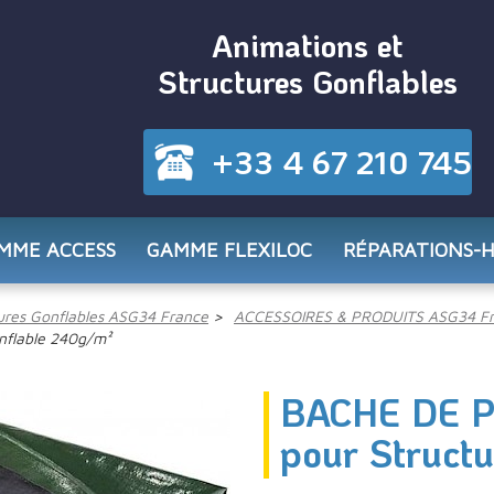
Animations et
Structures Gonflables
+33 4 67 210 745
MME ACCESS
GAMME FLEXILOC
RÉPARATIONS-
res Gonflables ASG34 France
ACCESSOIRES & PRODUITS ASG34 F
nflable 240g/m²
BACHE DE P
pour Struct