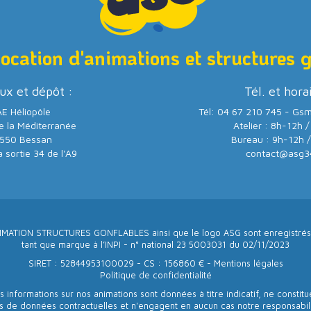
location d'animations et structures 
ux et dépôt :
Tél. et hora
E Héliopôle
Tél: 04 67 210 745 - Gs
e la Méditerranée
Atelier : 8h-12h 
550 Bessan
Bureau : 9h-12h 
a sortie 34 de l'A9
contact@asg3
IMATION STRUCTURES GONFLABLES ainsi que le logo ASG sont enregistrés
tant que marque à l’INPI - n° national 23 5003031 du 02/11/2023
SIRET : 52844953100029 - CS : 156860 € -
Mentions légales
Politique de confidentialité
s informations sur nos animations sont données à titre indicatif, ne constitu
s de données contractuelles et n'engagent en aucun cas notre responsabili