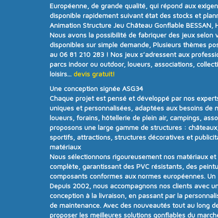
Européenne, de grande qualité, qui répond aux exige
disponible rapidement suivant état des stocks et plan
Animation Structure Jeu Château Gonflable BESSAN, Hé
Nous avons la possibilité de fabriquer des jeux selon 
disponibles sur simple demande, Plusieurs thèmes poss
au 06 81 210 283 !
Nos jeux s’adressent aux professi
parcs indoor ou outdoor, loueurs, associations, collecti
loisirs...
devis gratuit!
Une conception signée ASG34
Chaque projet est pensé et développé par nos experts
uniques et personnalisées
, adaptées aux besoins de n
loueurs, forains, hôtellerie de plein air, campings, ass
proposons une
large gamme de structures
:
châteaux,
sportifs, attractions, structures décoratives et publicit
matériaux
Nous sélectionnons rigoureusement nos matériaux e
complète
, garantissant des PVC résistants, des peintu
composants conformes aux
normes européennes.
Un
Depuis
2002
, nous accompagnons nos clients avec u
conception à la livraison, en passant par la personnalisa
de maintenance. Avec
des nouveautés tout au long d
proposer
les meilleures solutions gonflables du march