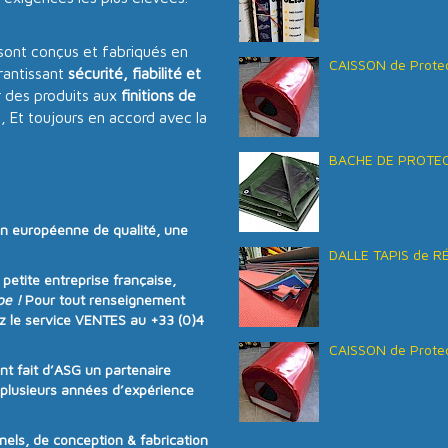
sont conçus et fabriqués en
CAISSON de Protec
antissant
sécurité, fiabilité et
 des produits aux
finitions de
s, Et toujours en accord avec la
BACHE DE PROTECT
on européenne de qualité
, une
DALLE TAPIS de R
e
petite entreprise française
,
pe !
Pour tout renseignement
z le service VENTES au
+33 (0)4
CAISSON de Protec
ont fait d’ASG un partenaire
e plusieurs années d’expérience
ls, de conception & fabrication