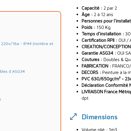
Capacité :
2 par 2
Âge :
2 à 12 ans
Personnes pour l'installat
Poids :
150 Kg
Temps d'installation :
30
Certification RPII :
OUI / 
20v/16a - IP44 (nombre et
CREATION/CONCEPTION
Garantie ASG34 :
OUI SA
Coutures :
Doubles & Quad
FABRICATION :
FRANCO/
ables d ASG34
DECORS :
Peinture à la 
PVC 630/650gr/m² - 23oz
Déclaration Conformité 
LIVRAISON France Métropo
dpt
m
Dimensions
Volume plié : 1m3