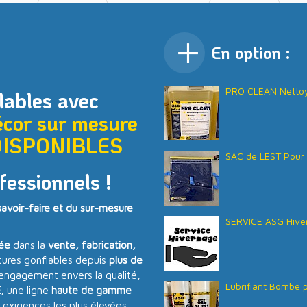
En option :
PRO CLEAN Nettoy
ables avec
écor sur mesure
DISPONIBLES
SAC de LEST Pour 
fessionnels !
voir-faire et du sur-mesure
SERVICE ASG Hive
sée
dans la
vente, fabrication,
tures gonflables depuis
plus de
 engagement envers la qualité,
Lubrifiant Bombe p
E
, une ligne
haute de gamme
 exigences les plus élevées.