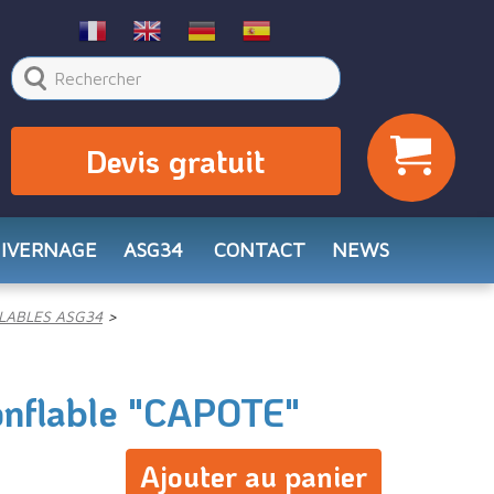
Devis gratuit
HIVERNAGE
ASG34
CONTACT
NEWS
LABLES ASG34
nflable "CAPOTE"
Ajouter au panier