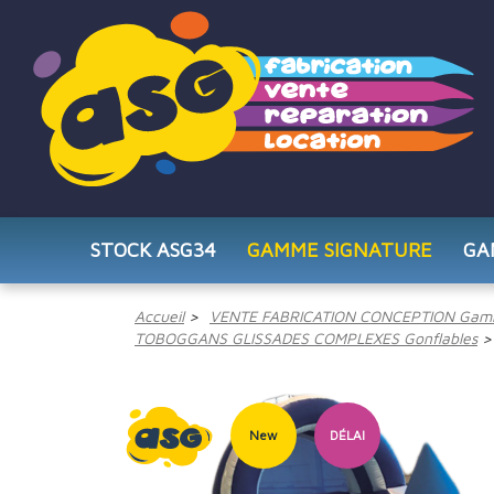
STOCK ASG34
GAMME SIGNATURE
GA
Accueil
VENTE FABRICATION CONCEPTION Gam
TOBOGGANS GLISSADES COMPLEXES Gonflables
New
DÉLAI