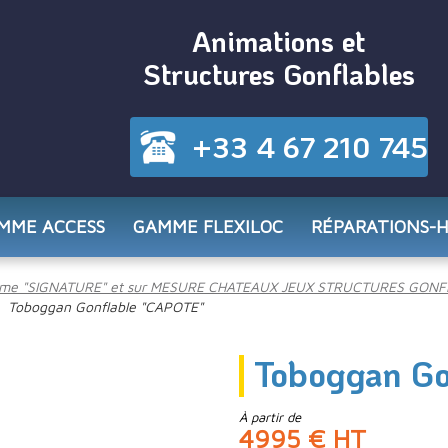
Animations et
Structures Gonflables
+33 4 67 210 745
MME ACCESS
GAMME FLEXILOC
RÉPARATIONS-
me "SIGNATURE" et sur MESURE CHATEAUX JEUX STRUCTURES GONF
Toboggan Gonflable "CAPOTE"
Toboggan Go
À partir de
4995 € HT