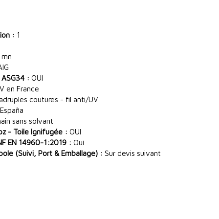
ion :
1
 mn
AIG
 ASG34 :
OUI
V en France
ruples coutures - fil anti/UV
España
main sans solvant
 - Toile Ignifugée :
OUI
NF EN 14960-1:2019 :
Oui
le (Suivi, Port & Emballage) :
Sur devis suivant