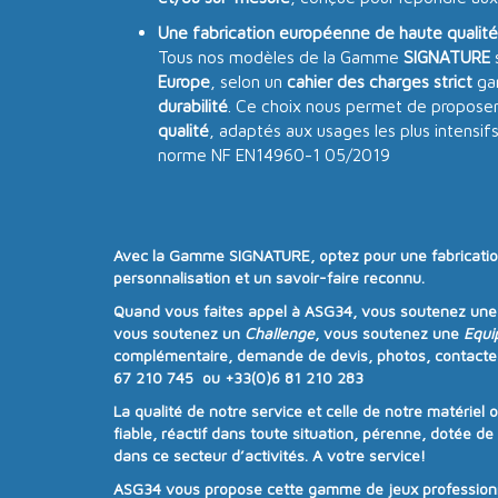
Une fabrication européenne de haute qualité
Tous nos modèles de la Gamme
SIGNATURE
Europe
, selon un
cahier des charges strict
gar
durabilité
. Ce choix nous permet de proposer
qualité
, adaptés aux usages les plus intensif
norme NF EN14960-1 05/2019
Avec la
Gamme SIGNATURE
, optez pour une
fabricati
personnalisation
et un
savoir-faire reconnu
.
Quand vous faites appel à
ASG34
, vous soutenez un
vous soutenez un
Challenge
, vous soutenez une
Equi
complémentaire, demande de devis, photos, contacte
67 210 745 ou +33(0)6 81 210 283
La qualité de notre service et celle de notre matériel 
fiable, réactif dans toute situation, pérenne, dotée d
dans ce secteur d’activités. A votre service!
ASG34
vous propose cette gamme de jeux professionne