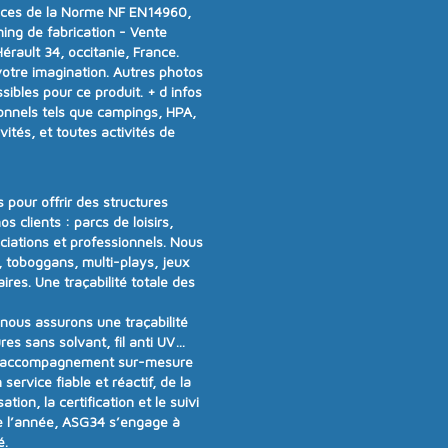
nces de la
Norme NF EN14960
,
ning de fabrication - Vente
rault 34, occitanie, France.
votre imagination. Autres photos
ibles pour ce produit.
+ d infos
onnels tels que campings, HPA,
vités, et toutes activités de
 pour offrir
des structures
os clients :
parcs de loisirs,
ociations et professionnels
. Nous
 toboggans, multi-plays, jeux
aires
.
Une traçabilité totale des
t nous assurons
une traçabilité
res sans solvant, fil anti UV…
 accompagnement sur-mesure
n
service fiable et réactif
, de la
tion, la certification et le suivi
e l’année
, ASG34 s’engage à
é
.