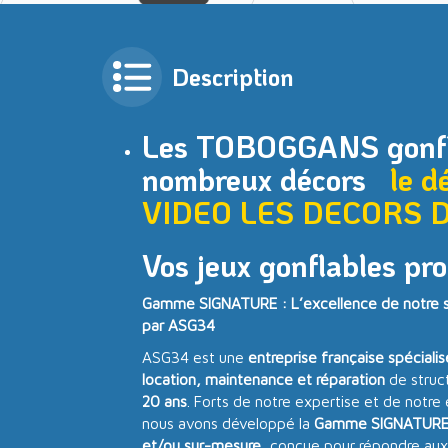
Description
Les TOBOGGANS gonfl
nombreux décors
le d
VIDEO
LES DECORS 
Vos jeux gonflables pro
Gamme SIGNATURE : L’excellence de notre sa
par ASG34
ASG34 est une
entreprise française spéciali
location, maintenance et réparation
de struc
20 ans
. Forts de notre expertise et de notre
nous avons développé la
Gamme SIGNATUR
et/ou sur-mesure
, conçue pour répondre aux