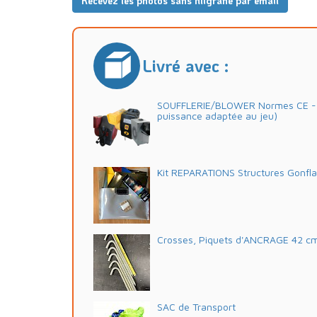
Recevez les photos sans filigrane par email
Livré avec :
SOUFFLERIE/BLOWER Normes CE - 2
puissance adaptée au jeu)
Kit REPARATIONS Structures Gonfl
Crosses, Piquets d'ANCRAGE 42 c
SAC de Transport