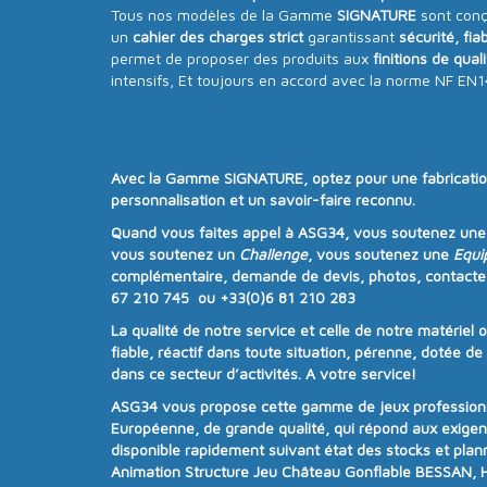
Tous nos modèles de la Gamme
SIGNATURE
sont conç
un
cahier des charges strict
garantissant
sécurité, fiab
permet de proposer des produits aux
finitions de qual
intensifs, Et toujours en accord avec la norme NF E
Avec la
Gamme SIGNATURE
, optez pour une
fabricati
personnalisation
et un
savoir-faire reconnu
.
Quand vous faites appel à
ASG34
, vous soutenez un
vous soutenez un
Challenge
, vous soutenez une
Equi
complémentaire, demande de devis, photos, contacte
67 210 745 ou +33(0)6 81 210 283
La qualité de notre service et celle de notre matériel 
fiable, réactif dans toute situation, pérenne, dotée d
dans ce secteur d’activités. A votre service!
ASG34
vous propose cette gamme de jeux professionne
Européenne, de grande qualité, qui répond aux exige
disponible rapidement suivant état des stocks et plan
Animation Structure Jeu Château Gonflable BESSAN, Hé