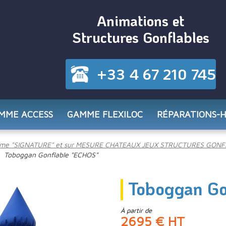
Animations et
Structures Gonflables
+33 4 67 210 745
MME ACCESS
GAMME FLEXILOC
RÉPARATIONS-
me "SIGNATURE" et sur MESURE CHATEAUX JEUX STRUCTURES GONF
Toboggan Gonflable "ECHOS"
Toboggan Go
À partir de
2695 € HT