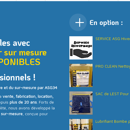
En option :
SERVICE ASG Hive
es avec
r sur mesure
PONIBLES
PRO CLEAN Nettoy
sionnels !
re et du sur-mesure par ASG34
SAC de LEST Pour 
la
vente, fabrication, location,
epuis
plus de 20 ans
. Forts de
lité, nous avons développé la
 sur-mesure
, conçue pour
Lubrifiant Bombe p