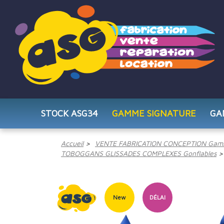
STOCK ASG34
GAMME SIGNATURE
GA
Accueil
VENTE FABRICATION CONCEPTION Gam
TOBOGGANS GLISSADES COMPLEXES Gonflables
New
DÉLAI