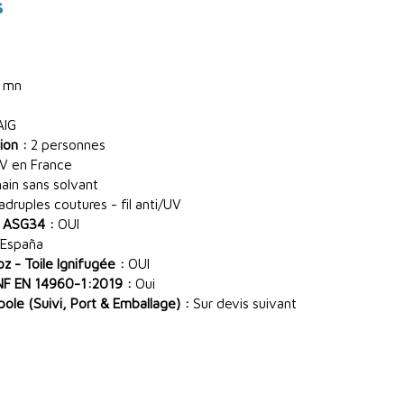
s
 mn
AIG
ion :
2 personnes
V en France
main sans solvant
ruples coutures - fil anti/UV
 ASG34 :
OUI
España
 - Toile Ignifugée :
OUI
NF EN 14960-1:2019 :
Oui
le (Suivi, Port & Emballage) :
Sur devis suivant