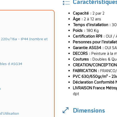
Caractéristique
Capacité :
2 par 2
Âge :
2 à 12 ans
Temps d'installation :
30
Poids :
180 Kg
Certification RPII :
OUI / 
20v/16a - IP44 (nombre et
Personnes pour l'installat
Garantie ASG34 :
OUI SA
DECORS :
Peinture à la 
Coutures :
Doubles & Quad
ables d ASG34
CREATION/CONCEPTION
FABRICATION :
FRANCO/
PVC 630/650gr/m² - 23oz
Déclaration Conformité 
LIVRAISON France Métropo
m
dpt
Dimensions
Utilisation