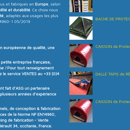
us et fabriqués en
Europe
, selon
ilité et durabilité
. Ce choix nous
ité
, adaptés aux usages les plus
BACHE DE PROTECT
N14960-1 05/2019
CAISSON de Protec
on européenne de qualité
, une
e
petite entreprise française
,
pe !
Pour tout renseignement
z le service VENTES au
+33 (0)4
DALLE TAPIS de R
ont fait d’ASG un partenaire
e plusieurs années d’expérience
CAISSON de Protec
ls, de conception & fabrication
nces de la
Norme NF EN14960
,
ning de fabrication - Vente
rault 34, occitanie, France.