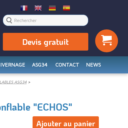
Devis gratuit
HIVERNAGE
ASG34
CONTACT
NEWS
LABLES ASG34
nflable "ECHOS"
Ajouter au panier