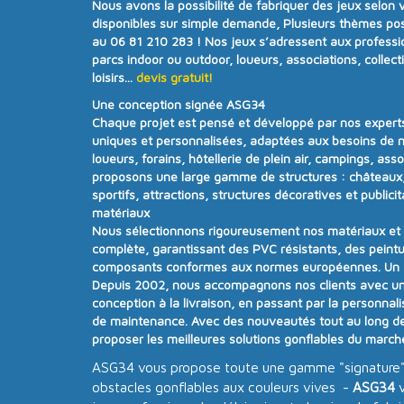
Nous avons la possibilité de fabriquer des jeux selon 
disponibles sur simple demande, Plusieurs thèmes poss
au 06 81 210 283 !
Nos jeux s’adressent aux professi
parcs indoor ou outdoor, loueurs, associations, collecti
loisirs...
devis gratuit!
Une conception signée ASG34
Chaque projet est pensé et développé par nos experts
uniques et personnalisées
, adaptées aux besoins de n
loueurs, forains, hôtellerie de plein air, campings, ass
proposons une
large gamme de structures
:
châteaux,
sportifs, attractions, structures décoratives et publicit
matériaux
Nous sélectionnons rigoureusement nos matériaux e
complète
, garantissant des PVC résistants, des peintu
composants conformes aux
normes européennes.
Un
Depuis
2002
, nous accompagnons nos clients avec u
conception à la livraison, en passant par la personnalisa
de maintenance. Avec
des nouveautés tout au long d
proposer
les meilleures solutions gonflables du march
ASG34 vous propose toute une gamme "signature
obstacles gonflables aux couleurs vives -
ASG34
v