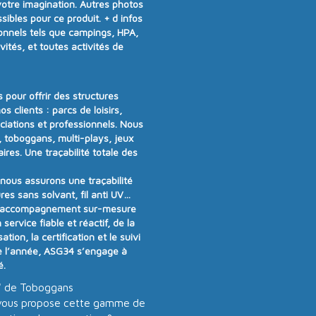
votre imagination. Autres photos
ibles pour ce produit.
+ d infos
onnels tels que campings, HPA,
vités, et toutes activités de
 pour offrir
des structures
os clients :
parcs de loisirs,
ociations et professionnels
. Nous
 toboggans, multi-plays, jeux
aires
.
Une traçabilité totale des
t nous assurons
une traçabilité
res sans solvant, fil anti UV…
 accompagnement sur-mesure
n
service fiable et réactif
, de la
tion, la certification et le suivi
e l’année
, ASG34 s’engage à
é
.
" de Toboggans
ous propose cette gamme de