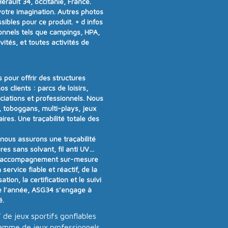
rault 34, occitanie, France.
votre imagination. Autres photos
ibles pour ce produit.
+ d infos
onnels tels que campings, HPA,
vités, et toutes activités de
 pour offrir
des structures
os clients :
parcs de loisirs,
ociations et professionnels
. Nous
 toboggans, multi-plays, jeux
aires
.
Une traçabilité totale des
t nous assurons
une traçabilité
res sans solvant, fil anti UV…
 accompagnement sur-mesure
n
service fiable et réactif
, de la
tion, la certification et le suivi
e l’année
, ASG34 s’engage à
é
.
de jeux sportifs gonflables
amme de jeux professionnels,