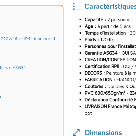
Caractéristique
Capacité :
2 personnes
Âge :
à partir de 5 ans
Temps d'installation :
30
20v/16a - IP44 (nombre et
Poids :
120 Kg
Personnes pour l'installat
Garantie ASG34 :
OUI SA
CREATION/CONCEPTION
Certification RPII :
OUI / 
ables d ASG34
DECORS :
Peinture à la 
FABRICATION :
FRANCO/
Coutures :
Doubles & Quad
PVC 630/650gr/m² - 23oz
m
Déclaration Conformité 
LIVRAISON France Métropo
dpt
Dimensions