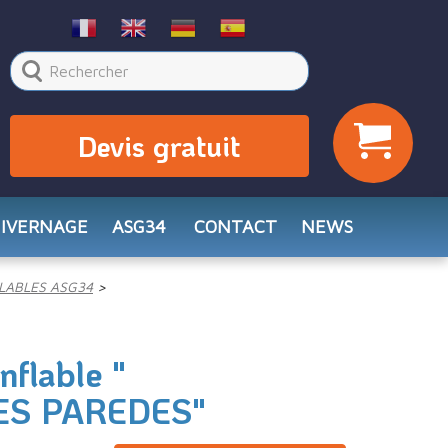
Devis gratuit
HIVERNAGE
ASG34
CONTACT
NEWS
LABLES ASG34
nflable "
ES PAREDES"