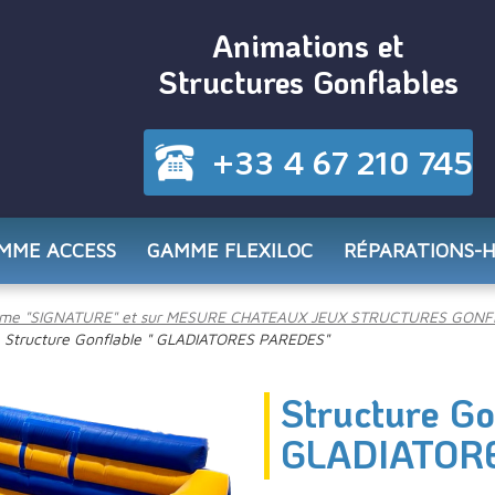
Animations et
Structures Gonflables
+33 4 67 210 745
MME ACCESS
GAMME FLEXILOC
RÉPARATIONS-
me "SIGNATURE" et sur MESURE CHATEAUX JEUX STRUCTURES GONF
Structure Gonflable " GLADIATORES PAREDES"
Structure Go
GLADIATOR