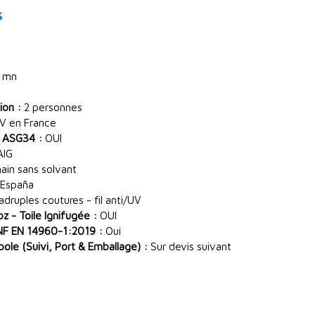
s
 mn
ion :
2 personnes
V en France
 ASG34 :
OUI
AIG
main sans solvant
España
ruples coutures - fil anti/UV
 - Toile Ignifugée :
OUI
NF EN 14960-1:2019 :
Oui
le (Suivi, Port & Emballage) :
Sur devis suivant