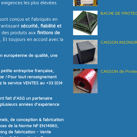
 exigences les plus élevées.
BACHE DE PROTECT
sont conçus et fabriqués en
antissant
sécurité, fiabilité et
 des produits aux
finitions de
s, Et toujours en accord avec la
CAISSON INSONORI
on européenne de qualité
, une
e
petite entreprise française
,
CAISSON de Protec
pe !
Pour tout renseignement
z le service VENTES au
+33 (0)4
ont fait d’ASG un partenaire
e plusieurs années d’expérience
ls, de conception & fabrication
nces de la
Norme NF EN14960
,
ning de fabrication - Vente