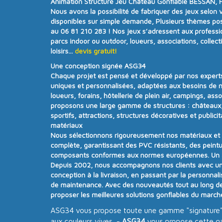
Animation Structure Jeu Château Gonflable BESSAN, Hé
Nous avons la possibilité de fabriquer des jeux selon 
disponibles sur simple demande, Plusieurs thèmes poss
au 06 81 210 283 !
Nos jeux s’adressent aux professi
parcs indoor ou outdoor, loueurs, associations, collecti
loisirs...
devis gratuit!
Une conception signée ASG34
Chaque projet est pensé et développé par nos experts
uniques et personnalisées
, adaptées aux besoins de n
loueurs, forains, hôtellerie de plein air, campings, ass
proposons une
large gamme de structures
:
châteaux,
sportifs, attractions, structures décoratives et publicit
matériaux
Nous sélectionnons rigoureusement nos matériaux e
complète
, garantissant des PVC résistants, des peintu
composants conformes aux
normes européennes.
Un
Depuis
2002
, nous accompagnons nos clients avec u
conception à la livraison, en passant par la personnalisa
de maintenance. Avec
des nouveautés tout au long d
proposer
les meilleures solutions gonflables du march
ASG34 vous propose toute une gamme "signature" 
aux couleurs vives -
ASG34
vous propose cette g