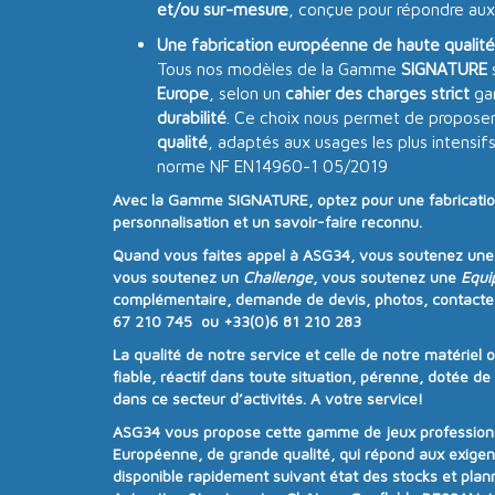
et/ou sur-mesure
, conçue pour répondre aux
Une fabrication européenne de haute qualité
Tous nos modèles de la Gamme
SIGNATURE
Europe
, selon un
cahier des charges strict
gar
durabilité
. Ce choix nous permet de proposer
qualité
, adaptés aux usages les plus intensif
norme NF EN14960-1 05/2019
Avec la
Gamme SIGNATURE
, optez pour une
fabricati
personnalisation
et un
savoir-faire reconnu
.
Quand vous faites appel à
ASG34
, vous soutenez un
vous soutenez un
Challenge
, vous soutenez une
Equi
complémentaire, demande de devis, photos, contacte
67 210 745 ou +33(0)6 81 210 283
La qualité de notre service et celle de notre matériel 
fiable, réactif dans toute situation, pérenne, dotée d
dans ce secteur d’activités. A votre service!
ASG34
vous propose cette gamme de jeux professionne
Européenne, de grande qualité, qui répond aux exige
disponible rapidement suivant état des stocks et plan