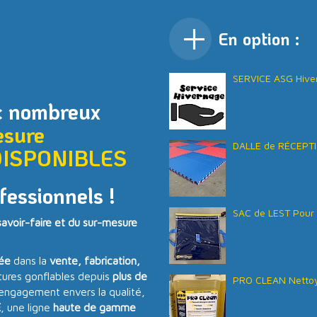
En option :
SERVICE ASG Hive
c nombreux
esure
DALLE de RÉCEPTI
DISPONIBLES
fessionnels !
SAC de LEST Pour 
voir-faire et du sur-mesure
sée
dans la
vente, fabrication,
tures gonflables depuis
plus de
PRO CLEAN Nettoy
 engagement envers la qualité,
E
, une ligne
haute de gamme