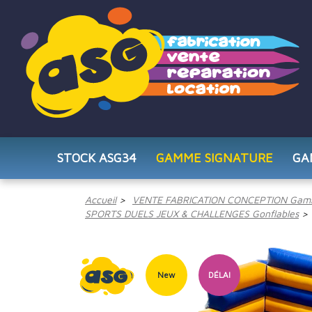
STOCK ASG34
GAMME SIGNATURE
GA
Accueil
VENTE FABRICATION CONCEPTION Gam
SPORTS DUELS JEUX & CHALLENGES Gonflables
New
DÉLAI