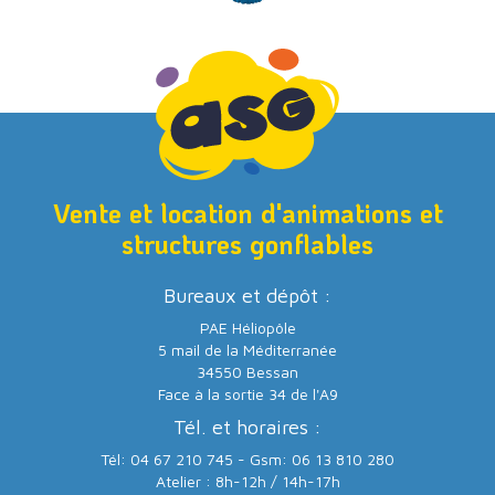
Vente et location d'animations et
structures gonflables
Bureaux et dépôt :
PAE Héliopôle
5 mail de la Méditerranée
34550 Bessan
Face à la sortie 34 de l'A9
Tél. et horaires :
Tél: 04 67 210 745 - Gsm: 06 13 810 280
Atelier : 8h-12h / 14h-17h