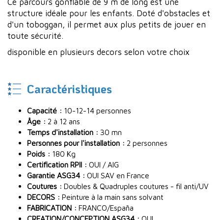
Ce parcours gonflable de 9 m de long est une
structure idéale pour les enfants. Doté d'obstacles et
d'un toboggan, il permet aux plus petits de jouer en
toute sécurité.
disponible en plusieurs decors selon votre choix
Caractéristiques
Capacité :
10-12-14 personnes
Âge :
2 à 12 ans
Temps d'installation :
30 mn
Personnes pour l'installation :
2 personnes
Poids :
180 Kg
Certification RPII :
OUI / AIG
Garantie ASG34 :
OUI SAV en France
Coutures :
Doubles & Quadruples coutures - fil anti/UV
DECORS :
Peinture à la main sans solvant
FABRICATION :
FRANCO/España
CREATION/CONCEPTION ASG34 :
OUI