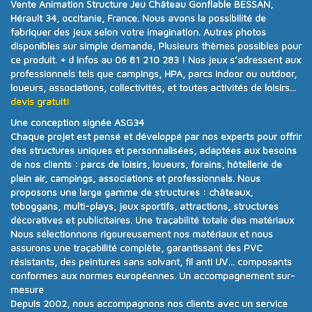
Vente Animation Structure Jeu Château Gonflable BESSAN,
Hérault 34, occitanie, France. Nous avons la possibilité de
fabriquer des jeux selon votre imagination. Autres photos
disponibles sur simple demande, Plusieurs thèmes possibles pour
ce produit.
+ d infos au 06 81 210 283 !
Nos jeux s’adressent aux
professionnels tels que campings, HPA, parcs indoor ou outdoor,
loueurs, associations, collectivités, et toutes activités de loisirs...
devis gratuit!
Une conception signée ASG34
Chaque projet est pensé et développé par nos experts pour offrir
des structures uniques et personnalisées
, adaptées aux besoins
de nos clients :
parcs de loisirs, loueurs, forains, hôtellerie de
plein air, campings, associations et professionnels
. Nous
proposons une
large gamme de structures
:
châteaux,
toboggans, multi-plays, jeux sportifs, attractions, structures
décoratives et publicitaires
.
Une traçabilité totale des matériaux
Nous sélectionnons rigoureusement nos matériaux et nous
assurons
une traçabilité complète
, garantissant des PVC
résistants, des peintures sans solvant, fil anti UV… composants
conformes aux
normes européennes.
Un accompagnement sur-
mesure
Depuis
2002
, nous accompagnons nos clients avec un
service