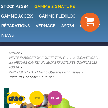
STOCK ASG34
GAMME SIGNATURE
GAMME ACCESS
GAMME FLEXILOC
RÉPARATIONS-HIVERNAGE
ASG34
CONTACT
NEWS
Accueil
VENTE FABRICATION CONCEPTION Gamme "SIGNATURE" et
sur MESURE CHATEAUX JEUX STRUCTURES GONFLABLES
ASG34
PARCOURS CHALLENGES Obstacles Gonflables
Parcours Gonflable "TIKY" 9M
New
DÉLAI