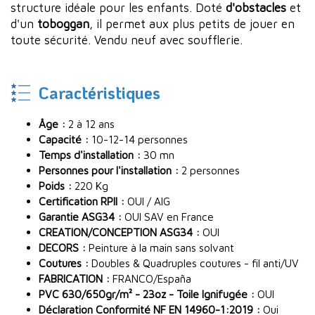
structure idéale pour les enfants. Doté
d'obstacles
et
d'un
toboggan
, il permet aux plus petits de jouer en
toute sécurité. Vendu neuf avec soufflerie.
Caractéristiques
Âge :
2 à 12 ans
Capacité :
10-12-14 personnes
Temps d'installation :
30 mn
Personnes pour l'installation :
2 personnes
Poids :
220 Kg
Certification RPII :
OUI / AIG
Garantie ASG34 :
OUI SAV en France
CREATION/CONCEPTION ASG34 :
OUI
DECORS :
Peinture à la main sans solvant
Coutures :
Doubles & Quadruples coutures - fil anti/UV
FABRICATION :
FRANCO/España
PVC 630/650gr/m² - 23oz - Toile Ignifugée :
OUI
Déclaration Conformité NF EN 14960-1:2019 :
Oui