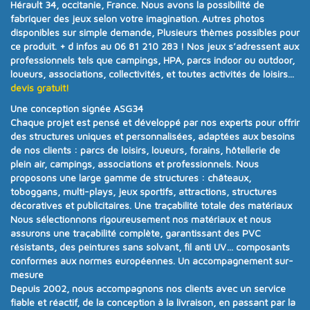
Hérault 34, occitanie, France. Nous avons la possibilité de
fabriquer des jeux selon votre imagination. Autres photos
disponibles sur simple demande, Plusieurs thèmes possibles pour
ce produit.
+ d infos au 06 81 210 283 !
Nos jeux s’adressent aux
professionnels tels que campings, HPA, parcs indoor ou outdoor,
loueurs, associations, collectivités, et toutes activités de loisirs...
devis gratuit!
Une conception signée ASG34
Chaque projet est pensé et développé par nos experts pour offrir
des structures uniques et personnalisées
, adaptées aux besoins
de nos clients :
parcs de loisirs, loueurs, forains, hôtellerie de
plein air, campings, associations et professionnels
. Nous
proposons une
large gamme de structures
:
châteaux,
toboggans, multi-plays, jeux sportifs, attractions, structures
décoratives et publicitaires
.
Une traçabilité totale des matériaux
Nous sélectionnons rigoureusement nos matériaux et nous
assurons
une traçabilité complète
, garantissant des PVC
résistants, des peintures sans solvant, fil anti UV… composants
conformes aux
normes européennes.
Un accompagnement sur-
mesure
Depuis
2002
, nous accompagnons nos clients avec un
service
fiable et réactif
, de la conception à la livraison, en passant par la