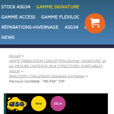
STOCK ASG34
GAMME SIGNATURE
GAMME ACCESS
GAMME FLEXILOC
RÉPARATIONS-HIVERNAGE
ASG34
CONTACT
NEWS
Accueil
VENTE FABRICATION CONCEPTION Gamme "SIGNATURE" et
sur MESURE CHATEAUX JEUX STRUCTURES GONFLABLES
ASG34
PARCOURS CHALLENGES Obstacles Gonflables
Parcours Gonflable " MILITAR" 12M
New
DÉLAI