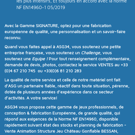
les plus intensifs, Et toujours en accord avec la norme
NF EN14960-1 05/2019
Avec la
Gamme SIGNATURE
, optez pour une
fabrication
européenne de qualité
, une
personnalisation
et un
savoir-faire
reconnu
.
Quand vous faites appel à
ASG34
, vous soutenez une
petite
entreprise française
, vous soutenez un
Challenge
, vous
soutenez une
Equipe !
Pour tout renseignement complémentaire,
demande de devis, photos, contactez le service VENTES au
+33
(0)4 67 210 745 ou +33(0)6 81 210 283
La qualité de notre service et celle de notre matériel ont fait
d’ASG un partenaire fiable, réactif dans toute situation, pérenne,
dotée de plusieurs années d’expérience dans ce secteur
d’activités. A votre service!
ASG34
vous propose cette gamme de jeux professionnels, de
conception & fabrication Européenne, de grande qualité, qui
répond aux exigences de la
Norme NF EN14960
, disponible
rapidement suivant état des stocks et planning de fabrication -
Vente Animation Structure Jeu Château Gonflable BESSAN,