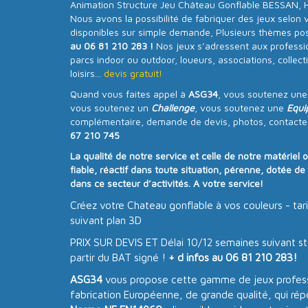
Animation Structure Jeu Château Gonflable BESSAN, Hé
Nous avons la possibilité de fabriquer des jeux selon 
disponibles sur simple demande, Plusieurs thèmes poss
au 06 81 210 283 !
Nos jeux s’adressent aux professi
parcs indoor ou outdoor, loueurs, associations, collecti
loisirs...
devis gratuit!
Quand vous faites appel à
ASG34
, vous soutenez un
vous soutenez un
Challenge
, vous soutenez une
Equi
complémentaire, demande de devis, photos, contacte
67 210 745
La qualité de notre service et celle de notre matériel 
fiable, réactif dans toute situation, pérenne, dotée d
dans ce secteur d’activités. A votre service!
Créez votre Chateau gonflable à vos couleurs - tari
suivant plan 3D
PRIX SUR DEVIS ET Délai 10/12 semaines suivant st
partir du BAT signé !
+ d infos au 06 81 210 283!
ASG34
vous propose cette gamme de jeux profess
fabrication Européenne, de grande qualité, qui ré