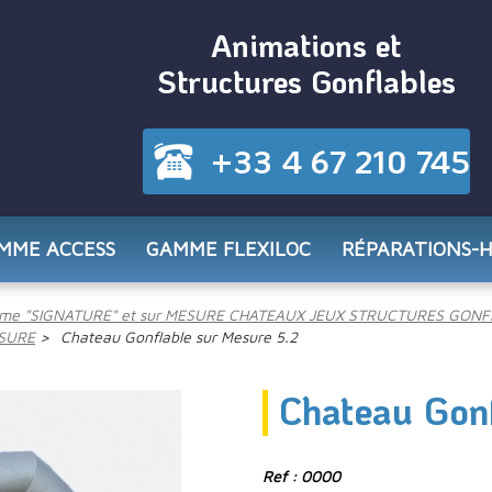
Animations et
Structures Gonflables
+33 4 67 210 745
MME ACCESS
GAMME FLEXILOC
RÉPARATIONS-
me "SIGNATURE" et sur MESURE CHATEAUX JEUX STRUCTURES GONF
ESURE
Chateau Gonflable sur Mesure 5.2
Chateau Gonf
Ref : 0000