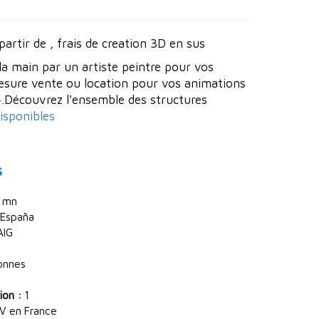
partir de , frais de creation 3D en sus
la main par un artiste peintre pour vos
esure vente ou location pour vos animations
Découvrez l'ensemble des structures
isponibles
s
 mn
España
AIG
onnes
ion :
1
V en France