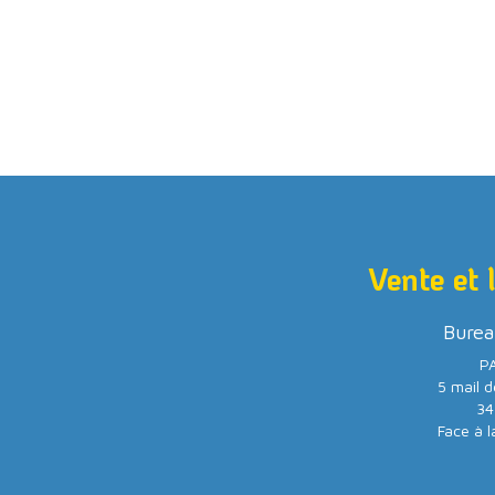
Vente et 
Burea
PA
5 mail d
34
Face à l