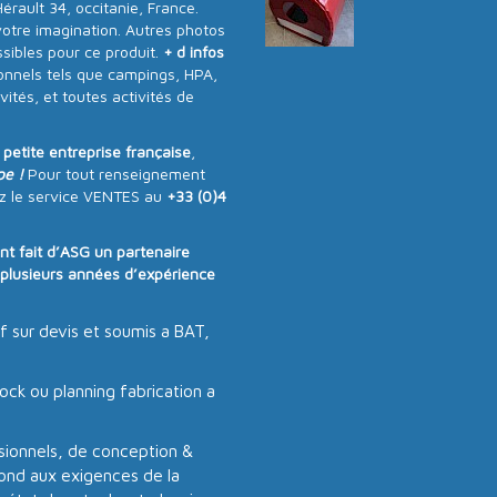
rault 34, occitanie, France.
votre imagination. Autres photos
ibles pour ce produit.
+ d infos
onnels tels que campings, HPA,
vités, et toutes activités de
e
petite entreprise française
,
pe !
Pour tout renseignement
z le service VENTES au
+33 (0)4
ont fait d’ASG un partenaire
e plusieurs années d’expérience
f sur devis et soumis a BAT,
ock ou planning fabrication a
ionnels, de conception &
pond aux exigences de la