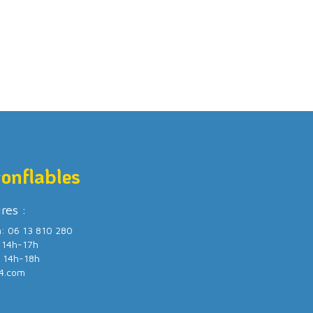
gonflables
ires :
m: 06 13 810 280
/ 14h-17h
/ 14h-18h
4.com