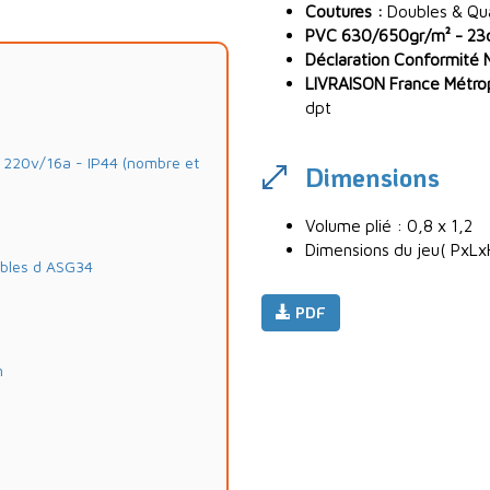
Coutures :
Doubles & Quad
PVC 630/650gr/m² - 23oz
Déclaration Conformité 
LIVRAISON France Métropo
dpt
20v/16a - IP44 (nombre et
Dimensions
Volume plié : 0,8 x 1,2
Dimensions du jeu( PxLx
ables d ASG34
PDF
m