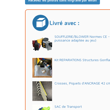
Recevez les photos sans filigrane par email
Livré avec :
SOUFFLERIE/BLOWER Normes CE - 2
puissance adaptée au jeu)
Kit REPARATIONS Structures Gonfl
Crosses, Piquets d'ANCRAGE 42 c
SAC de Transport