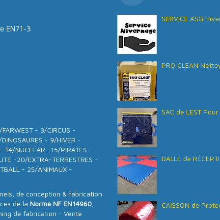
SERVICE ASG Hive
tre EN71-3
PRO CLEAN Nettoy
SAC de LEST Pour 
- 2/FARWEST - 3/CIRCUS -
/DINOSAURES - 9/HIVER -
 - 14/NUCLEAR -15/PIRATES -
DALLE de RÉCEPTI
AUTE -20/EXTRA-TERRESTRES -
TBALL - 25/ANIMAUX -
ls, de conception & fabrication
nces de la
Norme NF EN14960
,
CAISSON de Protec
ning de fabrication - Vente