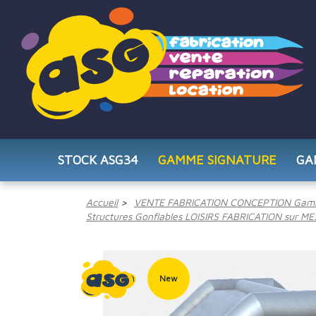
STOCK ASG34
GAMME SIGNATURE
GA
Accueil
VENTE FABRICATION CONCEPTION Gam
Structures Gonflables LOISIRS FABRICATION sur M
New