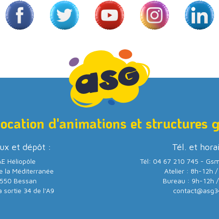
location d'animations et structures 
ux et dépôt :
Tél. et hora
E Héliopôle
Tél: 04 67 210 745 - Gs
e la Méditerranée
Atelier : 8h-12h 
550 Bessan
Bureau : 9h-12h 
a sortie 34 de l'A9
contact@asg3