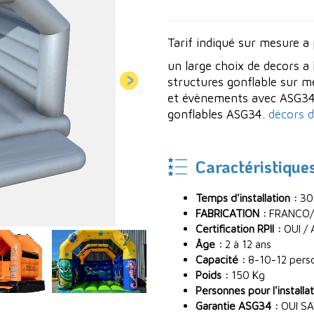
Tarif indiqué sur mesure a 
un large choix de decors a 
structures gonflable sur m
et évènements avec ASG34.
gonflables ASG34.
décors d
Caractéristique
Temps d'installation :
30
FABRICATION :
FRANCO/
Certification RPII :
OUI / 
Âge :
2 à 12 ans
Capacité :
8-10-12 pers
Poids :
150 Kg
Personnes pour l'installat
Garantie ASG34 :
OUI SA