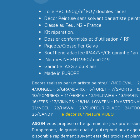
Toile PVC 650g/m² EU / doubles faces
Décor Peinture sans solvant par artiste pein
Classé au Feu: M2 - France
Kit réparation.
Dossier conformités et d’utilisation / RPII
Piquets/Crosse Fer Galva
Soufflerie adaptée IP44/NF/CE garantie 1an
Normes NF EN14960/mai2019
Garantie ASG 2 ou 3 ans
Made in EUROPE
Décors réalisés par un artiste peintre/ 1/MEDIEVAL 
4/JUNGLE - 5/GRANDPRIX - 6/FORET - 7/SPORTS - 8
10/POMPIERS - 11/FERME - 12/MILITAIRE - 13/MARIN
16/FEES -17/VIKINGS -18/HALLOWEEN -19/ASTRON
21/NOEL - 22/HAWAÏ - 23/SURFEUR-PLAGE - 24/FOO
26/CANDY
le décor sur mesure VIDEO
ASG34
vous propose cette gamme de jeux professionne
Européenne, de grande qualité, qui répond aux exige
disponible rapidement suivant état des stocks et plan