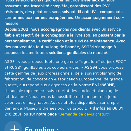
assurons
une traçabilité complète
, garantissant des PVC
résistants, des peintures sans solvant, fil anti UV… composants
conformes aux
normes européennes.
Un accompagnement sur-
mesure
Depuis
2002
, nous accompagnons nos clients avec un
service
fiable et réactif
, de la conception à la livraison, en passant par la
personnalisation, la certification et le suivi de maintenance. Avec
des nouveautés tout au long de l’année
, ASG34 s’engage à
proposer
les meilleures solutions gonflables du marché
.
ASG34 vous propose toute une gamme "signature" de jeux FOOT
et RUGBY gonflables aux couleurs vives -
ASG34
vous propose
cette gamme de jeux professionnels, délai suivant planning de
fabrication, de conception & fabrication Européenne, de grande
qualité, qui répond aux exigences de la
Norme EN14960NF
,
disponible rapidement suivant état des stocks et planning de
fabrication - Nous avons la possibilité de fabriquer des jeux
selon votre imagination. Autres photos disponibles sur simple
demande, Plusieurs thèmes pour ce produit.
+ d infos au 06 81
210 283! ou sur notre page
"Demande de devis gratuit"!
En option :