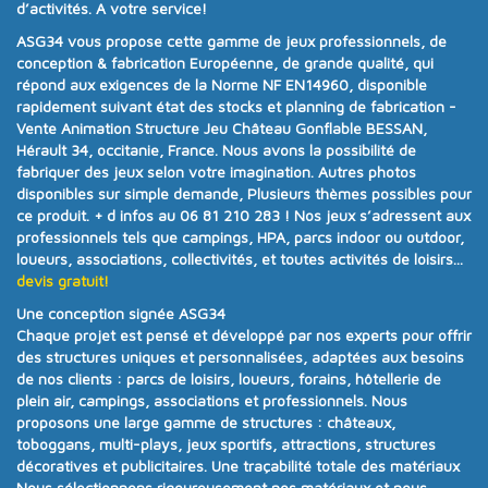
d’activités. A votre service!
ASG34
vous propose cette gamme de jeux professionnels, de
conception & fabrication Européenne, de grande qualité, qui
répond aux exigences de la
Norme NF EN14960
, disponible
rapidement suivant état des stocks et planning de fabrication -
Vente Animation Structure Jeu Château Gonflable BESSAN,
Hérault 34, occitanie, France. Nous avons la possibilité de
fabriquer des jeux selon votre imagination. Autres photos
disponibles sur simple demande, Plusieurs thèmes possibles pour
ce produit.
+ d infos au 06 81 210 283 !
Nos jeux s’adressent aux
professionnels tels que campings, HPA, parcs indoor ou outdoor,
loueurs, associations, collectivités, et toutes activités de loisirs...
devis gratuit!
Une conception signée ASG34
Chaque projet est pensé et développé par nos experts pour offrir
des structures uniques et personnalisées
, adaptées aux besoins
de nos clients :
parcs de loisirs, loueurs, forains, hôtellerie de
plein air, campings, associations et professionnels
. Nous
proposons une
large gamme de structures
:
châteaux,
toboggans, multi-plays, jeux sportifs, attractions, structures
décoratives et publicitaires
.
Une traçabilité totale des matériaux
Nous sélectionnons rigoureusement nos matériaux et nous