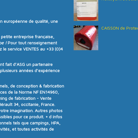
on européenne de qualité
, une
CAISSON de Protec
e
petite entreprise française
,
pe !
Pour tout renseignement
z le service VENTES au
+33 (0)4
ont fait d’ASG un partenaire
e plusieurs années d’expérience
ls, de conception & fabrication
nces de la
Norme NF EN14960
,
ning de fabrication - Vente
rault 34, occitanie, France.
votre imagination. Autres photos
ibles pour ce produit.
+ d infos
onnels tels que campings, HPA,
vités, et toutes activités de