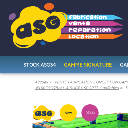
STOCK ASG34
GAMME SIGNATURE
GA
Accueil
VENTE FABRICATION CONCEPTION Gam
JEUX FOOTBALL & RUGBY SPORTS Gonflables
S
New
DÉLAI