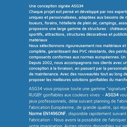
Une conception signée ASG34
Chaque projet est pensé et développé par nos experts
uniques et personnalisées
, adaptées aux besoins de n
loueurs, forains, hôtellerie de plein air, campings, ass
proposons une
large gamme de structures
:
châteaux,
sportifs, attractions, structures décoratives et publicit
matériaux
Nous sélectionnons rigoureusement nos matériaux e
complète
, garantissant des PVC résistants, des peintu
composants conformes aux
normes européennes.
Un
Depuis
2002
, nous accompagnons nos clients avec u
conception à la livraison, en passant par la personnalisa
de maintenance. Avec
des nouveautés tout au long d
proposer
les meilleures solutions gonflables du march
ASG34 vous propose toute une gamme "signature"
RUGBY gonflables aux couleurs vives -
ASG34
vou
jeux professionnels, délai suivant planning de fabr
fabrication Européenne, de grande qualité, qui ré
Norme EN14960NF
, disponible rapidement suivant
fabrication - Nous avons la possibilité de fabriquer
votre imagination. Autres photos disponibles sur s