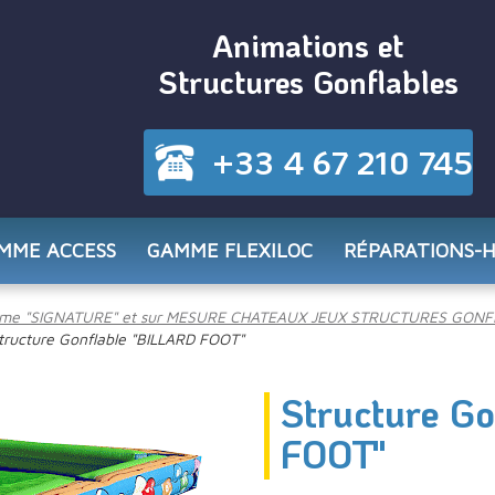
Animations et
Structures Gonflables
+33 4 67 210 745
MME ACCESS
GAMME FLEXILOC
RÉPARATIONS-
me "SIGNATURE" et sur MESURE CHATEAUX JEUX STRUCTURES GONF
tructure Gonflable "BILLARD FOOT"
Structure G
FOOT"