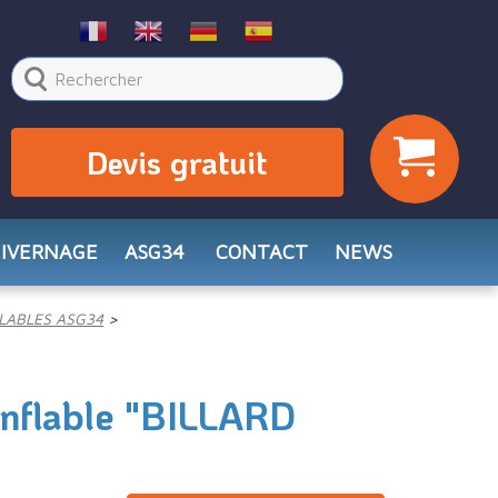
Devis gratuit
HIVERNAGE
ASG34
CONTACT
NEWS
LABLES ASG34
onflable "BILLARD