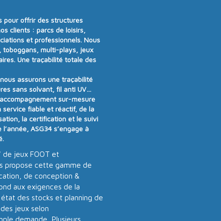
 pour offrir
des structures
os clients :
parcs de loisirs,
ociations et professionnels
. Nous
 toboggans, multi-plays, jeux
aires
.
Une traçabilité totale des
t nous assurons
une traçabilité
res sans solvant, fil anti UV…
 accompagnement sur-mesure
n
service fiable et réactif
, de la
tion, la certification et le suivi
e l’année
, ASG34 s’engage à
é
.
 de jeux FOOT et
s propose cette gamme de
ication, de conception &
pond aux exigences de la
 état des stocks et planning de
 des jeux selon
imple demande, Plusieurs