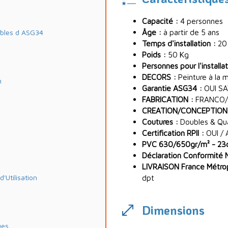
Capacité :
4 personnes
Âge :
à partir de 5 ans
ables d ASG34
Temps d'installation :
20
Poids :
50 Kg
Personnes pour l'installat
DECORS :
Peinture à la 
m
Garantie ASG34 :
OUI SA
FABRICATION :
FRANCO/
CREATION/CONCEPTION
Coutures :
Doubles & Quad
Certification RPII :
OUI / 
PVC 630/650gr/m² - 23oz
Déclaration Conformité 
LIVRAISON France Métropo
Utilisation
dpt
Dimensions
ues