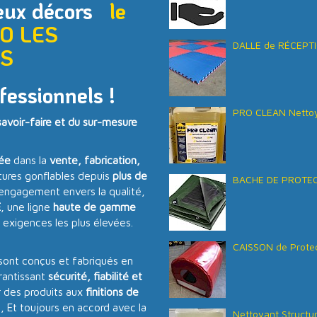
reux décors
le
EO
LES
DALLE de RÉCEPTI
ES
fessionnels !
PRO CLEAN Nettoy
voir-faire et du sur-mesure
sée
dans la
vente, fabrication,
tures gonflables depuis
plus de
BACHE DE PROTECT
 engagement envers la qualité,
E
, une ligne
haute de gamme
 exigences les plus élevées.
CAISSON de Protec
sont conçus et fabriqués en
antissant
sécurité, fiabilité et
 des produits aux
finitions de
s, Et toujours en accord avec la
Nettoyant Structu