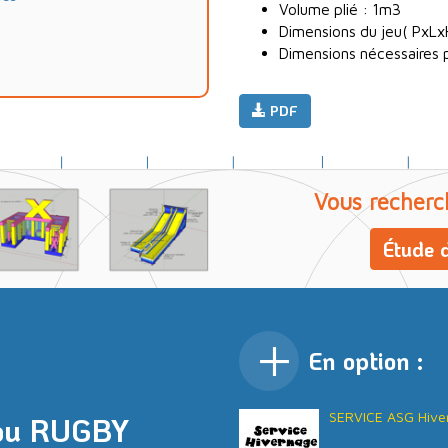
Volume plié : 1m3
Dimensions du jeu( PxLx
Dimensions nécessaires p
PDF
Vous recherc
Étude d
En option :
SERVICE ASG Hive
ou RUGBY