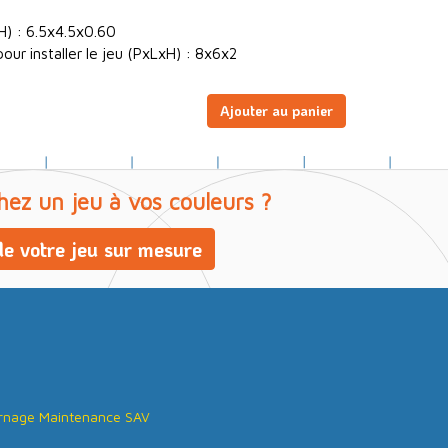
H) : 6.5x4.5x0.60
our installer le jeu (PxLxH) : 8x6x2
Ajouter au panier
hez un jeu à vos couleurs ?
e votre jeu sur mesure
rnage Maintenance SAV