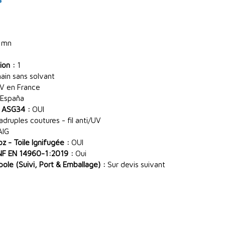
 mn
ion :
1
main sans solvant
V en France
España
 ASG34 :
OUI
ruples coutures - fil anti/UV
AIG
 - Toile Ignifugée :
OUI
NF EN 14960-1:2019 :
Oui
le (Suivi, Port & Emballage) :
Sur devis suivant