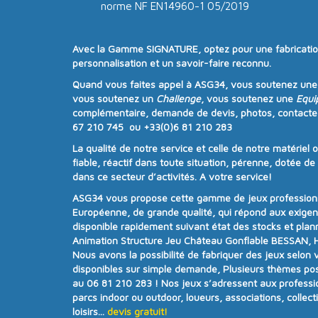
norme NF EN14960-1 05/2019
Avec la
Gamme SIGNATURE
, optez pour une
fabricati
personnalisation
et un
savoir-faire reconnu
.
Quand vous faites appel à
ASG34
, vous soutenez un
vous soutenez un
Challenge
, vous soutenez une
Equi
complémentaire, demande de devis, photos, contacte
67 210 745 ou +33(0)6 81 210 283
La qualité de notre service et celle de notre matériel 
fiable, réactif dans toute situation, pérenne, dotée d
dans ce secteur d’activités. A votre service!
ASG34
vous propose cette gamme de jeux professionne
Européenne, de grande qualité, qui répond aux exige
disponible rapidement suivant état des stocks et plan
Animation Structure Jeu Château Gonflable BESSAN, Hé
Nous avons la possibilité de fabriquer des jeux selon 
disponibles sur simple demande, Plusieurs thèmes poss
au 06 81 210 283 !
Nos jeux s’adressent aux professi
parcs indoor ou outdoor, loueurs, associations, collecti
loisirs...
devis gratuit!