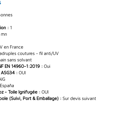
s
sonnes
ion :
1
 mn
V en France
ruples coutures - fil anti/UV
main sans solvant
NF EN 14960-1:2019 :
Oui
 ASG34 :
OUI
AIG
España
 - Toile Ignifugée :
OUI
le (Suivi, Port & Emballage) :
Sur devis suivant