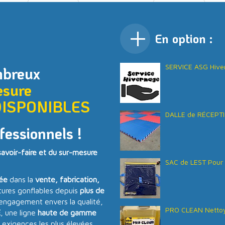
En option :
SERVICE ASG Hive
mbreux
esure
DISPONIBLES
DALLE de RÉCEPTI
fessionnels !
voir-faire et du sur-mesure
SAC de LEST Pour 
sée
dans la
vente, fabrication,
tures gonflables depuis
plus de
 engagement envers la qualité,
PRO CLEAN Nettoy
E
, une ligne
haute de gamme
 exigences les plus élevées.