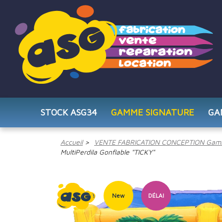
STOCK ASG34
GAMME SIGNATURE
GA
Accueil
VENTE FABRICATION CONCEPTION Gam
MultiPerdila Gonflable "TICKY"
New
DÉLAI