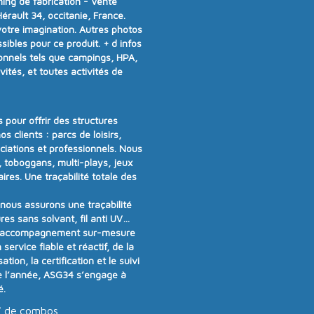
ning de fabrication - Vente
rault 34, occitanie, France.
votre imagination. Autres photos
ibles pour ce produit.
+ d infos
onnels tels que campings, HPA,
vités, et toutes activités de
 pour offrir
des structures
os clients :
parcs de loisirs,
ociations et professionnels
. Nous
 toboggans, multi-plays, jeux
aires
.
Une traçabilité totale des
t nous assurons
une traçabilité
res sans solvant, fil anti UV…
 accompagnement sur-mesure
n
service fiable et réactif
, de la
tion, la certification et le suivi
e l’année
, ASG34 s’engage à
é
.
" de combos