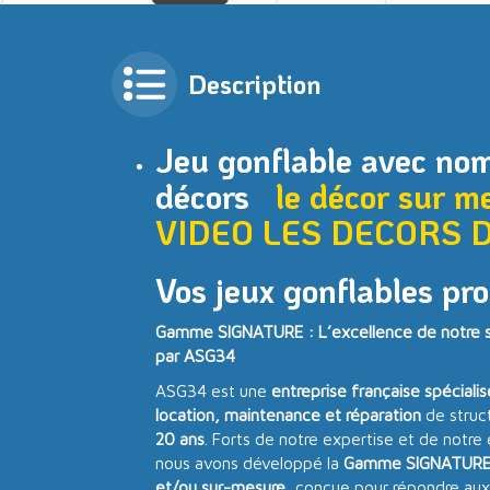
Description
Jeu gonflable avec no
décors
le décor sur m
VIDEO
LES DECORS 
Vos jeux gonflables pro
Gamme SIGNATURE : L’excellence de notre sa
par ASG34
ASG34 est une
entreprise française spéciali
location, maintenance et réparation
de struc
20 ans
. Forts de notre expertise et de notre
nous avons développé la
Gamme SIGNATUR
et/ou sur-mesure
, conçue pour répondre aux