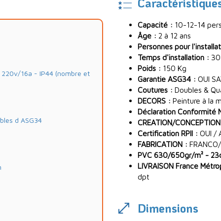
Caractéristique
Capacité :
10-12-14 per
Âge :
2 à 12 ans
Personnes pour l'installat
Temps d'installation :
30
Poids :
150 Kg
20v/16a - IP44 (nombre et
Garantie ASG34 :
OUI SA
Coutures :
Doubles & Quad
DECORS :
Peinture à la 
Déclaration Conformité 
ables d ASG34
CREATION/CONCEPTION
Certification RPII :
OUI / 
FABRICATION :
FRANCO/
PVC 630/650gr/m² - 23oz
LIVRAISON France Métropo
m
dpt
Dimensions