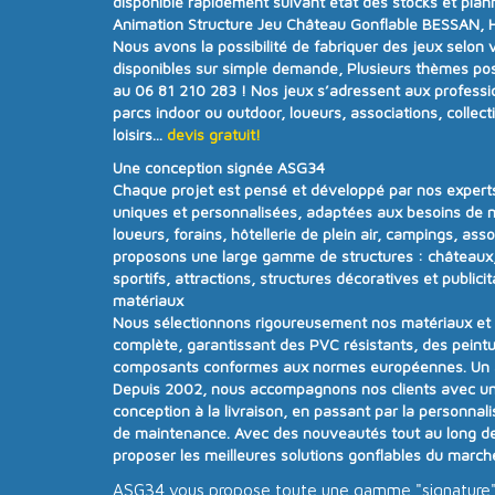
disponible rapidement suivant état des stocks et plan
Animation Structure Jeu Château Gonflable BESSAN, Hé
Nous avons la possibilité de fabriquer des jeux selon 
disponibles sur simple demande, Plusieurs thèmes poss
au 06 81 210 283 !
Nos jeux s’adressent aux professi
parcs indoor ou outdoor, loueurs, associations, collecti
loisirs...
devis gratuit!
Une conception signée ASG34
Chaque projet est pensé et développé par nos experts
uniques et personnalisées
, adaptées aux besoins de n
loueurs, forains, hôtellerie de plein air, campings, ass
proposons une
large gamme de structures
:
châteaux,
sportifs, attractions, structures décoratives et publicit
matériaux
Nous sélectionnons rigoureusement nos matériaux e
complète
, garantissant des PVC résistants, des peintu
composants conformes aux
normes européennes.
Un
Depuis
2002
, nous accompagnons nos clients avec u
conception à la livraison, en passant par la personnalisa
de maintenance. Avec
des nouveautés tout au long d
proposer
les meilleures solutions gonflables du march
ASG34 vous propose toute une gamme "signature