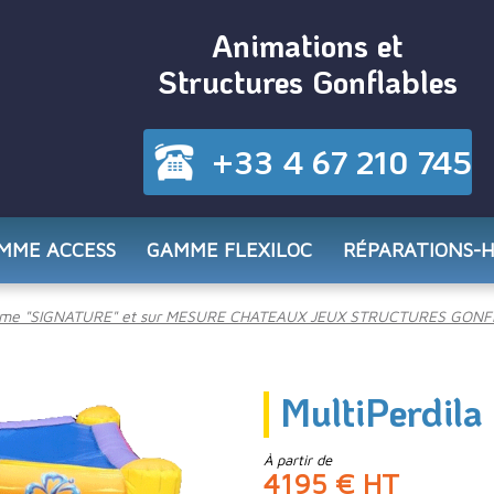
Animations et
Structures Gonflables
+33 4 67 210 745
MME ACCESS
GAMME FLEXILOC
RÉPARATIONS-
me "SIGNATURE" et sur MESURE CHATEAUX JEUX STRUCTURES GONF
MultiPerdila
À partir de
4195 € HT