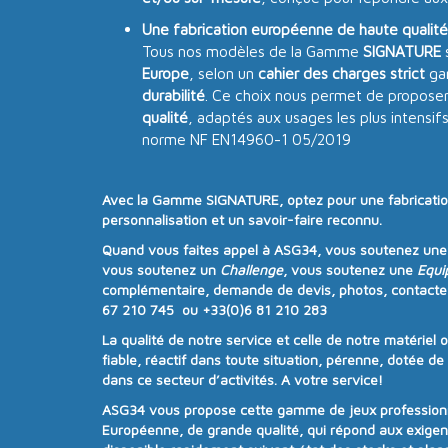
Une fabrication européenne de haute qualité
Tous nos modèles de la Gamme
SIGNATURE
Europe
, selon un
cahier des charges strict
gar
durabilité
. Ce choix nous permet de proposer
qualité
, adaptés aux usages les plus intensif
norme NF EN14960-1 05/2019
Avec la
Gamme SIGNATURE
, optez pour une
fabricati
personnalisation
et un
savoir-faire reconnu
.
Quand vous faites appel à
ASG34
, vous soutenez un
vous soutenez un
Challenge
, vous soutenez une
Equi
complémentaire, demande de devis, photos, contacte
67 210 745 ou +33(0)6 81 210 283
La qualité de notre service et celle de notre matériel 
fiable, réactif dans toute situation, pérenne, dotée d
dans ce secteur d’activités. A votre service!
ASG34
vous propose cette gamme de jeux professionne
Européenne, de grande qualité, qui répond aux exige