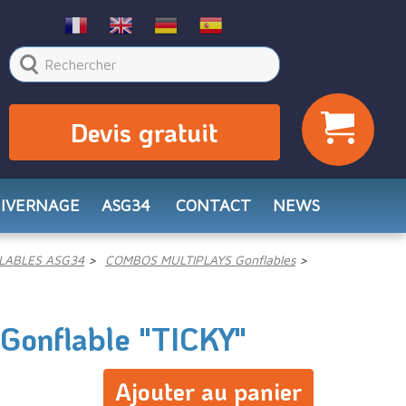
Devis gratuit
HIVERNAGE
ASG34
CONTACT
NEWS
LABLES ASG34
COMBOS MULTIPLAYS Gonflables
 Gonflable "TICKY"
Ajouter au panier