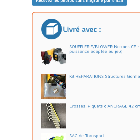
Recevez les photos sans filigrane par email
Livré avec :
SOUFFLERIE/BLOWER Normes CE - 2
puissance adaptée au jeu)
Kit REPARATIONS Structures Gonfl
Crosses, Piquets d'ANCRAGE 42 c
SAC de Transport