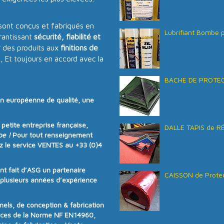
sont conçus et fabriqués en
Lubrifiant Bombe p
antissant
sécurité, fiabilité et
 des produits aux
finitions de
s, Et toujours en accord avec la
BACHE DE PROTECT
on européenne de qualité
, une
e
petite entreprise française
,
DALLE TAPIS de R
pe !
Pour tout renseignement
z le service VENTES au
+33 (0)4
ont fait d’ASG un partenaire
CAISSON de Protec
e plusieurs années d’expérience
ls, de conception & fabrication
nces de la
Norme NF EN14960
,