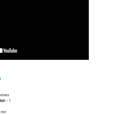
s
onnes
ion :
1
 mn