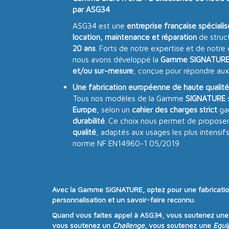
par ASG34
ASG34 est une
entreprise française spéciali
location, maintenance et réparation
de struc
20 ans
. Forts de notre expertise et de notre
nous avons développé la
Gamme SIGNATUR
et/ou sur-mesure
, conçue pour répondre aux
Une fabrication européenne de haute qualité
Tous nos modèles de la Gamme
SIGNATURE
Europe
, selon un
cahier des charges strict
gar
durabilité
. Ce choix nous permet de proposer
qualité
, adaptés aux usages les plus intensif
norme NF EN14960-1 05/2019
Avec la
Gamme SIGNATURE
, optez pour une
fabricati
personnalisation
et un
savoir-faire reconnu
.
Quand vous faites appel à
ASG34
, vous soutenez un
vous soutenez un
Challenge
, vous soutenez une
Equi