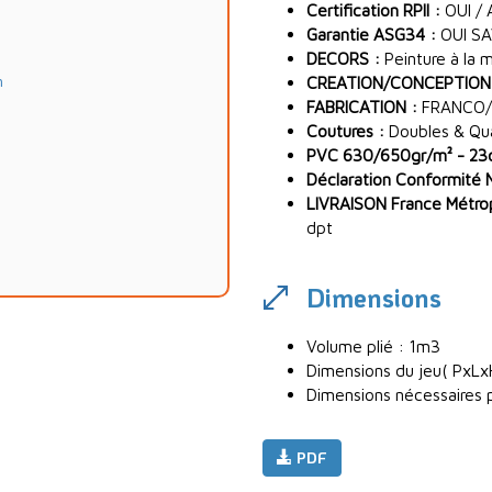
Certification RPII :
OUI / 
Garantie ASG34 :
OUI SA
DECORS :
Peinture à la 
m
CREATION/CONCEPTION
FABRICATION :
FRANCO/
Coutures :
Doubles & Quad
PVC 630/650gr/m² - 23oz
Déclaration Conformité 
LIVRAISON France Métropo
dpt
Dimensions
Volume plié : 1m3
Dimensions du jeu( PxLxH
Dimensions nécessaires po
PDF