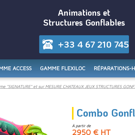
Animations et
Structures Gonflables
+33 4 67 210 745
MME ACCESS
GAMME FLEXILOC
RÉPARATIONS-
me "SIGNATURE" et sur MESURE CHATEAUX JEUX STRUCTURES GONF
Combo Gonfl
À partir de
2950 € HT