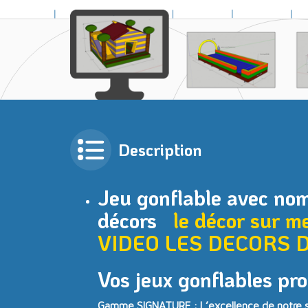
Description
Jeu gonflable avec no
décors
le décor sur m
VIDEO
LES DECORS 
Vos jeux gonflables pro
Gamme SIGNATURE : L’excellence de notre sa