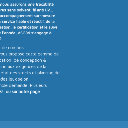
t nous assurons
une traçabilité
res sans solvant, fil anti UV…
 accompagnement sur-mesure
n
service fiable et réactif
, de la
tion, la certification et le suivi
e l’année
, ASG34 s’engage à
é
.
" de combos
ous propose cette gamme de
ication, de conception &
pond aux exigences de la
 état des stocks et planning de
 des jeux selon
imple demande, Plusieurs
3! ou sur notre page