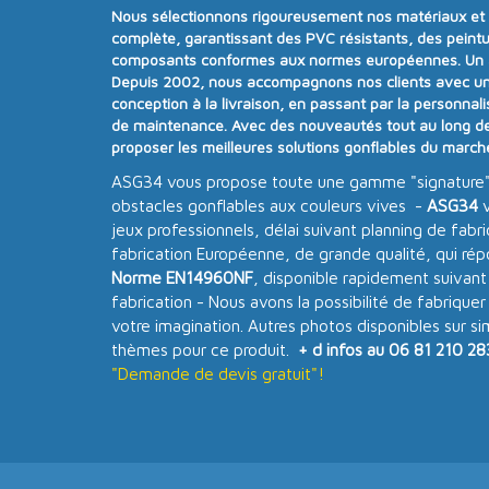
Nous sélectionnons rigoureusement nos matériaux e
complète
, garantissant des PVC résistants, des peintu
composants conformes aux
normes européennes.
Un
Depuis
2002
, nous accompagnons nos clients avec u
conception à la livraison, en passant par la personnalisa
de maintenance. Avec
des nouveautés tout au long d
proposer
les meilleures solutions gonflables du march
ASG34 vous propose toute une gamme "signature
obstacles gonflables aux couleurs vives -
ASG34
v
jeux professionnels, délai suivant planning de fabr
fabrication Européenne, de grande qualité, qui ré
Norme EN14960NF
, disponible rapidement suivant
fabrication - Nous avons la possibilité de fabriquer
votre imagination. Autres photos disponibles sur s
thèmes pour ce produit.
+ d infos au 06 81 210 28
"Demande de devis gratuit"!