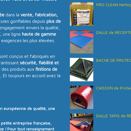
PRO CLEAN Nettoy
sée
dans la
vente, fabrication,
tures gonflables depuis
plus de
 engagement envers la qualité,
DALLE de RÉCEPTI
E
, une ligne
haute de gamme
 exigences les plus élevées.
sont conçus et fabriqués en
BACHE DE PROTECT
antissant
sécurité, fiabilité et
 des produits aux
finitions de
s, Et toujours en accord avec la
CAISSON de Protec
on européenne de qualité
, une
DALLE TAPIS de R
e
petite entreprise française
,
pe !
Pour tout renseignement