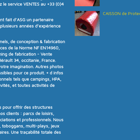
z le service VENTES au
+33 (0)4
CAISSON de Protec
ont fait d’ASG un partenaire
e plusieurs années d’expérience
ls, de conception & fabrication
nces de la
Norme NF EN14960
,
ning de fabrication - Vente
rault 34, occitanie, France.
votre imagination. Autres photos
ibles pour ce produit.
+ d infos
onnels tels que campings, HPA,
vités, et toutes activités de
 pour offrir
des structures
os clients :
parcs de loisirs,
ociations et professionnels
. Nous
 toboggans, multi-plays, jeux
aires
.
Une traçabilité totale des