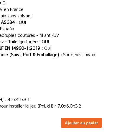
AIG
V en France
main sans solvant
 ASG34 :
OUI
España
ruples coutures - fil anti/UV
 - Toile Ignifugée :
OUI
NF EN 14960-1:2019 :
Oui
le (Suivi, Port & Emballage) :
Sur devis suivant
) : 4.2x4.1x3.1
ur installer le jeu (PxLxH) : 7.0x6.0x3.2
Ajouter au panier