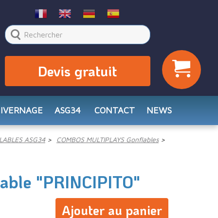
Devis gratuit
HIVERNAGE
ASG34
CONTACT
NEWS
LABLES ASG34
COMBOS MULTIPLAYS Gonflables
able "PRINCIPITO"
Ajouter au panier