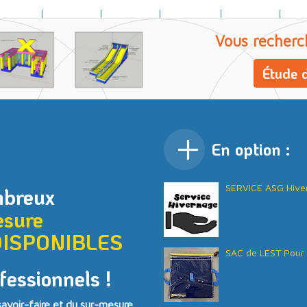
Vous recherc
Étude d
En option :
SERVICE ASG Hive
mbreux
esure
DISPONIBLES
SAC de LEST Pour 
fessionnels !
voir-faire et du sur-mesure