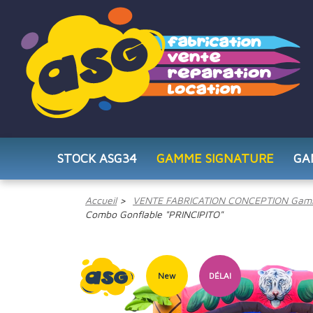
STOCK ASG34
GAMME SIGNATURE
GA
Accueil
VENTE FABRICATION CONCEPTION Gam
Combo Gonflable "PRINCIPITO"
New
DÉLAI