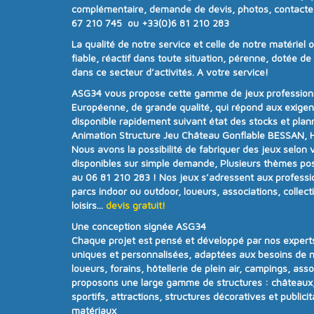
complémentaire, demande de devis, photos, contacte
67 210 745 ou +33(0)6 81 210 283
La qualité de notre service et celle de notre matériel 
fiable, réactif dans toute situation, pérenne, dotée d
dans ce secteur d’activités. A votre service!
ASG34
vous propose cette gamme de jeux professionne
Européenne, de grande qualité, qui répond aux exige
disponible rapidement suivant état des stocks et plan
Animation Structure Jeu Château Gonflable BESSAN, Hé
Nous avons la possibilité de fabriquer des jeux selon 
disponibles sur simple demande, Plusieurs thèmes poss
au 06 81 210 283 !
Nos jeux s’adressent aux professi
parcs indoor ou outdoor, loueurs, associations, collecti
loisirs...
devis gratuit!
Une conception signée ASG34
Chaque projet est pensé et développé par nos experts
uniques et personnalisées
, adaptées aux besoins de n
loueurs, forains, hôtellerie de plein air, campings, ass
proposons une
large gamme de structures
:
châteaux,
sportifs, attractions, structures décoratives et publicit
matériaux