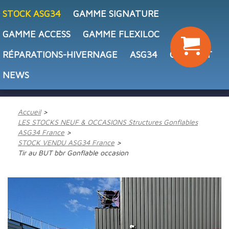
STOCK ASG34
GAMME SIGNATURE
GAMME ACCESS
GAMME FLEXILOC
RÉPARATIONS-HIVERNAGE
ASG34
CONTACT
NEWS
Accueil
LES STOCKS NEUF & OCCASIONS Structures Gonflables
ASG34 France
STOCK VENDU ASG34 France
Tir au BUT bbr Gonflable occasion