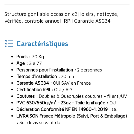
Structure gonflable occasion c2j loisirs, nettoyée,
vérifiée, controle annuel RPII Garantie ASG34
Caractéristiques
Poids :
70 Kg
Âge :
3 à 77
Personnes pour l'installation :
2 personnes
Temps d'installation :
20 mn
Garantie ASG34 :
OUI SAV en France
Certification RPII :
OUI / AIG
Coutures :
Doubles & Quadruples coutures - fil anti/UV
PVC 630/650gr/m² - 23oz - Toile Ignifugée :
OUI
Déclaration Conformité NF EN 14960-1:2019 :
Oui
LIVRAISON France Métropole (Suivi, Port & Emballage)
:
Sur devis suivant dpt