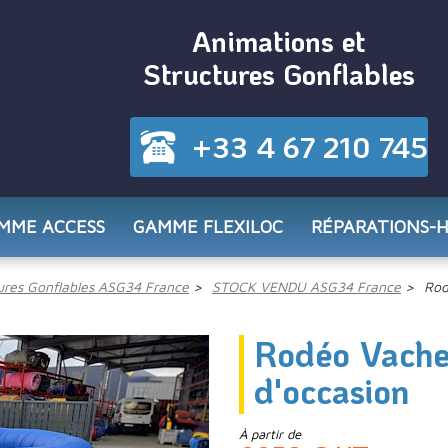
Animations et
Structures Gonflables
+33 4 67 210 745
MME ACCESS
GAMME FLEXILOC
RÉPARATIONS-
res Gonflables ASG34 France
STOCK VENDU ASG34 France
Rod
Rodéo Vache
d'occasion
À partir de