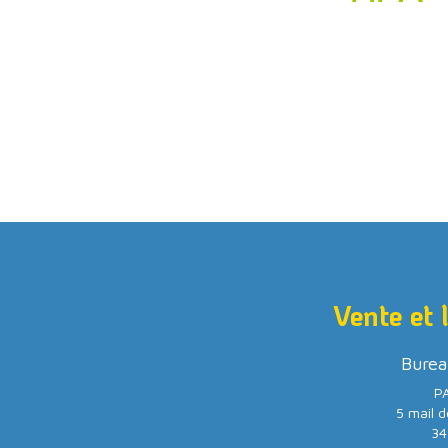
Vente et 
Burea
PA
5 mail d
34