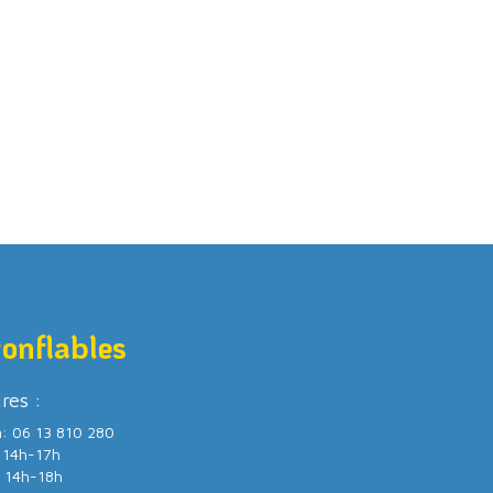
gonflables
ires :
m: 06 13 810 280
/ 14h-17h
/ 14h-18h