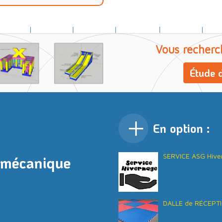
Vous recherc
Étude d
En option :
SERVICE ASG Hive
 mécanique
DALLE de RÉCEPTI