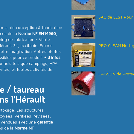
SAC de LEST Pour 
ls, de conception & fabrication
nces de la
Norme NF EN14960
,
ning de fabrication - Vente
rault 34, occitanie, France.
PRO CLEAN Nettoy
votre imagination. Autres photos
ibles pour ce produit.
+ d infos
onnels tels que campings, HPA,
vités, et toutes activités de
CAISSON de Protec
te / taureau
s l'Hérault
stokage, Les structures
oyées, vérifiées, révisées,
n, vendues avec une
garantie
s de la
Norme NF