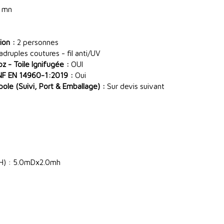
 mn
ion :
2 personnes
ruples coutures - fil anti/UV
 - Toile Ignifugée :
OUI
NF EN 14960-1:2019 :
Oui
le (Suivi, Port & Emballage) :
Sur devis suivant
xH) : 5.0mDx2.0mh