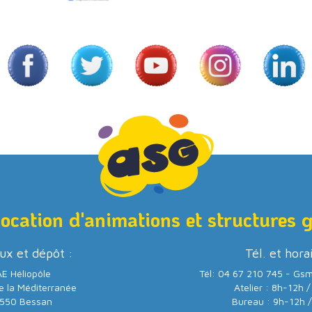
location d'animations et structures 
ux et dépôt :
Tél. et hora
E Héliopôle
Tél: 04 67 210 745 - Gs
e la Méditerranée
Atelier : 8h-12h 
550 Bessan
Bureau : 9h-12h 