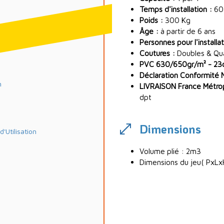
Temps d'installation :
60
Poids :
300 Kg
Âge :
à partir de 6 ans
ables d ASG34
Personnes pour l'installat
Coutures :
Doubles & Quad
PVC 630/650gr/m² - 23oz
Déclaration Conformité 
m
LIVRAISON France Métropo
dpt
Dimensions
Utilisation
Volume plié : 2m3
Dimensions du jeu( PxL