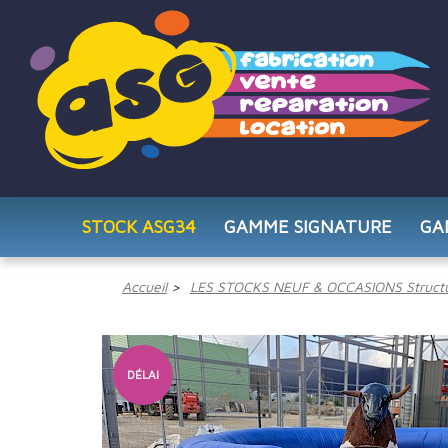
STOCK ASG34
GAMME SIGNATURE
GA
Accueil
LES STOCKS NEUF & OCCASIONS Structu
DÉLAI