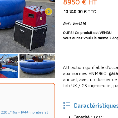
8950 € HT
10 740,00 € TTC
Ref : Voc1216
OUPS! Ce produit est VENDU.
Vous auriez voulu le même ? App
Attraction gonflable d'occ
aux normes EN14960.
gara
annuel, avec un dossier de
fab UK / GS ingenieurie, p
Caractéristique
20v/16a - IP44 (nombre et
Capacité :
1 par 1