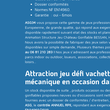
Dossier conformités
Normes NF EN14960.
Garantie : oui - 6mois
ASG34
vous propose cette gamme de jeux professionne
Européenne, de grande qualité, qui répond aux exige
disponible rapidement suivant état des stocks et plan
Animation Structure Jeu Château Gonflable BESSAN, Hé
Nous avons la possibilité de fabriquer des jeux selon 
disponibles sur simple demande, Plusieurs thèmes poss
au 06 81 210 283 !
Nos jeux s’adressent aux professi
parcs indoor ou outdoor, loueurs, associations, collecti
loisirs...
Attraction jeu défi vachet
mécanique en occasion dan
Un stock disponible de suite , produits occasion ou de
gonflables proposées neuves ou d'occasions sont nett
fournies avec un dossier de conformités / d'entretie
ASG
, le
contrôle ANNUEL RPII,
répondant aux exigence
EN14960/2019.