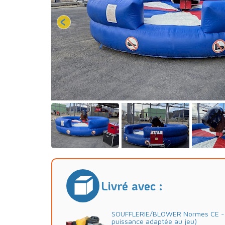
Livré avec :
SOUFFLERIE/BLOWER Normes CE - 2
puissance adaptée au jeu)