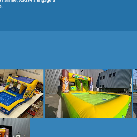
e l’année
, ASG34 s’engage à
é
.