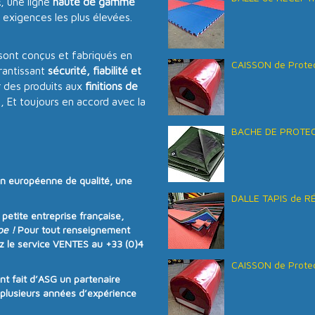
E
, une ligne
haute de gamme
 exigences les plus élevées.
sont conçus et fabriqués en
CAISSON de Protec
antissant
sécurité, fiabilité et
 des produits aux
finitions de
s, Et toujours en accord avec la
BACHE DE PROTECT
on européenne de qualité
, une
DALLE TAPIS de R
e
petite entreprise française
,
pe !
Pour tout renseignement
z le service VENTES au
+33 (0)4
CAISSON de Protec
ont fait d’ASG un partenaire
e plusieurs années d’expérience