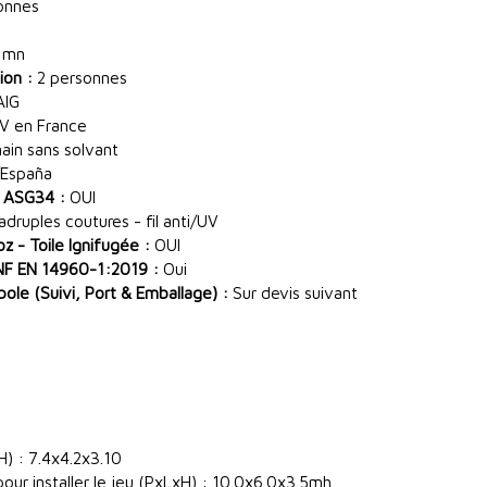
onnes
 mn
ion :
2 personnes
AIG
V en France
main sans solvant
España
 ASG34 :
OUI
ruples coutures - fil anti/UV
 - Toile Ignifugée :
OUI
NF EN 14960-1:2019 :
Oui
le (Suivi, Port & Emballage) :
Sur devis suivant
) : 7.4x4.2x3.10
our installer le jeu (PxLxH) : 10.0x6.0x3.5mh