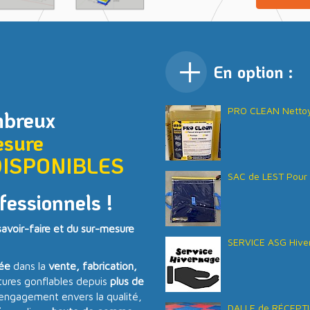
En option :
PRO CLEAN Nettoy
mbreux
esure
DISPONIBLES
SAC de LEST Pour 
fessionnels !
voir-faire et du sur-mesure
SERVICE ASG Hive
sée
dans la
vente, fabrication,
tures gonflables depuis
plus de
 engagement envers la qualité,
DALLE de RÉCEPTI