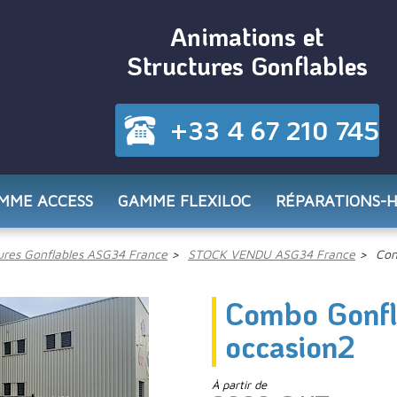
Animations et
Structures Gonflables
+33 4 67 210 745
MME ACCESS
GAMME FLEXILOC
RÉPARATIONS-
res Gonflables ASG34 France
STOCK VENDU ASG34 France
Com
Combo Gonf
occasion2
À partir de