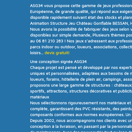
ASG34
vous propose cette gamme de jeux professionne
Européenne, de grande qualité, qui répond aux exige
disponible rapidement suivant état des stocks et plan
Animation Structure Jeu Château Gonflable BESSAN, Hé
Nous avons la possibilité de fabriquer des jeux selon 
disponibles sur simple demande, Plusieurs thèmes poss
au 06 81 210 283 !
Nos jeux s’adressent aux professi
parcs indoor ou outdoor, loueurs, associations, collecti
loisirs...
devis gratuit!
Une conception signée ASG34
Chaque projet est pensé et développé par nos experts
uniques et personnalisées
, adaptées aux besoins de n
loueurs, forains, hôtellerie de plein air, campings, ass
proposons une
large gamme de structures
:
châteaux,
sportifs, attractions, structures décoratives et publicit
matériaux
Nous sélectionnons rigoureusement nos matériaux e
complète
, garantissant des PVC résistants, des peintu
composants conformes aux
normes européennes.
Un
Depuis
2002
, nous accompagnons nos clients avec u
conception à la livraison, en passant par la personnalisa