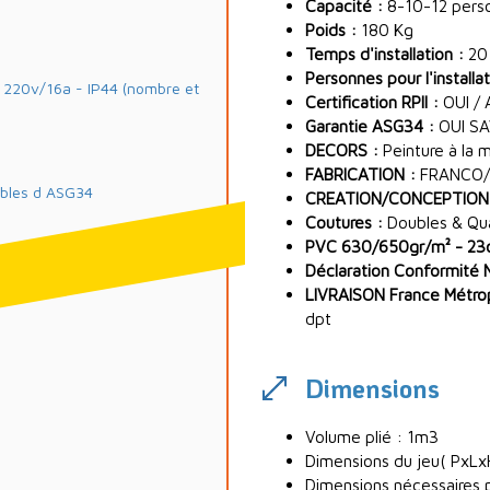
Capacité :
8-10-12 pers
Poids :
180 Kg
Temps d'installation :
20
Personnes pour l'installat
20v/16a - IP44 (nombre et
Certification RPII :
OUI / 
Garantie ASG34 :
OUI SA
DECORS :
Peinture à la 
FABRICATION :
FRANCO/
ables d ASG34
CREATION/CONCEPTION
Coutures :
Doubles & Quad
PVC 630/650gr/m² - 23oz
Déclaration Conformité 
LIVRAISON France Métropo
m
dpt
Dimensions
Volume plié : 1m3
Dimensions du jeu( PxLxH
Dimensions nécessaires p