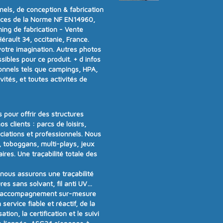
ls, de conception & fabrication
nces de la
Norme NF EN14960
,
ning de fabrication - Vente
rault 34, occitanie, France.
votre imagination. Autres photos
ibles pour ce produit.
+ d infos
onnels tels que campings, HPA,
vités, et toutes activités de
 pour offrir
des structures
os clients :
parcs de loisirs,
ociations et professionnels
. Nous
 toboggans, multi-plays, jeux
aires
.
Une traçabilité totale des
t nous assurons
une traçabilité
res sans solvant, fil anti UV…
 accompagnement sur-mesure
n
service fiable et réactif
, de la
tion, la certification et le suivi