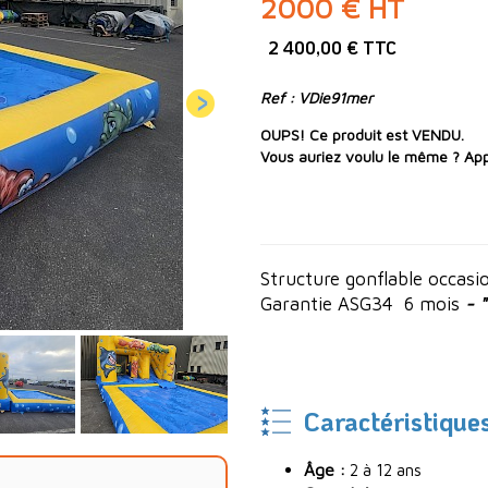
2000 € HT
2 400,00 € TTC
Ref : VDie91mer
OUPS! Ce produit est VENDU.
Vous auriez voulu le même ? App
Structure gonflable occasio
Garantie ASG34 6 mois
- 
Caractéristique
Âge :
2 à 12 ans