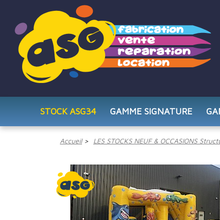
STOCK ASG34
GAMME SIGNATURE
GA
Accueil
LES STOCKS NEUF & OCCASIONS Structu