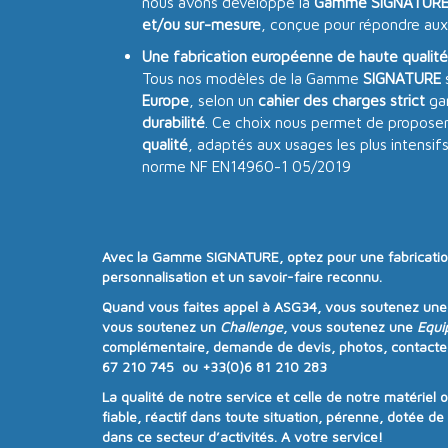
nous avons développé la
Gamme SIGNATUR
et/ou sur-mesure
, conçue pour répondre aux
Une fabrication européenne de haute qualité
Tous nos modèles de la Gamme
SIGNATURE
Europe
, selon un
cahier des charges strict
gar
durabilité
. Ce choix nous permet de proposer
qualité
, adaptés aux usages les plus intensif
norme NF EN14960-1 05/2019
Avec la
Gamme SIGNATURE
, optez pour une
fabricati
personnalisation
et un
savoir-faire reconnu
.
Quand vous faites appel à
ASG34
, vous soutenez un
vous soutenez un
Challenge
, vous soutenez une
Equi
complémentaire, demande de devis, photos, contacte
67 210 745 ou +33(0)6 81 210 283
La qualité de notre service et celle de notre matériel 
fiable, réactif dans toute situation, pérenne, dotée d
dans ce secteur d’activités. A votre service!