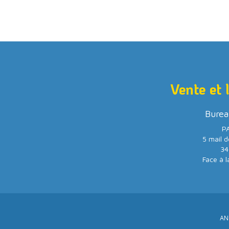
Vente et 
Burea
PA
5 mail d
34
Face à l
AN