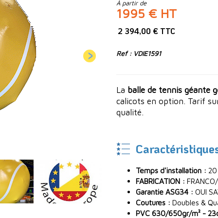
À partir de
1995 € HT
2 394,00 € TTC
Ref : VDIE1591
La
balle de tennis géante g
calicots en option. Tarif s
qualité.
Caractéristique
Temps d'installation :
20
FABRICATION :
FRANCO/
Garantie ASG34 :
OUI SA
Coutures :
Doubles & Quad
PVC 630/650gr/m² - 23oz