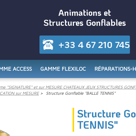
Animations et
Structures Gonflables
+33 4 67 210 745
MME ACCESS
GAMME FLEXILOC
RÉPARATIONS-
me "SIGNATURE" et sur MESURE CHATEAUX JEUX STRUCTURES GONF
ICATION sur MESURE
Structure Gonflable "BALLE TENNIS"
Structure G
TENNIS"