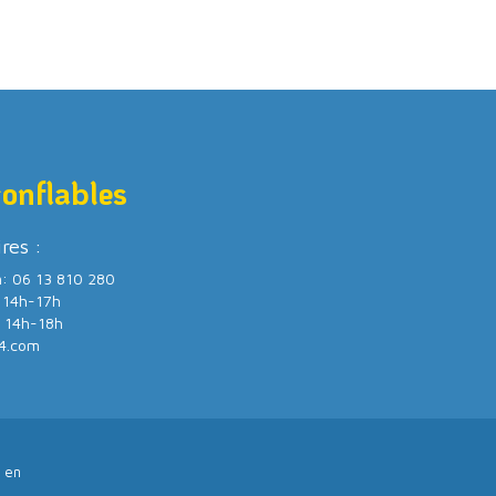
gonflables
ires :
m: 06 13 810 280
/ 14h-17h
/ 14h-18h
4.com
 en