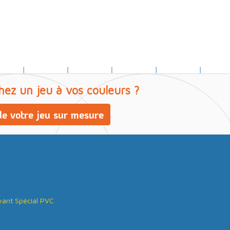
hez un jeu à vos couleurs ?
e votre jeu sur mesure
ant Spécial PVC