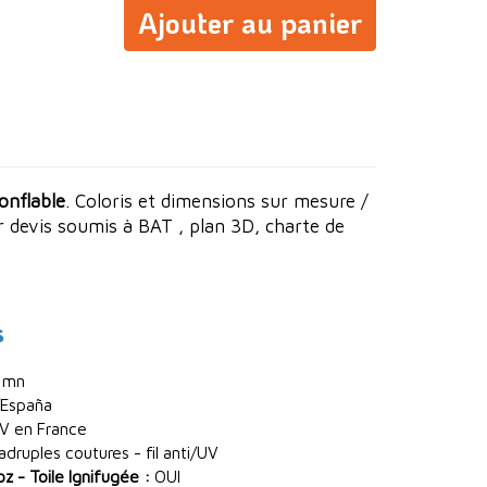
Ajouter au panier
onflable
. Coloris et dimensions sur mesure /
ur devis soumis à BAT , plan 3D, charte de
s
 mn
España
V en France
ruples coutures - fil anti/UV
 - Toile Ignifugée :
OUI