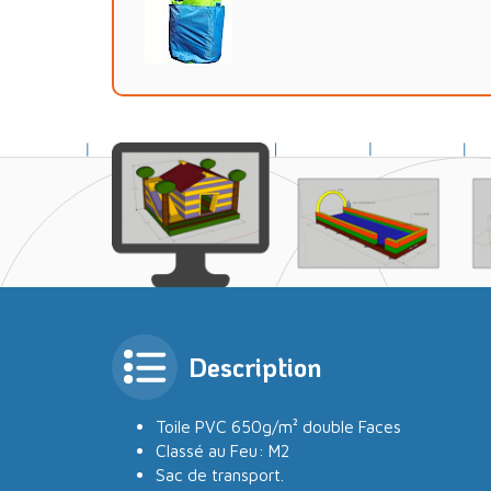
Description
Toile PVC 650g/m² double Faces
Classé au Feu: M2
Sac de transport.