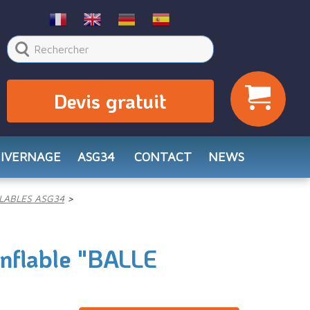
Devis gratuit
HIVERNAGE
ASG34
CONTACT
NEWS
LABLES ASG34
onflable "BALLE