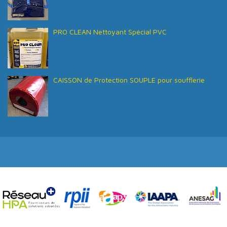
PRO CLEAN Nettoyant Spécial PVC
CAISSON de Protection SOUPLE pour soufflerie