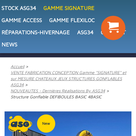
STOCK ASG34
GAMME SIGNATURE
GAMME ACCESS
GAMME FLEXILOC
RÉPARATIONS-HIVERNAGE
ASG34
CONTACT
NEWS
Accueil
VENTE FABRICATION CONCEPTION Gamme "SIGNATURE" et
sur MESURE CHATEAUX JEUX STRUCTURES GONFLABLES
ASG34
NOUVEAUTES - Dernières Réalisations By ASG34
Structure Gonflable DEFIBOULES BASIC 4BASIC
New