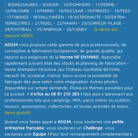
- 8/DINOSAURES - 9/HIVER - 10/POMPIERS - 11/FERME -
12/MILITAIRE - 13/MARIN - 14/NUCLEAR -15/PIRATES - 16/FEES
-17/VIKINGS -18/HALLOWEEN -19/ASTRONAUTE -20/EXTRA-
TERRESTRES - 21/NOEL - 22/HAWAÏ - 23/SURFEUR-PLAGE -
24/FOOTBALL - 25/ANIMAUX - 26/CANDY
le décor sur
mesure VIDEO
ASG34
vous propose cette gamme de jeux professionnels, de
conception & fabrication Européenne, de grande qualité, qui
répond aux exigences de la
Norme NF EN14960
, disponible
rapidement suivant état des stocks et planning de fabrication -
Vente Animation Structure Jeu Château Gonflable BESSAN,
Hérault 34, occitanie, France. Nous avons la possibilité de
fabriquer des jeux selon votre imagination. Autres photos
disponibles sur simple demande, Plusieurs thèmes possibles pour
ce produit.
+ d infos au 06 81 210 283 !
Nos jeux s’adressent aux
professionnels tels que campings, HPA, parcs indoor ou outdoor,
loueurs, associations, collectivités, et toutes activités de loisirs...
devis gratuit!
Quand vous faites appel à
ASG34
, vous soutenez une
petite
entreprise française
, vous soutenez un
Challenge
, vous
soutenez une
Equipe !
Pour tout renseignement complémentaire,