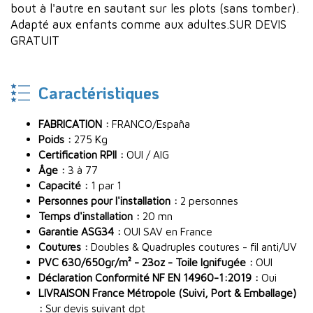
bout à l'autre en sautant sur les plots (sans tomber).
Adapté aux enfants comme aux adultes.SUR DEVIS
GRATUIT
Caractéristiques
FABRICATION :
FRANCO/España
Poids :
275 Kg
Certification RPII :
OUI / AIG
Âge :
3 à 77
Capacité :
1 par 1
Personnes pour l'installation :
2 personnes
Temps d'installation :
20 mn
Garantie ASG34 :
OUI SAV en France
Coutures :
Doubles & Quadruples coutures - fil anti/UV
PVC 630/650gr/m² - 23oz - Toile Ignifugée :
OUI
Déclaration Conformité NF EN 14960-1:2019 :
Oui
LIVRAISON France Métropole (Suivi, Port & Emballage)
:
Sur devis suivant dpt