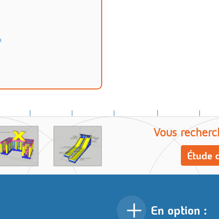
m
Vous recherc
Étude d
En option :