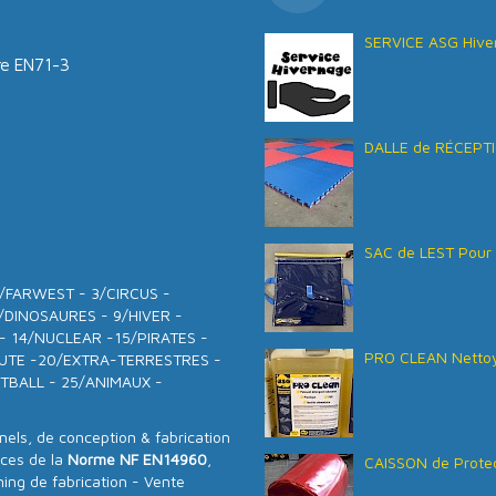
SERVICE ASG Hive
tre EN71-3
DALLE de RÉCEPTI
SAC de LEST Pour 
- 2/FARWEST - 3/CIRCUS -
/DINOSAURES - 9/HIVER -
 - 14/NUCLEAR -15/PIRATES -
PRO CLEAN Nettoy
AUTE -20/EXTRA-TERRESTRES -
TBALL - 25/ANIMAUX -
ls, de conception & fabrication
nces de la
Norme NF EN14960
,
CAISSON de Protec
ning de fabrication - Vente