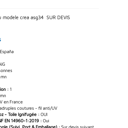
au modele crea asg34 SUR DEVIS
s
España
AIG
sonnes
 mn
ion :
1
 mn
V en France
ruples coutures - fil anti/UV
 - Toile Ignifugée :
OUI
NF EN 14960-1:2019 :
Oui
le (Suivi, Port & Emballage) :
Sur devis suivant