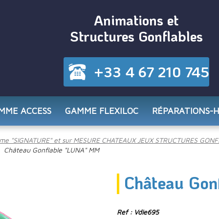
Animations et
Structures Gonflables
+33 4 67 210 745
MME ACCESS
GAMME FLEXILOC
RÉPARATIONS-
me "SIGNATURE" et sur MESURE CHATEAUX JEUX STRUCTURES GONF
Château Gonflable "LUNA" MM
Château Gon
Ref : Vdie695