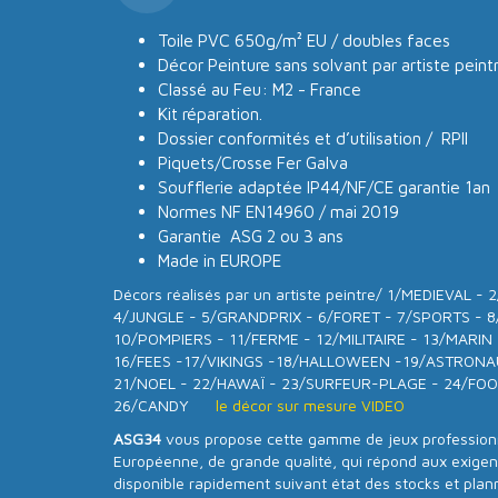
Toile PVC 650g/m² EU / doubles faces
Décor Peinture sans solvant par artiste pein
Classé au Feu: M2 - France
Kit réparation.
Dossier conformités et d’utilisation / RPII
Piquets/Crosse Fer Galva
Soufflerie adaptée IP44/NF/CE garantie 1an
Normes NF EN14960 / mai 2019
Garantie ASG 2 ou 3 ans
Made in EUROPE
Décors réalisés par un artiste peintre/ 1/MEDIEVAL 
4/JUNGLE - 5/GRANDPRIX - 6/FORET - 7/SPORTS - 8
10/POMPIERS - 11/FERME - 12/MILITAIRE - 13/MARIN
16/FEES -17/VIKINGS -18/HALLOWEEN -19/ASTRON
21/NOEL - 22/HAWAÏ - 23/SURFEUR-PLAGE - 24/FOO
26/CANDY
le décor sur mesure VIDEO
ASG34
vous propose cette gamme de jeux professionne
Européenne, de grande qualité, qui répond aux exige
disponible rapidement suivant état des stocks et plan