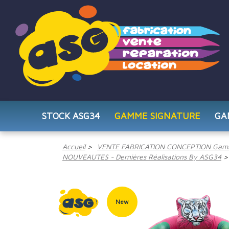
STOCK ASG34
GAMME SIGNATURE
GA
Accueil
VENTE FABRICATION CONCEPTION Gam
NOUVEAUTES - Dernières Réalisations By ASG34
New