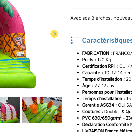
Avec ses 3 arches, nouve
Caractéristique
FABRICATION :
FRANCO/
Poids :
120 Kg
Certification RPII :
OUI / 
Capacité :
10-12-14 per
Temps d'installation :
20
Âge :
2 à 12 ans
Personnes pour l'installat
Temps d'installation :
15
Garantie ASG34 :
OUI SA
Coutures :
Doubles & Quad
PVC 630/650gr/m² - 23oz
Déclaration Conformité 
LIVRAISON France Métropo