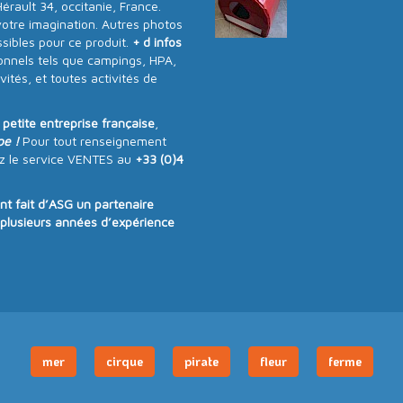
rault 34, occitanie, France.
votre imagination. Autres photos
ibles pour ce produit.
+ d infos
onnels tels que campings, HPA,
vités, et toutes activités de
e
petite entreprise française
,
pe !
Pour tout renseignement
z le service VENTES au
+33 (0)4
ont fait d’ASG un partenaire
e plusieurs années d’expérience
mer
cirque
pirate
fleur
ferme