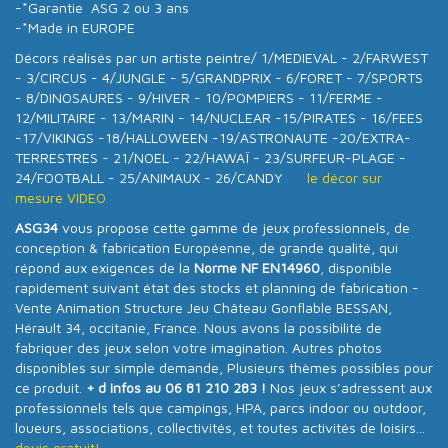
-*Garantie ASG 2 ou 3 ans
-*Made in EUROPE
Décors réalisés par un artiste peintre/ 1/MEDIEVAL - 2/FARWEST
- 3/CIRCUS - 4/JUNGLE - 5/GRANDPRIX - 6/FORET - 7/SPORTS
- 8/DINOSAURES - 9/HIVER - 10/POMPIERS - 11/FERME -
12/MILITAIRE - 13/MARIN - 14/NUCLEAR -15/PIRATES - 16/FEES
-17/VIKINGS -18/HALLOWEEN -19/ASTRONAUTE -20/EXTRA-
TERRESTRES - 21/NOEL - 22/HAWAÏ - 23/SURFEUR-PLAGE -
24/FOOTBALL - 25/ANIMAUX - 26/CANDY
le décor sur
mesure VIDEO
ASG34
vous propose cette gamme de jeux professionnels, de
conception & fabrication Européenne, de grande qualité, qui
répond aux exigences de la
Norme NF EN14960
, disponible
rapidement suivant état des stocks et planning de fabrication -
Vente Animation Structure Jeu Château Gonflable BESSAN,
Hérault 34, occitanie, France. Nous avons la possibilité de
fabriquer des jeux selon votre imagination. Autres photos
disponibles sur simple demande, Plusieurs thèmes possibles pour
ce produit.
+ d infos au 06 81 210 283 !
Nos jeux s’adressent aux
professionnels tels que campings, HPA, parcs indoor ou outdoor,
loueurs, associations, collectivités, et toutes activités de loisirs...
devis gratuit!