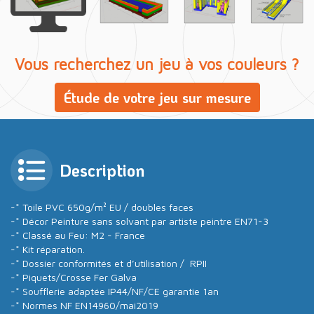
Vous recherchez un jeu à vos couleurs ?
Étude de votre jeu sur mesure
Description
-* Toile PVC 650g/m² EU / doubles faces
-* Décor Peinture sans solvant par artiste peintre EN71-3
-* Classé au Feu: M2 - France
-* Kit réparation.
-* Dossier conformités et d’utilisation / RPII
-* Piquets/Crosse Fer Galva
-* Soufflerie adaptée IP44/NF/CE garantie 1an
-* Normes NF EN14960/mai2019