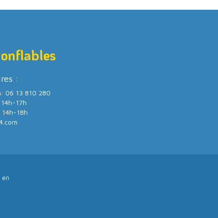
gonflables
ires :
m: 06 13 810 280
/ 14h-17h
/ 14h-18h
4.com
 en