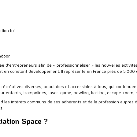
tion.fr/
ndoor.
e d’entrepreneurs afin de « professionnaliser » les nouvelles activités 
et en constant développement. Il représente en France près de 5.000 
récréatives diverses, populaires et accessibles à tous, qui contribuent 
pour enfants, trampolines, laser-game, bowling, karting, escape-room, s
nd les intérêts communs de ses adhérents et de la profession auprès de
s.
ciation Space ?