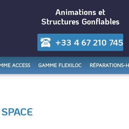
Animations et
Structures Gonflables
+33 4 67 210 745
MME ACCESS
GAMME FLEXILOC
RÉPARATIONS-
u SPACE