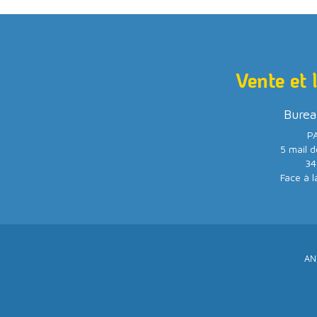
Vente et 
Burea
PA
5 mail d
34
Face à l
AN